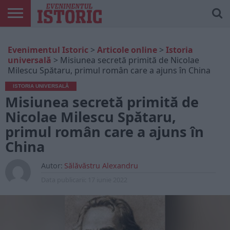
ARTICOLE
ONLINE
EDIȚII
ISTORIC
CONTUL
Evenimentul Istoric
>
Articole online
>
Istoria
TIPĂRITE
PLAY
MEU
universală
>
Misiunea secretă primită de Nicolae
Milescu Spătaru, primul român care a ajuns în China
ISTORIA UNIVERSALĂ
Misiunea secretă primită de
Nicolae Milescu Spătaru,
primul român care a ajuns în
China
Autor:
Sălăvăstru Alexandru
Data publicarii:
17 iunie 2022