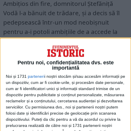
Ambițios din fire, domnitorul Ştefăniţă
Vodă l-a bănuit de trădare, și a decis să îl
pedepsească într-un mod neobișnuit
pentru a-i potoli ambiţiile de a accede la
domnie. Domnitorul i-a crestat nasul, în
perioada diplomaţiei fiind cunoscut şi cu
denumirea de “Cancelarul Milescu Nas
Pentru noi, confidențialitatea dvs. este
Cârn”.
importantă
Noi și 1731
parteneri
i noștri stocăm și/sau accesăm informații pe
un dispozitiv, cum ar fi cookie-urile, și procesăm date personale,
cum ar fi identificatori unici și informații standard trimise de un
dispozitiv pentru publicitate și conținut personalizate, măsurarea
reclamelor și a conținutului, cercetarea audienței și dezvoltarea
serviciilor.
Cu permisiunea dvs., noi și partenerii noștri putem
folosi date și identificări precise de geolocație prin scanarea
dispozitivului. Puteți da clic pentru a vă da acordul cu privire la
prelucrarea realizată de către noi și 1731 partenerii noștri