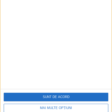
RECOMANDARI PENTRU TINE
Istoria sloturilor: de la primele aparate
la sloturile online
Istoria dezvoltării cazinourilor în
România: de la saloane sociale, la era
digitală
Figuri istorice celebre în sloturile online:
De la Cleopatra până la Iulius Cezar și
Napoleon Bonaparte
Aprilie 2026
SUNT DE ACORD
MAI MULTE OPȚIUNI