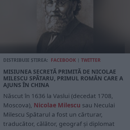
DISTRIBUIE ȘTIREA:
FACEBOOK
|
TWITTER
MISIUNEA SECRETĂ PRIMITĂ DE NICOLAE
MILESCU SPĂTARU, PRIMUL ROMÂN CARE A
AJUNS ÎN CHINA
Născut în 1636 la Vaslui (decedat 1708,
Moscova),
Nicolae Milescu
sau Neculai
Milescu Spătarul a fost un cărturar,
traducător, călător, geograf și diplomat