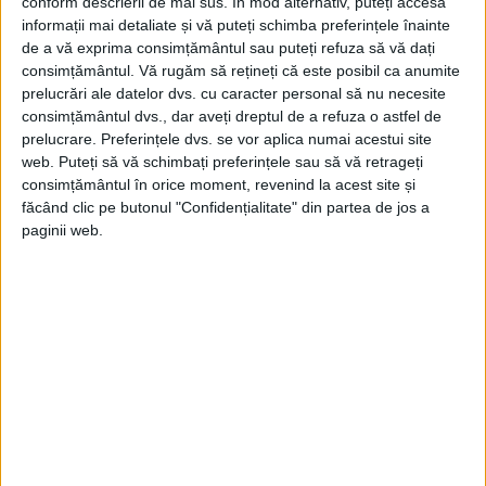
conform descrierii de mai sus. În mod alternativ, puteți accesa
informații mai detaliate și vă puteți schimba preferințele înainte
de a vă exprima consimțământul sau puteți refuza să vă dați
consimțământul.
Vă rugăm să rețineți că este posibil ca anumite
Ajuns la Constantinopol, se împrieteneşte
prelucrări ale datelor dvs. cu caracter personal să nu necesite
consimțământul dvs., dar aveți dreptul de a refuza o astfel de
cu patriarhul Dosoftei al Ierusalimului,
prelucrare. Preferințele dvs. se vor aplica numai acestui site
care-l ajută să ajungă în serviciul ţarului, la
web. Puteți să vă schimbați preferințele sau să vă retrageți
consimțământul în orice moment, revenind la acest site și
Moscova.
făcând clic pe butonul "Confidențialitate" din partea de jos a
paginii web.
ÎN 1675 AJUNGE „AMBASADOR” ÎN CHINA, ȘI
DEVINE PRIMUL ROMÂN CARE A AJUNS LA
MARELE ZID CHINEZESC
La vârsta de 39 de ani, în 1675, Nicolae
Milescu ajunge ambasador în
China
, trimis
de către țarul Aleksei. Întreaga expediție
durează trei ani, iar relatarea călătoriei
întreprinse constituie un adevărat