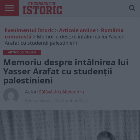
ARTICOLE
ONLINE
EDIȚII
ISTORIC
CONTUL
Evenimentul Istoric
>
Articole online
>
România
TIPĂRITE
PLAY
MEU
comunistă
>
Memoriu despre întâlnirea lui Yasser
Arafat cu studenții palestinieni
ARTICOLE ONLINE
Memoriu despre întâlnirea lui
Yasser Arafat cu studenții
palestinieni
Autor:
Sălăvăstru Alexandru
Data publicarii:
20 octombrie 2022