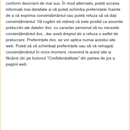
i-a informat pe cei prezenți că discuțiile pe
conform descrierii de mai sus. În mod alternativ, puteți accesa
care le-a avut cu ‘fratele meu, tovarășul
informații mai detaliate și vă puteți schimba preferințele înainte
de a vă exprima consimțământul sau puteți refuza să vă dați
Nicolae Ceaușescu
, s-au axat pe problema
consimțământul.
Vă rugăm să rețineți că este posibil ca anumite
găsirii unei soluții politice la conflictul din
prelucrări ale datelor dvs. cu caracter personal să nu necesite
consimțământul dvs., dar aveți dreptul de a refuza o astfel de
regiune și sper ca aceste discuții să aibă un
prelucrare. Preferințele dvs. se vor aplica numai acestui site
web. Puteți să vă schimbați preferințele sau să vă retrageți
rezultat pozitiv’.
consimțământul în orice moment, revenind la acest site și
făcând clic pe butonul "Confidențialitate" din partea de jos a
paginii web.