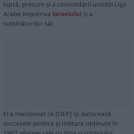
luptă, precum și a consolidării unității Ligii
Arabe împotriva
Israelului
și a
susținătorilor săi.
El a menționat că [OEP] își datorează
succesele politice și militare obținute în
1967 alianței sale cu Siria și sprijinului