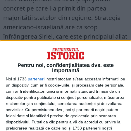
concret pe care l-a primit din partea
majorității statelor din regiune. Strategia
americano-israeliană are ca scop
înfrângerea Siriei, care este principalul aliat
al poporului palestinian, la nivel
internațional.
Pentru noi, confidențialitatea dvs. este
În plus, a menționat că țările vest-
importantă
europene trebuie să sporească presiunea
Noi și 1733
parteneri
i noștri stocăm și/sau accesăm informații pe
un dispozitiv, cum ar fi cookie-urile, și procesăm date personale,
pe care o exercită asupra Israelului și să
cum ar fi identificatori unici și informații standard trimise de un
oblige Israelul să adopte o soluție politică
dispozitiv pentru publicitate și conținut personalizate, măsurarea
reclamelor și a conținutului, cercetarea audienței și dezvoltarea
la situația din regiune.
serviciilor.
Cu permisiunea dvs., noi și partenerii noștri putem
folosi date și identificări precise de geolocație prin scanarea
În ceea ce privește vizita sa în țara noastră,
dispozitivului. Puteți da clic pentru a vă da acordul cu privire la
prelucrarea realizată de către noi și 1733 partenerii noștri