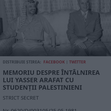
DISTRIBUIE ȘTIREA:
FACEBOOK
|
TWITTER
MEMORIU DESPRE ÎNTÂLNIREA
LUI YASSER ARAFAT CU
STUDENȚII PALESTINIENI
STRICT SECRET
Nr. 0620/D/003105/25.05.1981