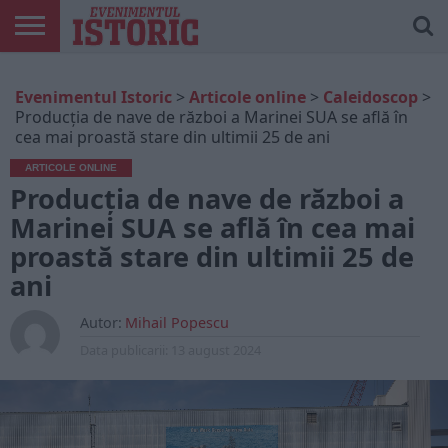
ARTICOLE
ONLINE
EDIȚII
ISTORIC
CONTUL
Evenimentul Istoric
>
Articole online
>
Caleidoscop
>
TIPĂRITE
PLAY
MEU
Producția de nave de război a Marinei SUA se află în
cea mai proastă stare din ultimii 25 de ani
ARTICOLE ONLINE
Producția de nave de război a
Marinei SUA se află în cea mai
proastă stare din ultimii 25 de
ani
Autor:
Mihail Popescu
Data publicarii:
13 august 2024