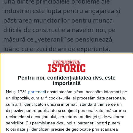
Una dintre principalele probleme ale
industriei este lupta pentru angajarea și
păstrarea muncitorilor pentru munca
dificilă de construcție a navelor noi, pe
măsură ce „veteranii” se pensionează,
luând cu ei zeci de ani de experiență.
Pentru noi, confidențialitatea dvs. este
importantă
Noi și 1731
parteneri
i noștri stocăm și/sau accesăm informații pe
un dispozitiv, cum ar fi cookie-urile, și procesăm date personale,
cum ar fi identificatori unici și informații standard trimise de un
dispozitiv pentru publicitate și conținut personalizate, măsurarea
reclamelor și a conținutului, cercetarea audienței și dezvoltarea
serviciilor.
Cu permisiunea dvs., noi și partenerii noștri putem
folosi date și identificări precise de geolocație prin scanarea