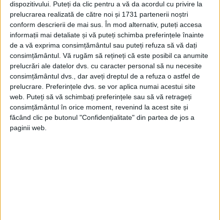
dispozitivului. Puteți da clic pentru a vă da acordul cu privire la
Șantierele navale din întreaga țară au
prelucrarea realizată de către noi și 1731 partenerii noștri
creat academii de formare și au încheiat
conform descrierii de mai sus. În mod alternativ, puteți accesa
informații mai detaliate și vă puteți schimba preferințele înainte
parteneriate cu colegiile tehnice pentru a
de a vă exprima consimțământul sau puteți refuza să vă dați
le oferi lucrătorilor competențele de care
consimțământul.
Vă rugăm să rețineți că este posibil ca anumite
prelucrări ale datelor dvs. cu caracter personal să nu necesite
au nevoie pentru a construi nave de război
consimțământul dvs., dar aveți dreptul de a refuza o astfel de
de înaltă tehnologie. Constructorii de
prelucrare. Preferințele dvs. se vor aplica numai acestui site
web. Puteți să vă schimbați preferințele sau să vă retrageți
submarine și Marina au format o alianță
consimțământul în orice moment, revenind la acest site și
pentru a promova carierele în industria
făcând clic pe butonul "Confidențialitate" din partea de jos a
paginii web.
prelucrătoare, iar șantierele navale oferă
avantaje pentru a reține lucrătorii odată ce
aceștia sunt angajați.
Marina americană încearcă să ajute
șantierele navale să se asigure că, odată ce