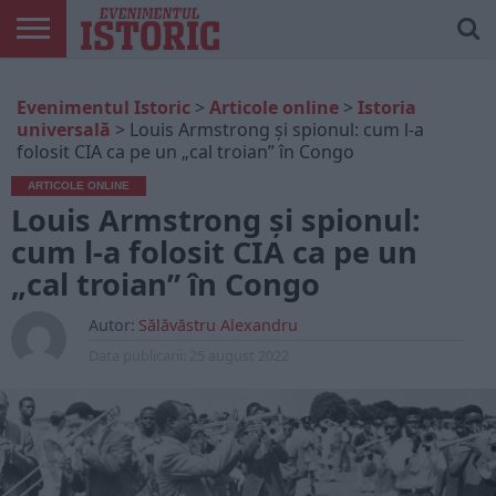
ARTICOLE
ONLINE
EDIȚII
ISTORIC
CONTUL
Evenimentul Istoric
>
Articole online
>
Istoria
TIPĂRITE
PLAY
MEU
universală
>
Louis Armstrong și spionul: cum l-a
folosit CIA ca pe un „cal troian” în Congo
ARTICOLE ONLINE
Louis Armstrong și spionul:
cum l-a folosit CIA ca pe un
„cal troian” în Congo
Autor:
Sălăvăstru Alexandru
Data publicarii:
25 august 2022