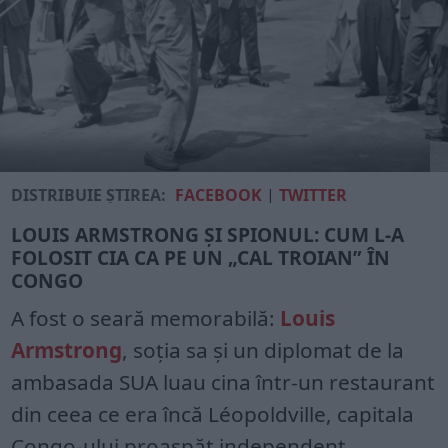
DISTRIBUIE ȘTIREA:
FACEBOOK
|
TWITTER
LOUIS ARMSTRONG ȘI SPIONUL: CUM L-A
FOLOSIT CIA CA PE UN „CAL TROIAN” ÎN
CONGO
A fost o seară memorabilă:
Louis
Armstrong
, soția sa și un diplomat de la
ambasada SUA luau cina într-un restaurant
din ceea ce era încă Léopoldville, capitala
Congo-ului proaspăt independent.