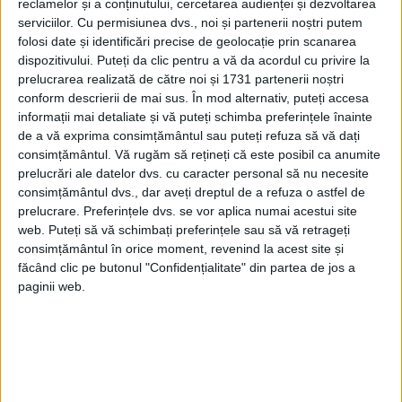
reclamelor și a conținutului, cercetarea audienței și dezvoltarea
serviciilor.
Cu permisiunea dvs., noi și partenerii noștri putem
zburat din capitală cu muzicianul și cu
folosi date și identificări precise de geolocație prin scanarea
celebra sa trupă.
dispozitivului. Puteți da clic pentru a vă da acordul cu privire la
prelucrarea realizată de către noi și 1731 partenerii noștri
conform descrierii de mai sus. În mod alternativ, puteți accesa
informații mai detaliate și vă puteți schimba preferințele înainte
de a vă exprima consimțământul sau puteți refuza să vă dați
consimțământul.
Vă rugăm să rețineți că este posibil ca anumite
prelucrări ale datelor dvs. cu caracter personal să nu necesite
consimțământul dvs., dar aveți dreptul de a refuza o astfel de
prelucrare. Preferințele dvs. se vor aplica numai acestui site
web. Puteți să vă schimbați preferințele sau să vă retrageți
consimțământul în orice moment, revenind la acest site și
făcând clic pe butonul "Confidențialitate" din partea de jos a
paginii web.
„Aveau nevoie de o acoperire și asta le-a
oferit una”, a spus Williams.
Mai era ceva ce Armstrong, care se