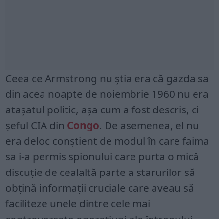
Ceea ce Armstrong nu știa era că gazda sa
din acea noapte de noiembrie 1960 nu era
atașatul politic, așa cum a fost descris, ci
șeful CIA din
Congo
. De asemenea, el nu
era deloc conștient de modul în care faima
sa i-a permis spionului care purta o mică
discuție de cealaltă parte a starurilor să
obțină informații cruciale care aveau să
faciliteze unele dintre cele mai
controversate operațiuni ale întregului