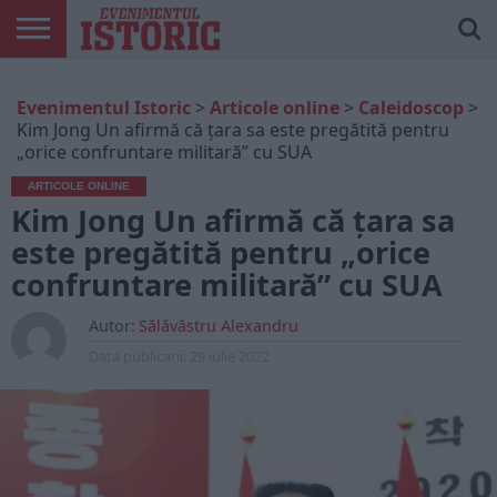
ARTICOLE
ONLINE
EDIȚII
ISTORIC
CONTUL
Evenimentul Istoric
>
Articole online
>
Caleidoscop
>
TIPĂRITE
PLAY
MEU
Kim Jong Un afirmă că țara sa este pregătită pentru
„orice confruntare militară” cu SUA
ARTICOLE ONLINE
Kim Jong Un afirmă că țara sa
este pregătită pentru „orice
confruntare militară” cu SUA
Autor:
Sălăvăstru Alexandru
Data publicarii:
29 iulie 2022