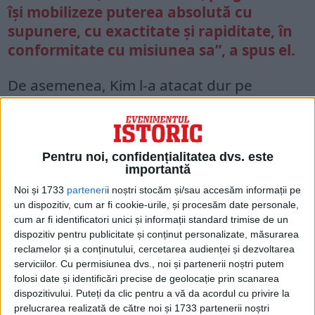
își mobilizeze puterea absolută cu
supunere, cu exactitate și rapiditate, în
conformitate cu misiunea sa”, a spus el.
De asemenea, Kim l-a atacat dur pe
omologul său sud-coreean, președintele
Yoon Suk Yeol, acuzând guvernul acestuia
din urmă că este plin de „gangsteri”.
Pentru noi, confidențialitatea dvs. este
importantă
„Să vorbești despre o acțiune militară
Noi și 1733
parteneri
i noștri stocăm și/sau accesăm informații pe
împotriva națiunii noastre, care deține
un dispozitiv, cum ar fi cookie-urile, și procesăm date personale,
cum ar fi identificatori unici și informații standard trimise de un
arme absolute de care se tem cel mai
dispozitiv pentru publicitate și conținut personalizate, măsurarea
mult, este absurd și este o acțiune
reclamelor și a conținutului, cercetarea audienței și dezvoltarea
sinucigașă foarte periculoasă”, a
serviciilor.
Cu permisiunea dvs., noi și partenerii noștri putem
avertizat Kim.
folosi date și identificări precise de geolocație prin scanarea
dispozitivului. Puteți da clic pentru a vă da acordul cu privire la
prelucrarea realizată de către noi și 1733 partenerii noștri