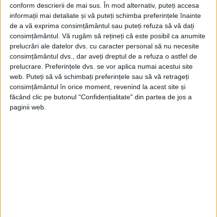
conform descrierii de mai sus. În mod alternativ, puteți accesa
informații mai detaliate și vă puteți schimba preferințele înainte
de a vă exprima consimțământul sau puteți refuza să vă dați
consimțământul.
Vă rugăm să rețineți că este posibil ca anumite
prelucrări ale datelor dvs. cu caracter personal să nu necesite
consimțământul dvs., dar aveți dreptul de a refuza o astfel de
prelucrare. Preferințele dvs. se vor aplica numai acestui site
web. Puteți să vă schimbați preferințele sau să vă retrageți
consimțământul în orice moment, revenind la acest site și
făcând clic pe butonul "Confidențialitate" din partea de jos a
paginii web.
„O astfel de tentativă periculoasă va fi
pedepsită imediat de forța noastră
puternică, iar guvernul Yoon Suk Yeol și
armata sa vor fi anihilate”, a adăugat el.
LA ÎNCEPUTUL ACESTEI LUNI, ARMATA SUD-
COREEANĂ A PRIMIT ORDIN DE LA YOON SĂ
RĂSPUNDĂ „PROMPT ȘI CU SEVERITATE” LA
ORICE ACT DE PROVOCARE DIN PARTEA