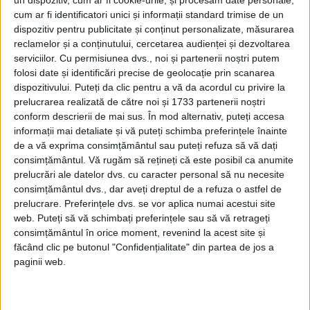
un dispozitiv, cum ar fi cookie-urile, și procesăm date personale,
Afaceri oneroase care au marcat România
cum ar fi identificatori unici și informații standard trimise de un
modernă: Strousberg și Hallier
dispozitiv pentru publicitate și conținut personalizate, măsurarea
reclamelor și a conținutului, cercetarea audienței și dezvoltarea
serviciilor.
Cu permisiunea dvs., noi și partenerii noștri putem
ETICHETE:
IRAN
,
KHOMEINI
,
SAH
folosi date și identificări precise de geolocație prin scanarea
PUBLICAT IN CATEGORIILE:
IUNIE 2018
dispozitivului. Puteți da clic pentru a vă da acordul cu privire la
prelucrarea realizată de către noi și 1733 partenerii noștri
DISTRIBUIE ȘTIREA:
FACEBOOK
|
TWITTER
conform descrierii de mai sus. În mod alternativ, puteți accesa
DACĂ VA PLAC MATERIALELE PUBLICATE, VA INVITĂM SĂ NE URMĂRIȚI
informații mai detaliate și vă puteți schimba preferințele înainte
ȘI PE
PAGINA NOASTRĂ DE FACEBOOK
de a vă exprima consimțământul sau puteți refuza să vă dați
consimțământul.
Vă rugăm să rețineți că este posibil ca anumite
prelucrări ale datelor dvs. cu caracter personal să nu necesite
RECOMANDARI PENTRU TINE
consimțământul dvs., dar aveți dreptul de a refuza o astfel de
Istoria sloturilor: de la primele aparate
prelucrare. Preferințele dvs. se vor aplica numai acestui site
la sloturile online
web. Puteți să vă schimbați preferințele sau să vă retrageți
consimțământul în orice moment, revenind la acest site și
făcând clic pe butonul "Confidențialitate" din partea de jos a
paginii web.
Istoria dezvoltării cazinourilor în
România: de la saloane sociale, la era
digitală