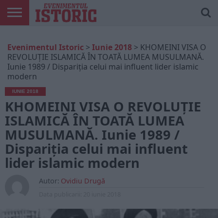
ARTICOLE
ONLINE
EDIȚII
ISTORIC
CONTUL
Evenimentul Istoric
>
Iunie 2018
>
KHOMEINI VISA O
TIPĂRITE
PLAY
MEU
REVOLUȚIE ISLAMICĂ ÎN TOATĂ LUMEA MUSULMANĂ.
Iunie 1989 / Dispariția celui mai influent lider islamic
modern
IUNIE 2018
KHOMEINI VISA O REVOLUȚIE
ISLAMICĂ ÎN TOATĂ LUMEA
MUSULMANĂ. Iunie 1989 /
Dispariția celui mai influent
lider islamic modern
Autor:
Ovidiu Drugă
Data publicarii:
20 iunie 2018