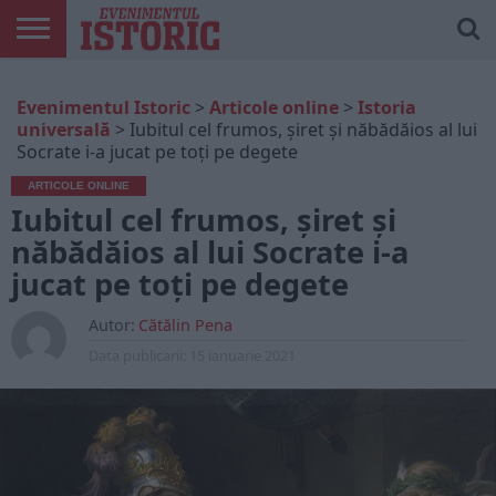
ARTICOLE
ONLINE
EDIȚII
ISTORIC
CONTUL
Evenimentul Istoric
>
Articole online
>
Istoria
TIPĂRITE
PLAY
MEU
universală
>
Iubitul cel frumos, șiret și năbădăios al lui
Socrate i-a jucat pe toți pe degete
ARTICOLE ONLINE
Iubitul cel frumos, șiret și
năbădăios al lui Socrate i-a
jucat pe toți pe degete
Autor:
Cătălin Pena
Data publicarii:
15 ianuarie 2021