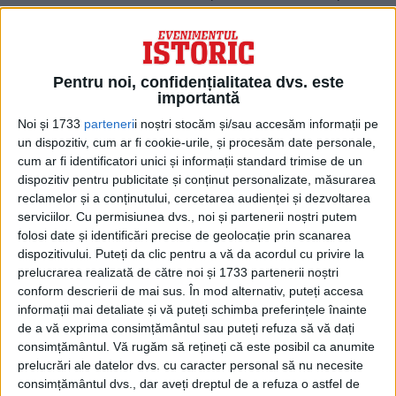
om proeminent în acea epocă,
distingându-se în războaiele persane chiar
înainte de nașterea fiului său. Cu toate
Pentru noi, confidențialitatea dvs. este
importantă
acestea, mama lui venea dintr-un mediu
Noi și 1733
parteneri
i noștri stocăm și/sau accesăm informații pe
mai proeminent, deoarece alcmaeonizii
un dispozitiv, cum ar fi cookie-urile, și procesăm date personale,
erau o familie foarte veche și nobilă.
cum ar fi identificatori unici și informații standard trimise de un
dispozitiv pentru publicitate și conținut personalizate, măsurarea
reclamelor și a conținutului, cercetarea audienței și dezvoltarea
serviciilor.
Cu permisiunea dvs., noi și partenerii noștri putem
folosi date și identificări precise de geolocație prin scanarea
dispozitivului. Puteți da clic pentru a vă da acordul cu privire la
prelucrarea realizată de către noi și 1733 partenerii noștri
conform descrierii de mai sus. În mod alternativ, puteți accesa
informații mai detaliate și vă puteți schimba preferințele înainte
de a vă exprima consimțământul sau puteți refuza să vă dați
consimțământul.
Vă rugăm să rețineți că este posibil ca anumite
prelucrări ale datelor dvs. cu caracter personal să nu necesite
consimțământul dvs., dar aveți dreptul de a refuza o astfel de