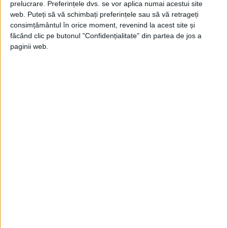
prelucrare. Preferințele dvs. se vor aplica numai acestui site
web. Puteți să vă schimbați preferințele sau să vă retrageți
Astfel, el era, încă din tinerețe, destinat
consimțământul în orice moment, revenind la acest site și
măreției, ca înaintașii săi.
făcând clic pe butonul "Confidențialitate" din partea de jos a
paginii web.
Chiar și așa, o mare parte a tinereții sale
rămâne tulbure și necunoscută istoriei.
Plutarh, faimosul filozof și eseist grec antic,
scrie că Alcibiade a fost tutorat de mai
multe figuri influente, cea mai importantă
dintre acestea fiind Socrate.
În timpul copilăriei sale, este probabil că a
fost învățat arta retoricii, de care a
beneficiat în viață.