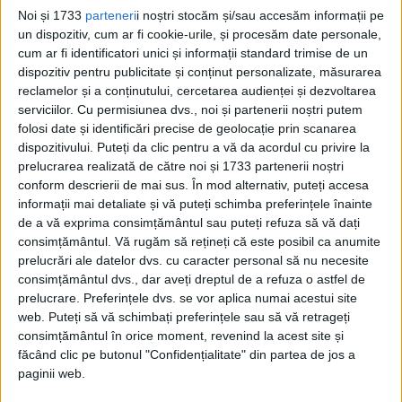
Noi și 1733
parteneri
i noștri stocăm și/sau accesăm informații pe
un dispozitiv, cum ar fi cookie-urile, și procesăm date personale,
cum ar fi identificatori unici și informații standard trimise de un
dispozitiv pentru publicitate și conținut personalizate, măsurarea
reclamelor și a conținutului, cercetarea audienței și dezvoltarea
serviciilor.
Cu permisiunea dvs., noi și partenerii noștri putem
folosi date și identificări precise de geolocație prin scanarea
Datina și obiceiul sunt rădăcini care au
dispozitivului. Puteți da clic pentru a vă da acordul cu privire la
sfredelit veacurile, hrănind coroana
prelucrarea realizată de către noi și 1733 partenerii noștri
conform descrierii de mai sus. În mod alternativ, puteți accesa
generațiilor ce se ridică.
informații mai detaliate și vă puteți schimba preferințele înainte
Plin practica lor ne legăm de trecut și din
de a vă exprima consimțământul sau puteți refuza să vă dați
consimțământul.
Vă rugăm să rețineți că este posibil ca anumite
ele sorbim puteri de viață nouă.
prelucrări ale datelor dvs. cu caracter personal să nu necesite
consimțământul dvs., dar aveți dreptul de a refuza o astfel de
Datina ne amintește de virtuțile străbune,
prelucrare. Preferințele dvs. se vor aplica numai acestui site
web. Puteți să vă schimbați preferințele sau să vă retrageți
de tăria cu care Neamul a înfruntat
consimțământul în orice moment, revenind la acest site și
primejdiile, de lanțul generațiilor ce zac
făcând clic pe butonul "Confidențialitate" din partea de jos a
paginii web.
sub lespezi de morminte.