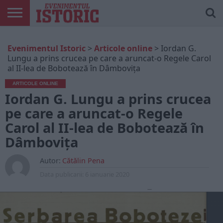
ARTICOLE
ONLINE
EDIȚII
ISTORIC
CONTUL
Evenimentul Istoric
>
Articole online
>
Iordan G.
TIPĂRITE
PLAY
MEU
Lungu a prins crucea pe care a aruncat-o Regele Carol
al II-lea de Bobotează în Dâmbovița
ARTICOLE ONLINE
Iordan G. Lungu a prins crucea
pe care a aruncat-o Regele
Carol al II-lea de Bobotează în
Dâmbovița
Autor:
Cătălin Pena
Data publicarii:
6 ianuarie 2020