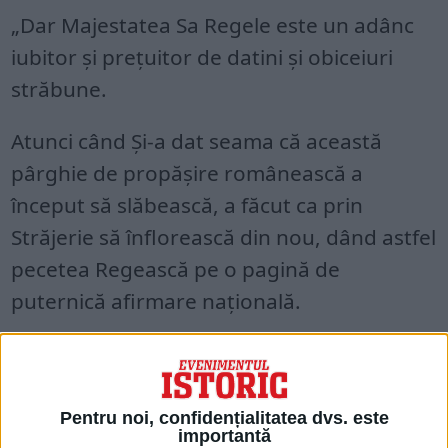
„Dar Majestatea Sa Regele este un adânc
iubitor și prețuitor de datini și obiceiuri
străbune.
Atunci când Și-a dat seama că această
pârghie de propășire românească a
început să slăbească, a făcut ca prin
Străjerie să înflorească din nou, dând astfel
pecetea Regească pe o pagină de
puternică afirmare națională.
Pentru noi, confidențialitatea dvs. este
importantă