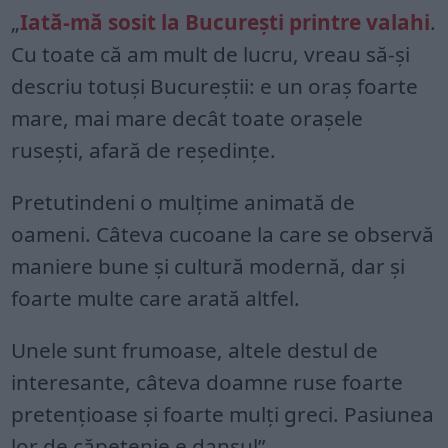
„
Iată-mă sosit la București printre valahi
.
Cu toate că am mult de lucru, vreau să-și
descriu totuși Bucureștii: e un oraș foarte
mare, mai mare decât toate orașele
rusești, afară de reședințe.
Pretutindeni o mulțime animată de
oameni. Câteva cucoane la care se observă
maniere bune și cultură modernă, dar și
foarte multe care arată altfel.
Unele sunt frumoase, altele destul de
interesante, câteva doamne ruse foarte
pretențioase și foarte mulți greci. Pasiunea
lor de căpetenie e dansul”.