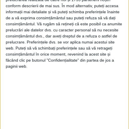
Se înțelege de la sine că asemenea
conform descrierii de mai sus. În mod alternativ, puteți accesa
petreceri cereau case mari, saloane
informații mai detaliate și vă puteți schimba preferințele înainte
de a vă exprima consimțământul sau puteți refuza să vă dați
spațioase și încăperi numeroase spre a se
consimțământul.
Vă rugăm să rețineți că este posibil ca anumite
putea desfășura tot pitorescul zgomot al
prelucrări ale datelor dvs. cu caracter personal să nu necesite
consimțământul dvs., dar aveți dreptul de a refuza o astfel de
tineretului petrecăreț.
prelucrare. Preferințele dvs. se vor aplica numai acestui site
web. Puteți să vă schimbați preferințele sau să vă retrageți
Una dintre cele mai vestite case ce ne-au
consimțământul în orice moment, revenind la acest site și
făcând clic pe butonul "Confidențialitate" din partea de jos a
rămas zugrăvite de contemporani
a fost
paginii web.
faimoasa casă Moruzi de pe Podul
Mogoșoaiei.
E o icoană a felului cum erau construite
marile case boierești de atunci cu imense
curți și grădini, cu porți grele între masivi
stâlpi de zidărie, ca la cetăți, și cu