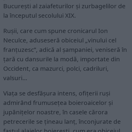
București al zaiafeturilor și zurbagelilor de
la începutul secolului XIX.
Rușii, care cum spune cronicarul Ion
Neculce, aduseseră obiceiul „vinului cel
franțuzesc”, adică al șampaniei, veniseră în
țară cu dansurile la modă, importate din
Occident, ca mazurci, polci, cadriluri,
valsuri…
Viața se desfășura intens, ofițerii ruși
admirând frumusețea boieroaicelor și
jupânițelor noastre, în casele cărora
petrecerile se țineau lanț, înconjurate de
fastul alaielor boierești, cum era obiceiul