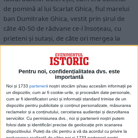
de pomină al lui Scarlat Ghica, fiul marelui
ban Dumitrake Ghica, vestit prin șirul de
câte 40-50 de rădvane ce-l însoțeau, cu
prieteni și sutași, de câte ori mergea la
Curtea lui Vodă.
Pentru noi, confidențialitatea dvs. este
importantă
Noi și 1733
parteneri
i noștri stocăm și/sau accesăm informații pe
un dispozitiv, cum ar fi cookie-urile, și procesăm date personale,
cum ar fi identificatori unici și informații standard trimise de un
dispozitiv pentru publicitate și conținut personalizate, măsurarea
reclamelor și a conținutului, cercetarea audienței și dezvoltarea
serviciilor.
Cu permisiunea dvs., noi și partenerii noștri putem
folosi date și identificări precise de geolocație prin scanarea
dispozitivului. Puteți da clic pentru a vă da acordul cu privire la
prelucrarea realizată de către noi și 1733 partenerii noștri