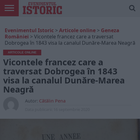
ARTICOLE
ONLINE
EDIȚII
ISTORIC
CONTUL
Evenimentul Istoric
>
Articole online
>
Geneza
TIPĂRITE
PLAY
MEU
României
>
Vicontele francez care a traversat
Dobrogea în 1843 visa la canalul Dunăre-Marea Neagră
ARTICOLE ONLINE
Vicontele francez care a
traversat Dobrogea în 1843
visa la canalul Dunăre-Marea
Neagră
Autor:
Cătălin Pena
Data publicarii:
16 septembrie 2020