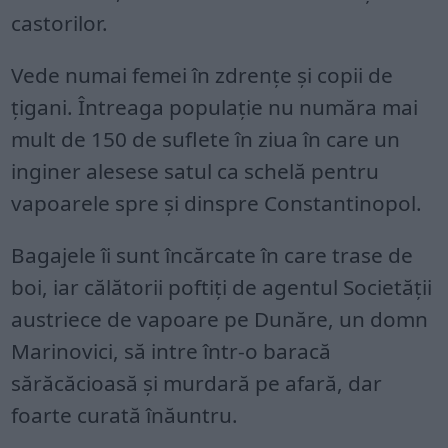
castorilor.
Vede numai femei în zdrențe și copii de
țigani. Întreaga populație nu număra mai
mult de 150 de suflete în ziua în care un
inginer alesese satul ca schelă pentru
vapoarele spre și dinspre Constantinopol.
Bagajele îi sunt încărcate în care trase de
boi, iar călătorii poftiți de agentul Societății
austriece de vapoare pe Dunăre, un domn
Marinovici, să intre într-o baracă
sărăcăcioasă și murdară pe afară, dar
foarte curată înăuntru.