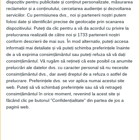
printre călători vede bulgari pe jumătate
dispozitiv pentru publicitate și conținut personalizate, măsurarea
goi, ruși în blăni de oaie, munteni cu căciuli
reclamelor și a conținutului, cercetarea audienței și dezvoltarea
serviciilor.
Cu permisiunea dvs., noi și partenerii noștri putem
sălbatice, sârbi cu pălării late, polonezi și
folosi date și identificări precise de geolocație prin scanarea
dispozitivului. Puteți da clic pentru a vă da acordul cu privire la
moldoveni.
prelucrarea realizată de către noi și 1733 partenerii noștri
conform descrierii de mai sus. În mod alternativ, puteți accesa
Drumul spre Galați este pustiu, o stepă
informații mai detaliate și vă puteți schimba preferințele înainte
de a vă exprima consimțământul sau puteți refuza să vă dați
imensă, lipsită de vegetație, fără o singură
consimțământul.
Vă rugăm să rețineți că este posibil ca anumite
locuință sau ființă omenească.
prelucrări ale datelor dvs. cu caracter personal să nu necesite
consimțământul dvs., dar aveți dreptul de a refuza o astfel de
NU VEDE NICI MĂCAR O PASĂRE.
prelucrare. Preferințele dvs. se vor aplica numai acestui site
web. Puteți să vă schimbați preferințele sau să vă retrageți
Se ivește un lac cu câțiva copaci. În mijlocul
consimțământul în orice moment, revenind la acest site și
făcând clic pe butonul "Confidențialitate" din partea de jos a
apei se află o insulă împădurită. Pe mal
paginii web.
câteva colibea locuite de pustnici, trei-
patru familii de turci, hrănindu-se din
laptele câtorva vaci albe și din