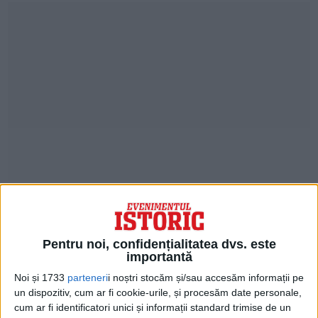
Li se servește un dejun bogat cu apă la
gheață, fapt care îl nedumerește pe
francez în acel sat sărac.
Pentru noi, confidențialitatea dvs. este
importantă
După prânz au pornit la drum în căruțe
Noi și 1733
parteneri
i noștri stocăm și/sau accesăm informații pe
trase de câte patru cai. La Constanța,
un dispozitiv, cum ar fi cookie-urile, și procesăm date personale,
cum ar fi identificatori unici și informații standard trimise de un