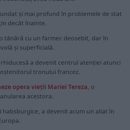
fundat şi mai profund în problemele de stat
ţin decât înainte.
o tânără cu un farmec deosebit, dar în
volă şi superficială.
arhiducesă a devenit centrul atenţiei atunci
oştenitorul tronului francez.
eze opera vieţii Mariei Tereza
, o
 anularea acestora.
habsburgice, a devenit acum un aliat în
Europa.