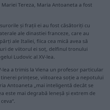
or Mariei Tereza, Maria Antoaneta a fost
urorile şi fraţii ei au fost căsătoriţi cu
laterale ale dinastiei franceze, care au
rţi ale Italiei, fiica cea mică avea să
ri de viitorul ei soţ, delfinul tronului
gelui Ludovic al XV-lea.
-lea a trimis la Viena un profesor particular
tinerei prinţese, viitoarea soţie a nepotului
ria Antoaneta „mai inteligentă decât se
ea este mai degrabă leneşă şi extrem de
 ceva”.