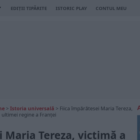
EDIȚII TIPĂRITE
ISTORIC PLAY
CONTUL MEU
ne
>
Istoria universală
>
Fiica împărătesei Maria Tereza,
a ultimei regine a Franței
i Maria Tereza, victimă a