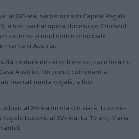
vic al XVI-lea, sărbătorită în Capela Regală
70, a fost parţial opera ducelui de Choiseul,
ri externe şi unul dintre principalii
re Franţa şi Austria.
multă căldură de către francezi, care însă nu
 Casa Austriei. Un punct culminant al
e au marcat nunta regală, a fost
Ludovic al XV-lea înceta din viaţă, Ludovic-
 regele Ludovic al XVI-lea. La 19 ani, Maria
ranţei.