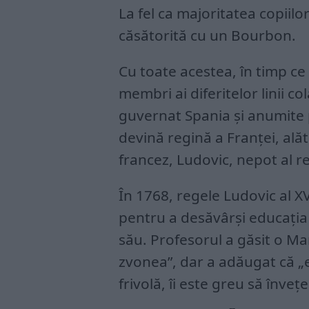
La fel ca majoritatea copiil
căsătorită cu un Bourbon.
Cu toate acestea, în timp ce s
membri ai diferitelor linii co
guvernat Spania şi anumite pă
devină regină a Franţei, alătu
francez, Ludovic, nepot al re
În 1768, regele Ludovic al XV
pentru a desăvârşi educaţia 
său. Profesorul a găsit o Ma
zvonea”, dar a adăugat că „
frivolă, îi este greu să înveţe