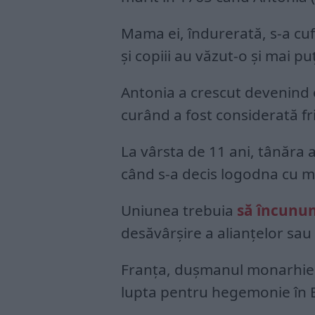
Mama ei, îndurerată, s-a cu
şi copiii au văzut-o şi mai pu
Antonia a crescut devenind 
curând a fost considerată fri
La vârsta de 11 ani, tânăra 
când s-a decis logodna cu m
Uniunea trebuia
să încunun
desăvârşire a alianţelor sau
Franţa, duşmanul monarhiei 
lupta pentru hegemonie în 