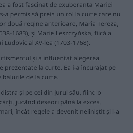
lea a fost fascinat de exuberanta Mariei
 s-a permis să preia un rol la curte care nu
lor două regine anterioare, Maria Tereza,
638-1683), şi Marie Leszczyńska, fiică a
ui Ludovic al XV-lea (1703-1768).
rtismentul şi a influenţat alegerea
 prezentate la curte. Ea i-a încurajat pe
 balurile de la curte.
distra şi pe cei din jurul său, fiind o
 cărţi, jucând deseori până la exces,
ri, încât regele a devenit neliniştit şi i-a