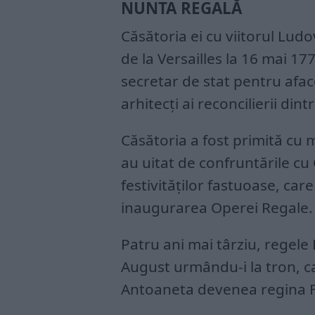
NUNTA REGALĂ
Căsătoria ei cu viitorul Ludo
de la Versailles la 16 mai 17
secretar de stat pentru aface
arhitecţi ai reconcilierii dint
Căsătoria a fost primită cu 
au uitat de confruntările cu
festivităţilor fastuoase, car
inaugurarea Operei Regale.
Patru ani mai târziu, regele 
August urmându-i la tron, ca
Antoaneta devenea regina F