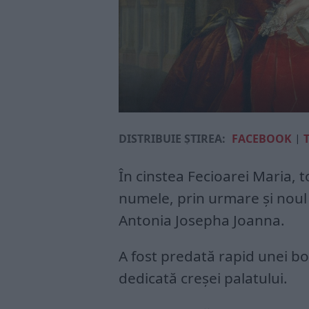
DISTRIBUIE ȘTIREA:
FACEBOOK
|
În cinstea Fecioarei Maria, 
numele, prin urmare şi noul
Antonia Josepha Joanna.
A fost predată rapid unei bo
dedicată creşei palatului.