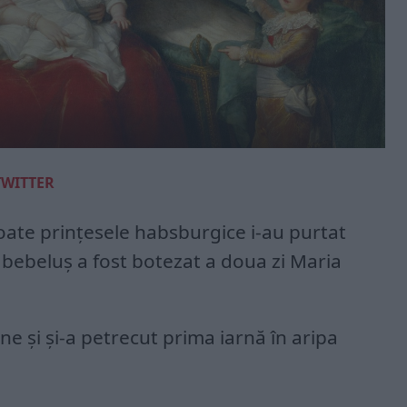
TWITTER
toate prinţesele habsburgice i-au purtat
 bebeluş a fost botezat a doua zi Maria
ne şi şi-a petrecut prima iarnă în aripa