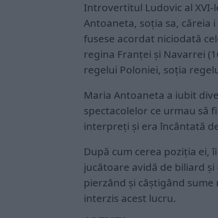
Introvertitul Ludovic al XVI-
Antoaneta, soţia sa, căreia i
fusese acordat niciodată ce
regina Franţei şi Navarrei (1
regelui Poloniei, soţia regel
Maria Antoaneta a iubit dive
spectacolelor ce urmau să fie
interpreţi şi era încântată de
După cum cerea poziţia ei, îi 
jucătoare avidă de biliard şi
pierzând şi câştigând sume ma
interzis acest lucru.