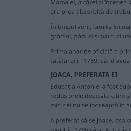
Mama ei, a cărei zi începea l
era prea absorbită de trebur
În timpul verii, familia locu
grădini, păduri şi parcuri un
Prima apariţie oficială a prin
tatălui ei în 1759, când avea 
JOACA, PREFERATA EI
Educaţia Antoniei a fost su
redus orele dedicate citirii ş
micuţei nu se îndreaptă în a
A preferat să se joace, aşa c
murit în 1765 când Antonia 