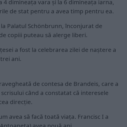
a 4 dimineaţa vara şi la 6 dimineaţa iarna,
ile de stat pentru a avea timp pentru ea.
ia la Palatul Schönbrunn, înconjurat de
de copiii puteau să alerge liberi.
ţesei a fost la celebrarea zilei de naştere a
trei ani.
pravegheată de contesa de Brandeis, care a
i scrisului când a constatat că interesele
cea direcţie.
um avea să facă toată viaţa. Francisc I a
(Antoaneta) avea nouă ani.