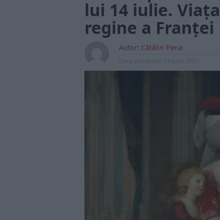
lui 14 iulie. Via
regine a Franței
Autor:
Cătălin Pena
Data publicarii:
14 iulie 2021