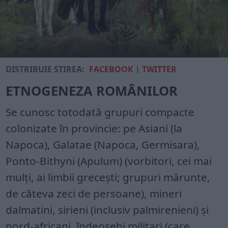
DISTRIBUIE ȘTIREA:
FACEBOOK
|
TWITTER
ETNOGENEZA ROMÂNILOR
Se cunosc totodată grupuri compacte
colonizate în provincie: pe Asiani (la
Napoca), Galatae (Napoca, Germisara),
Ponto-Bithyni (Apulum) (vorbitori, cei mai
mulţi, ai limbii greceşti; grupuri mărunte,
de câteva zeci de persoane), mineri
dalmatini, sirieni (inclusiv palmirenieni) şi
nord-africani, îndeosebi militari (care