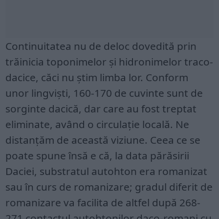
Continuitatea nu de deloc dovedită prin
trăinicia toponimelor și hidronimelor traco-
dacice, căci nu știm limba lor. Conform
unor lingviști, 160-170 de cuvinte sunt de
sorginte dacică, dar care au fost treptat
eliminate, având o circulație locală. Ne
distanțăm de această viziune. Ceea ce se
poate spune însă e că, la data părăsirii
Daciei, substratul autohton era romanizat
sau în curs de romanizare; gradul diferit de
romanizare va facilita de altfel după 268-
271 contactul autohtonilor daco-romani cu