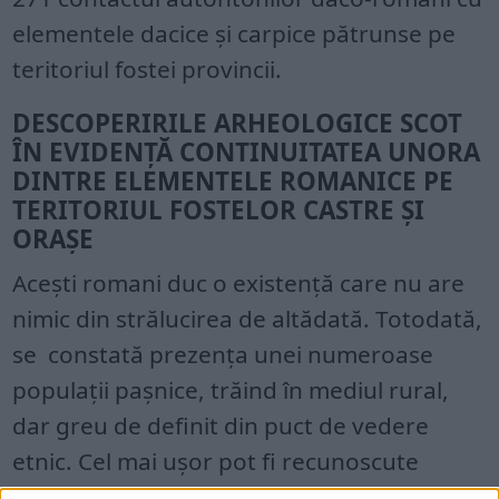
elementele dacice şi carpice pătrunse pe
teritoriul fostei provincii.
DESCOPERIRILE ARHEOLOGICE SCOT
ÎN EVIDENȚĂ CONTINUITATEA UNORA
DINTRE ELEMENTELE ROMANICE PE
TERITORIUL FOSTELOR CASTRE ȘI
ORAȘE
Acești romani duc o existență care nu are
nimic din strălucirea de altădată. Totodată,
se constată prezenţa unei numeroase
populaţii paşnice, trăind în mediul rural,
dar greu de definit din puct de vedere
etnic. Cel mai uşor pot fi recunoscute
elementele alogene, îndeosebi prin