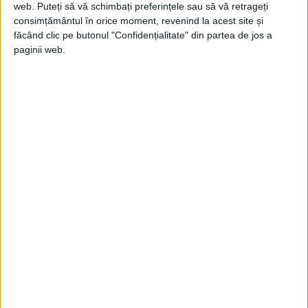
web. Puteți să vă schimbați preferințele sau să vă retrageți
fost integrați, mai întâi economic, apoi
consimțământul în orice moment, revenind la acest site și
făcând clic pe butonul "Confidențialitate" din partea de jos a
militar, devenind foederați și mercenari, în
paginii web.
cele din urmă și religios, prin pătrunderea
creștinismului, existând, bineînțeles, și o
rezistență barbară, păgână în fața
expansiunii creștinismului. De pildă,
prigoana anticreștină a lui Athanaric sau
adoptarea arianismului.