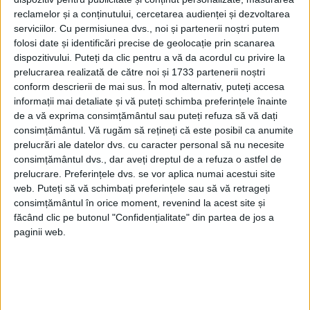
bolnavi sau incapabili să participe au fost
reclamelor și a conținutului, cercetarea audienței și dezvoltarea
serviciilor.
Cu permisiunea dvs., noi și partenerii noștri putem
uciși.
folosi date și identificări precise de geolocație prin scanarea
dispozitivului. Puteți da clic pentru a vă da acordul cu privire la
prelucrarea realizată de către noi și 1733 partenerii noștri
conform descrierii de mai sus. În mod alternativ, puteți accesa
informații mai detaliate și vă puteți schimba preferințele înainte
de a vă exprima consimțământul sau puteți refuza să vă dați
consimțământul.
Vă rugăm să rețineți că este posibil ca anumite
prelucrări ale datelor dvs. cu caracter personal să nu necesite
consimțământul dvs., dar aveți dreptul de a refuza o astfel de
prelucrare. Preferințele dvs. se vor aplica numai acestui site
web. Puteți să vă schimbați preferințele sau să vă retrageți
consimțământul în orice moment, revenind la acest site și
făcând clic pe butonul "Confidențialitate" din partea de jos a
paginii web.
EISENHOWER ESTE MARTORUL DIRECT AL ORORILOR
HOLOCAUSTULUI
Ohrdruf a fost primul lagăr care a fost
eliberat de forțele americane. Unitățile din