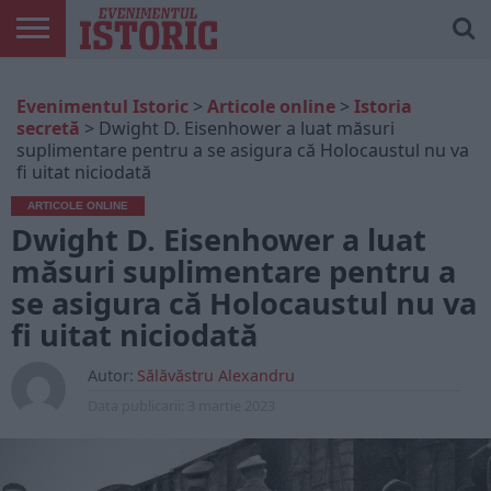
ARTICOLE
ONLINE
EDIȚII
ISTORIC
CONTUL
Evenimentul Istoric
>
Articole online
>
Istoria
TIPĂRITE
PLAY
MEU
secretă
>
Dwight D. Eisenhower a luat măsuri
suplimentare pentru a se asigura că Holocaustul nu va
fi uitat niciodată
ARTICOLE ONLINE
Dwight D. Eisenhower a luat
măsuri suplimentare pentru a
se asigura că Holocaustul nu va
fi uitat niciodată
Autor:
Sălăvăstru Alexandru
Data publicarii:
3 martie 2023