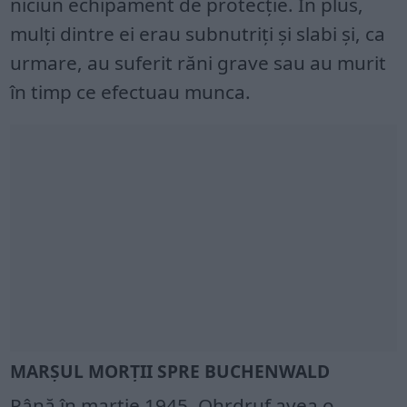
niciun echipament de protecție. În plus,
mulți dintre ei erau subnutriți și slabi și, ca
urmare, au suferit răni grave sau au murit
în timp ce efectuau munca.
MARȘUL MORȚII SPRE BUCHENWALD
Până în martie 1945, Ohrdruf avea o