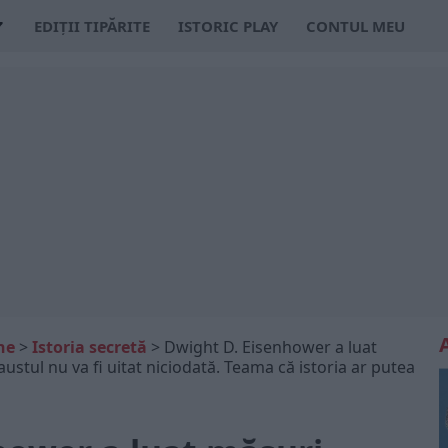
EDIȚII TIPĂRITE
ISTORIC PLAY
CONTUL MEU
ne
>
Istoria secretă
>
Dwight D. Eisenhower a luat
stul nu va fi uitat niciodată. Teama că istoria ar putea