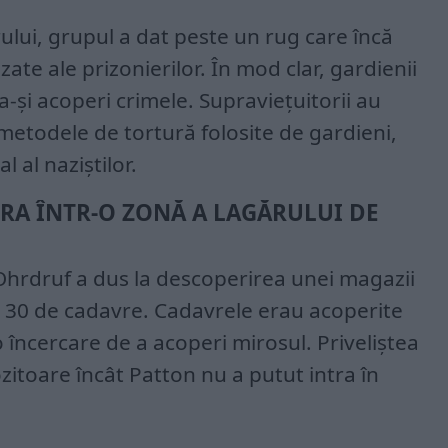
rului, grupul a dat peste un rug care încă
te ale prizonierilor. În mod clar, gardienii
a-și acoperi crimele. Supraviețuitorii au
todele de tortură folosite de gardieni,
 al naziștilor.
RA ÎNTR-O ZONĂ A LAGĂRULUI DE
Ohrdruf a dus la descoperirea unei magazii
 30 de cadavre. Cadavrele erau acoperite
 o încercare de a acoperi mirosul. Priveliștea
zitoare încât Patton nu a putut intra în