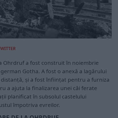
TWITTER
a Ohrdruf a fost construit în noiembrie
i german Gotha. A fost o anexă a lagărului
istanță, și a fost înființat pentru a furniza
 a ajuta la finalizarea unei căi ferate
i planificat în subsolul castelului
stul împotriva evreilor.
ARE DE LA OHRDRUF