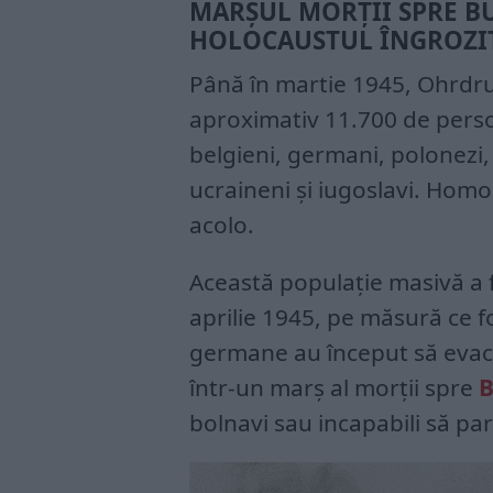
MARȘUL MORȚII SPRE B
HOLOCAUSTUL ÎNGROZI
Până în martie 1945, Ohrdru
aproximativ 11.700 de perso
belgieni, germani, polonezi, m
ucraineni și iugoslavi. Homo
acolo.
Această populație masivă a f
aprilie 1945, pe măsură ce f
germane au început să evacu
într-un marș al morții spre
B
bolnavi sau incapabili să part