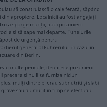
ebuiau să construiască o cale ferată, săpând
i din apropiere. Localnicii au fost angajați
tru a sparge munții, apoi prizonierii
rocile și să sape mai departe. Tunelurile
dăpost de urgență pentru
rtierul general al Führerului, în cazul în
acuare din Berlin.
au multe pericole, deoarece prizonierii
i precare și nu li se furniza niciun
lus, mulți dintre ei erau subnutriți și slabi
ni grave sau au murit în timp ce efectuau