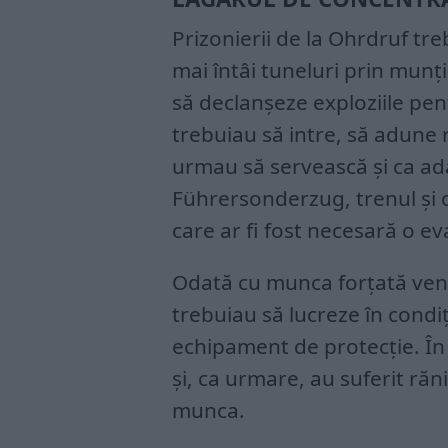
Prizonierii de la Ohrdruf tr
mai întâi tuneluri prin munți
să declanșeze exploziile pen
trebuiau să intre, să adune 
urmau să servească și ca a
Führersonderzug, trenul și ca
care ar fi fost necesară o ev
Odată cu munca forțată vene
trebuiau să lucreze în condiți
echipament de protecție. În p
și, ca urmare, au suferit ră
munca.