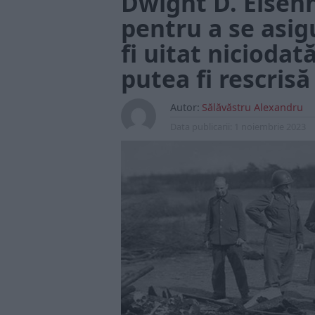
Dwight D. Eisen
pentru a se asig
fi uitat niciodat
putea fi rescris
Autor:
Sălăvăstru Alexandru
Data publicarii:
1 noiembrie 2023