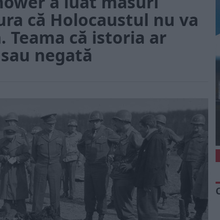
hower a luat măsuri
ura că Holocaustul nu va
ă. Teama că istoria ar
ă sau negată