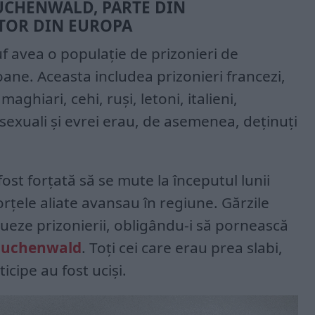
UCHENWALD, PARTE DIN
TOR DIN EUROPA
f avea o populație de prizonieri de
ane. Aceasta includea prizonieri francezi,
aghiari, cehi, ruși, letoni, italieni,
sexuali și evrei erau, de asemenea, deținuți
ost forțată să se mute la începutul lunii
orțele aliate avansau în regiune. Gărzile
eze prizonierii, obligându-i să pornească
uchenwald
. Toți cei care erau prea slabi,
icipe au fost uciși.