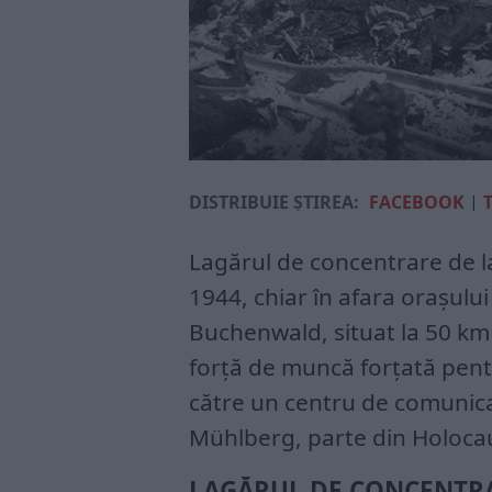
DISTRIBUIE ȘTIREA:
FACEBOOK
|
Lagărul de concentrare de l
1944, chiar în afara orașulu
Buchenwald, situat la 50 km d
forță de muncă forțată pentru
către un centru de comunicați
Mühlberg, parte din Holocau
LAGĂRUL DE CONCENTR