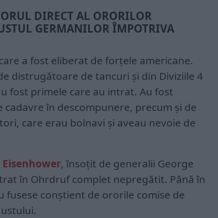
ORUL DIRECT AL ORORILOR
USTUL GERMANILOR ÎMPOTRIVA
care a fost eliberat de forțele americane.
de distrugătoare de tancuri și din Diviziile 4
au fost primele care au intrat. Au fost
 cadavre în descompunere, precum și de
itori, care erau bolnavi și aveau nevoie de
l
Eisenhower
, însoțit de generalii George
trat în Ohrdruf complet nepregătit. Până în
 fusese conștient de ororile comise de
ustului.