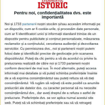
Pentru noi, confidențialitatea dvs. este
importantă
Noi și 1733
parteneri
i noștri stocăm și/sau accesăm informații pe
un dispozitiv, cum ar fi cookie-urile, și procesăm date personale,
„El era nazist din convingere şi era
cum ar fi identificatori unici și informații standard trimise de un
dispozitiv pentru publicitate și conținut personalizate, măsurarea
interesat să-şi câştige o reputaţie şi să
reclamelor și a conținutului, cercetarea audienței și dezvoltarea
dezvolte o relaţie apropiată cu liderii
serviciilor.
Cu permisiunea dvs., noi și partenerii noștri putem
folosi date și identificări precise de geolocație prin scanarea
partiduluui”, spune Rudiger Jungbluth,
dispozitivului. Puteți da clic pentru a vă da acordul cu privire la
autor al cărţii „Die Oetkers”– biografia
prelucrarea realizată de către noi și 1733 partenerii noștri
conform descrierii de mai sus. În mod alternativ, puteți accesa
familiei Oetker,.
informații mai detaliate și vă puteți schimba preferințele înainte
de a vă exprima consimțământul sau puteți refuza să vă dați
Compania a contribuit la maşinăria de
consimțământul.
Vă rugăm să rețineți că este posibil ca anumite
prelucrări ale datelor dvs. cu caracter personal să nu necesite
război a celui de-al Treilea Reich iniţiind
consimțământul dvs., dar aveți dreptul de a refuza o astfel de
parteneriate în domeniul alimentar cu SS şi
prelucrare. Preferințele dvs. se vor aplica numai acestui site
web. Puteți să vă schimbați preferințele sau să vă retrageți