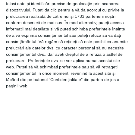
SEMNAREA ACTULUI JAPONEZ DE
folosi date și identificări precise de geolocație prin scanarea
dispozitivului. Puteți da clic pentru a vă da acordul cu privire la
CAPITULARE
prelucrarea realizată de către noi și 1733 partenerii noștri
Deși inițial fusese planificată pentru 31
conform descrierii de mai sus. În mod alternativ, puteți accesa
informații mai detaliate și vă puteți schimba preferințele înainte
august 1945, vremea nefavorabilă a împins
de a vă exprima consimțământul sau puteți refuza să vă dați
consimțământul.
Vă rugăm să rețineți că este posibil ca anumite
data semnării la 2 septembrie. În primele
prelucrări ale datelor dvs. cu caracter personal să nu necesite
ore ale acelei zile, reprezentanții aliaților,
consimțământul dvs., dar aveți dreptul de a refuza o astfel de
prelucrare. Preferințele dvs. se vor aplica numai acestui site
inclusiv amiralul de flotă Chester Nimitz,
web. Puteți să vă schimbați preferințele sau să vă retrageți
care a semnat în numele Statelor Unite, și
consimțământul în orice moment, revenind la acest site și
făcând clic pe butonul "Confidențialitate" din partea de jos a
generalul de armată Douglas MacArthur,
paginii web.
care a semnat în calitate de comandant
suprem al Puterilor Aliate.
Printre ceilalți care au fost prezenți la
bordul USS Missouri se numărau