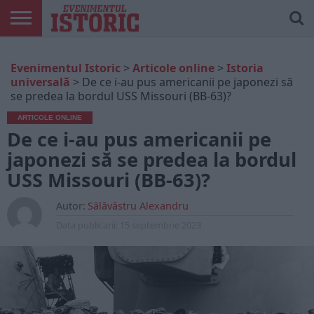
ARTICOLE
ONLINE
EDIȚII
ISTORIC
CONTUL
Evenimentul Istoric
>
Articole online
>
Istoria
TIPĂRITE
PLAY
MEU
universală
>
De ce i-au pus americanii pe japonezi să
se predea la bordul USS Missouri (BB-63)?
ARTICOLE ONLINE
De ce i-au pus americanii pe
japonezi să se predea la bordul
USS Missouri (BB-63)?
Autor:
Sălăvăstru Alexandru
Data publicarii:
15 septembrie 2023