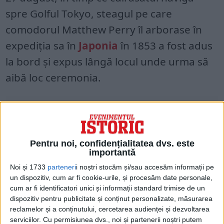
spre Golful Tokyo, steagul pe care
comodorul Matthew Perry îl arborase în
expediția sa în
Japonia
în 1853 a fost adus
la bord și expus lângă locul unde urma să
aibă loc ceremonia.
Pentru noi, confidențialitatea dvs. este
importantă
Noi și 1733
parteneri
i noștri stocăm și/sau accesăm informații pe
un dispozitiv, cum ar fi cookie-urile, și procesăm date personale,
cum ar fi identificatori unici și informații standard trimise de un
dispozitiv pentru publicitate și conținut personalizate, măsurarea
reclamelor și a conținutului, cercetarea audienței și dezvoltarea
serviciilor.
Cu permisiunea dvs., noi și partenerii noștri putem