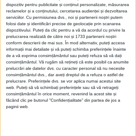
dispozitiv pentru publicitate și conținut personalizate, măsurarea
Atlanticul și a ajuns în America de Sud,
reclamelor și a conținutului, cercetarea audienței și dezvoltarea
găsirea pasajului s-a dovedit a fi mult mai
serviciilor.
Cu permisiunea dvs., noi și partenerii noștri putem
folosi date și identificări precise de geolocație prin scanarea
dificilă decât se așteptase. Una dintre
dispozitivului. Puteți da clic pentru a vă da acordul cu privire la
navele sale, Santiago, a naufragiat într-o
prelucrarea realizată de către noi și 1733 partenerii noștri
conform descrierii de mai sus. În mod alternativ, puteți accesa
furtună în timpul căutării și a trebuit să fie
informații mai detaliate și vă puteți schimba preferințele înainte
abandonată.
de a vă exprima consimțământul sau puteți refuza să vă dați
consimțământul.
Vă rugăm să rețineți că este posibil ca anumite
MAGELLAN A TREBUIT SĂ ÎNVINGĂ O
prelucrări ale datelor dvs. cu caracter personal să nu necesite
consimțământul dvs., dar aveți dreptul de a refuza o astfel de
REVOLTĂ A UNORA DINTRE MEMBRII
prelucrare. Preferințele dvs. se vor aplica numai acestui site
ECHIPAJULUI SĂU
web. Puteți să vă schimbați preferințele sau să vă retrageți
consimțământul în orice moment, revenind la acest site și
„Cel mai mare pericol pe care l-a întâlnit
făcând clic pe butonul "Confidențialitate" din partea de jos a
ca navigator nu au fost amenințările
paginii web.
fizice, furtunile sau pericolele naturale
ale navigării pe un ocean vast”, explică
Bergreen. „A fost grupul adesea rebel pe