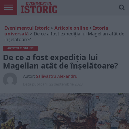
ARTICOLE
ONLINE
EDIȚII
ISTORIC
CONTUL
Evenimentul Istoric
>
Articole online
>
Istoria
TIPĂRITE
PLAY
MEU
universală
>
De ce a fost expediția lui Magellan atât de
înșelătoare?
ARTICOLE ONLINE
De ce a fost expediția lui
Magellan atât de înșelătoare?
Autor:
Sălăvăstru Alexandru
Data publicarii:
22 septembrie 2023