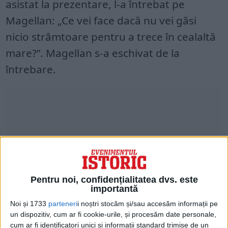
asistat la prezentare, l-a întrebat pe
Magellan: „Ce vei face dacă nu vei găsi
nicio strâmtoare pentru a trece în cealaltă
mare?”. Magellan s-a eschivat de la
întrebare.
Pentru noi, confidențialitatea dvs. este
importantă
Noi și 1733
parteneri
i noștri stocăm și/sau accesăm informații pe
un dispozitiv, cum ar fi cookie-urile, și procesăm date personale,
Când Magellan a traversat în cele din urmă
cum ar fi identificatori unici și informații standard trimise de un