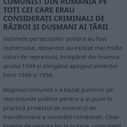
COMUNIST DIN ROMÂNIA PE
TOȚI CEI CARE ERAU
CONSIDERAȚI CRIMINALI DE
RĂZBOI ȘI DUȘMANI AI ȚĂRII
Victimele persecuțiilor politice au fost
numeroase, deoarece au existat mai multe
valuri de represiuni, începând din toamna
anului 1944 și atingând apogeul violenței
între 1948 și 1958.
Regimul comunist s-a bazat puternic pe
represiunile politice pentru a-și pune în
practică proiectul de control și de
transformare a societății românești. Chiar
înainte de venirea lor la putere, comuniștii