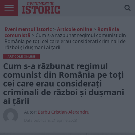
ARTICOLE
ONLINE
EDIȚII
ISTORIC
CONTUL
Evenimentul Istoric
>
Articole online
>
România
TIPĂRITE
PLAY
MEU
comunistă
>
Cum s-a răzbunat regimul comunist din
România pe toți cei care erau considerați criminali de
război și dușmani ai țării
ARTICOLE ONLINE
Cum s-a răzbunat regimul
comunist din România pe toți
cei care erau considerați
criminali de război și dușmani
ai țării
Autor:
Barbu Cristian-Alexandru
Data publicarii:
21 aprilie 2023