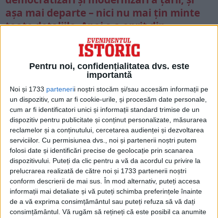
așa mai departe – nici nu mai țin minte
toate detaliile. Apoi s-a oprit din
explicația sa alambicată și mi-a întins o
bucată de hârtie. Am luat-o și am răsfoit-
o. Când am înțeles în sfârșit despre ce era
Pentru noi, confidențialitatea dvs. este
importantă
vorba, am protestat, mai ales că mi se
cerea să mă conformez imediat. I-am
Noi și 1733
parteneri
i noștri stocăm și/sau accesăm informații pe
un dispozitiv, cum ar fi cookie-urile, și procesăm date personale,
spus lui Groza și însoțitorului său că nu
cum ar fi identificatori unici și informații standard trimise de un
pot da un răspuns pe loc și că întregul
dispozitiv pentru publicitate și conținut personalizate, măsurarea
popor român ar trebui să fie consultat
reclamelor și a conținutului, cercetarea audienței și dezvoltarea
serviciilor.
Cu permisiunea dvs., noi și partenerii noștri putem
într-o chestiune atât de importantă
folosi date și identificări precise de geolocație prin scanarea
precum abdicarea regelui, deoarece
dispozitivului. Puteți da clic pentru a vă da acordul cu privire la
numai poporul poate decide dacă
prelucrarea realizată de către noi și 1733 partenerii noștri
Constituția trebuie modificată sau nu. Mi
conform descrierii de mai sus. În mod alternativ, puteți accesa
informații mai detaliate și vă puteți schimba preferințele înainte
s-a replicat că nu este momentul pentru
de a vă exprima consimțământul sau puteți refuza să vă dați
subtilități. „Poporul s-a obișnuit să vă
consimțământul.
Vă rugăm să rețineți că este posibil ca anumite