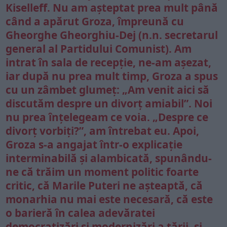
Kiselleff. Nu am așteptat prea mult până
când a apărut Groza, împreună cu
Gheorghe Gheorghiu-Dej (n.n. secretarul
general al Partidului Comunist). Am
intrat în sala de recepție, ne-am așezat,
iar după nu prea mult timp, Groza a spus
cu un zâmbet glumeț: „Am venit aici să
discutăm despre un divorț amiabil”. Noi
nu prea înțelegeam ce voia. „Despre ce
divorț vorbiți?”, am întrebat eu. Apoi,
Groza s-a angajat într-o explicație
interminabilă și alambicată, spunându-
ne că trăim un moment politic foarte
critic, că Marile Puteri ne așteaptă, că
monarhia nu mai este necesară, că este
o barieră în calea adevăratei
democratizări și modernizări a țării, și