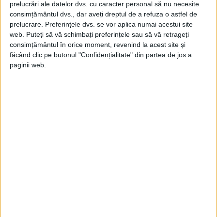
iubească. Acum, trebuie să învețe cum să
prelucrări ale datelor dvs. cu caracter personal să nu necesite
consimțământul dvs., dar aveți dreptul de a refuza o astfel de
ne iubească pe noi”. Le-am cerut să-mi
prelucrare. Preferințele dvs. se vor aplica numai acestui site
dea documentul, ca să-l pot citi într-un
web. Puteți să vă schimbați preferințele sau să vă retrageți
loc liniștit, și m-am retras în biroul meu.”
consimțământul în orice moment, revenind la acest site și
făcând clic pe butonul "Confidențialitate" din partea de jos a
paginii web.
În momentul discuțiilor cu regele Mihai,
Groza avea un pistol în vestă: