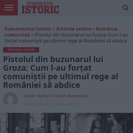
ARTICOLE
ONLINE
EDIȚII
ISTORIC
CONTUL
Evenimentul Istoric
>
Articole online
>
România
TIPĂRITE
PLAY
MEU
comunistă
>
Pistolul din buzunarul lui Groza: Cum l-au
forțat comuniștii pe ultimul rege al României să abdice
ARTICOLE ONLINE
Pistolul din buzunarul lui
Groza: Cum l-au forțat
comuniștii pe ultimul rege al
României să abdice
Autor:
Barbu Cristian-Alexandru
Data publicarii:
18 aprilie 2023