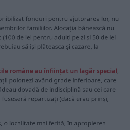
nibilizat fonduri pentru ajutorarea lor, nu
membrilor familiilor. Alocația bănească nu
 (100 de lei pentru adulți pe zi și 50 de lei
ebuiau să își plăteasca și cazare, la
ile române au înființat un lagăr special
,
ații polonezi având grade inferioare, care
deau dovadă de indisciplină sau cei care
e fuseseră repartizați (dacă erau prinși,
, o localitate mai ferită, în apropierea