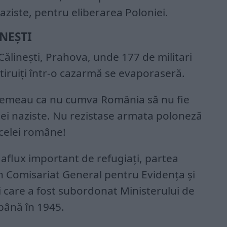
ziste, pentru eliberarea Poloniei.
NEȘTI
Călinești, Prahova, unde 177 de militari
tiruiți într-o cazarmă se evaporaseră.
temeau ca nu cumva România să nu fie
ei naziste. Nu rezistase armata poloneză
celei române!
 aflux important de refugiați, partea
 Comisariat General pentru Evidența și
i care a fost subordonat Ministerului de
 până în 1945.