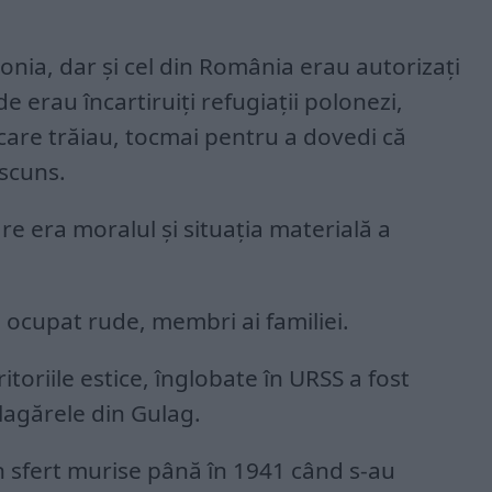
onia, dar și cel din România erau autorizați
nde erau încartiruiți refugiații polonezi,
 care trăiau, tocmai pentru a dovedi că
scuns.
re era moralul și situația materială a
ul ocupat rude, membri ai familiei.
itoriile estice, înglobate în URSS a fost
 lagărele din Gulag.
 sfert murise până în 1941 când s-au