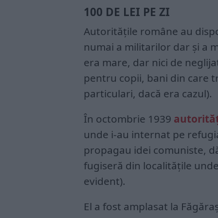
100 DE LEI PE ZI
Autoritățile române au dispo
numai a militarilor dar și a 
era mare, dar nici de neglijat
pentru copii, bani din care tr
particulari, dacă era cazul).
În octombrie 1939
autorităț
unde i-au internat pe refugi
propagau idei comuniste, dă
fugiseră din localitățile und
evident).
El a fost amplasat la Făgăraș