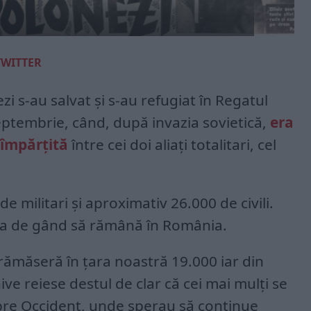
TWITTER
i s-au salvat și s-au refugiat în Regatul
ptembrie, când, după invazia sovietică,
era
 împărțită
între cei doi aliați totalitari, cel
 militari și aproximativ 26.000 de civili.
ea de gând să rămână în România.
 rămăseră în țara noastră 19.000 iar din
ve reiese destul de clar că cei mai mulți se
pre Occident, unde sperau să continue