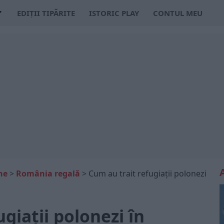
EDIȚII TIPĂRITE
ISTORIC PLAY
CONTUL MEU
ne
>
România regală
>
Cum au trait refugiații polonezi
giații polonezi în