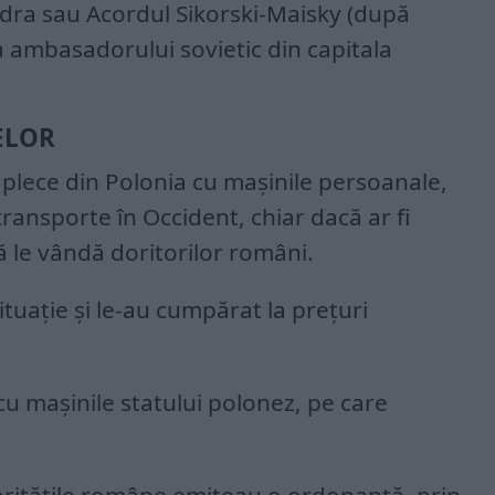
dra sau Acordul Sikorski-Maisky (după
a ambasadorului sovietic din capitala
ELOR
să plece din Polonia cu mașinile persoanale,
ransporte în Occident, chiar dacă ar fi
ă le vândă doritorilor români.
ituație și le-au cumpărat la prețuri
cu mașinile statului polonez, pe care