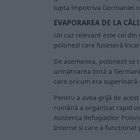
lupta împotriva Germaniei na
EVAPORAREA DE LA CĂLI
Un caz relevant este cel din 
polonezi care fuseseră încar
De asemenea, polonezii se 
următoarea țintă a Germani
care oricum era superioară 
Pentru a avea grijă de acest
română a organizat rapid un
Asistența Refugiaților Polon
Interne și care a funcționat