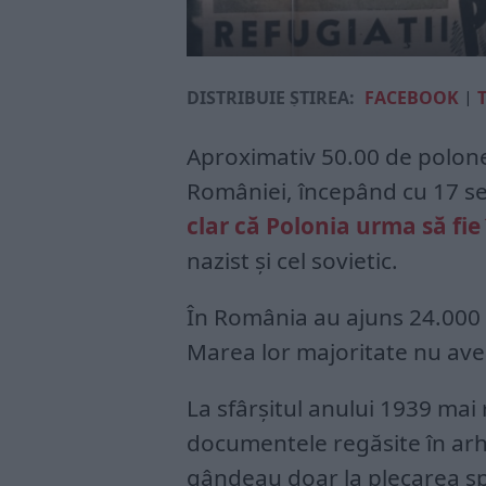
DISTRIBUIE ȘTIREA:
FACEBOOK
|
Aproximativ 50.00 de polonez
României, începând cu 17 se
clar că Polonia urma să fie
nazist și cel sovietic.
În România au ajuns 24.000 de
Marea lor majoritate nu av
La sfârșitul anului 1939 mai
documentele regăsite în arhi
gândeau doar la plecarea s