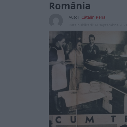
România
Autor:
Cătălin Pena
Data publicarii:
14 septembrie 202