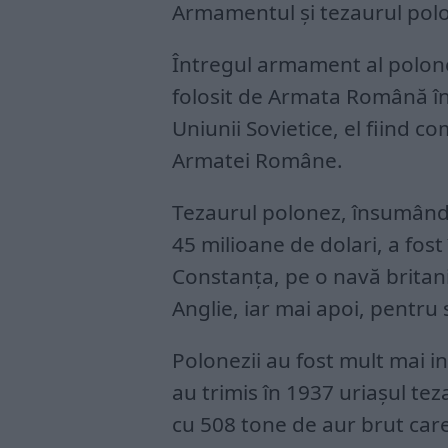
Armamentul și tezaurul pol
Întregul armament al polonez
folosit de Armata Română în
Uniunii Sovietice, el fiind c
Armatei Române.
Tezaurul polonez, însumând
45 milioane de dolari, a fos
Constanța, pe o navă britani
Anglie, iar mai apoi, pentr
Polonezii au fost mult mai in
au trimis în 1937 uriașul tez
cu 508 tone de aur brut care 