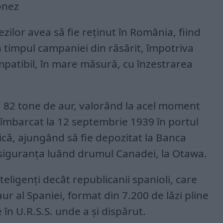
onez
ilor avea să fie reținut în România, fiind
 timpul campaniei din răsărit, împotriva
ompatibil, în mare măsură, cu înzestrarea
 82 tone de aur, valorând la acel moment
t îmbarcat la 12 septembrie 1939 în portul
că, ajungând să fie depozitat la Banca
u siguranța luând drumul Canadei, la Otawa.
teligenți decât republicanii spanioli, care
aur al Spaniei, format din 7.200 de lăzi pline
în U.R.S.S. unde a și dispărut.