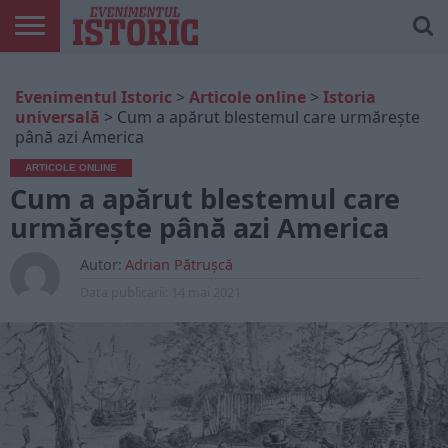
ARTICOLE
ONLINE
EDIȚII
ISTORIC
CONTUL
Evenimentul Istoric
>
Articole online
>
Istoria
TIPĂRITE
PLAY
MEU
universală
>
Cum a apărut blestemul care urmărește
până azi America
ARTICOLE ONLINE
Cum a apărut blestemul care
urmărește până azi America
Autor:
Adrian Pătrușcă
Data publicarii:
14 mai 2021