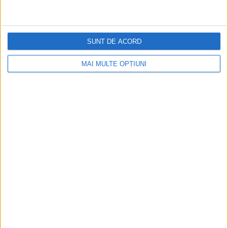
Figuri istorice celebre în sloturile online:
De la Cleopatra până la Iulius Cezar și
Napoleon Bonaparte
SUNT DE ACORD
Aprilie 2026
MAI MULTE OPȚIUNI