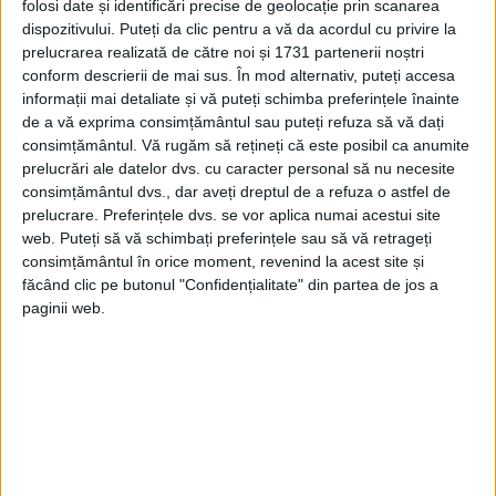
folosi date și identificări precise de geolocație prin scanarea
dispozitivului. Puteți da clic pentru a vă da acordul cu privire la
prelucrarea realizată de către noi și 1731 partenerii noștri
conform descrierii de mai sus. În mod alternativ, puteți accesa
informații mai detaliate și vă puteți schimba preferințele înainte
de a vă exprima consimțământul sau puteți refuza să vă dați
consimțământul.
Vă rugăm să rețineți că este posibil ca anumite
prelucrări ale datelor dvs. cu caracter personal să nu necesite
consimțământul dvs., dar aveți dreptul de a refuza o astfel de
prelucrare. Preferințele dvs. se vor aplica numai acestui site
web. Puteți să vă schimbați preferințele sau să vă retrageți
consimțământul în orice moment, revenind la acest site și
făcând clic pe butonul "Confidențialitate" din partea de jos a
Apoi coloniștii încep să cultive tutun, ceea
paginii web.
ce a însemnat începutul prosperității.
Pe 30 iulie 1619 are loc în biserica din
Jamestown prima adunare a coloniei. Pe
lângă guvernator și cei șase consilieri ai
săi, mai participă 22 de burghezi care îi