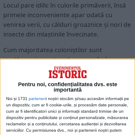
Locul pare idilic în culorile primăverii, însă
primele inconveniente apar odată cu
venirea verii, cu călduri groaznice și nori de
insecte din mlaștinile învecinate.
Cum majoritatea coloniștilor sunt
gentlemani, acestora le repugnă să
defrișeze și să lucreze pământul cu mâinile
lor.
Pentru noi, confidențialitatea dvs. este
importantă
Lipsurile, bolile și atacurile indienilor
Noi și 1731
parteneri
i noștri stocăm și/sau accesăm informații pe
amenință viitorul coloniei. Aceasta
un dispozitiv, cum ar fi cookie-urile, și procesăm date personale,
cum ar fi identificatori unici și informații standard trimise de un
reușește totuși să supraviețuiască grație
dispozitiv pentru publicitate și conținut personalizate, măsurarea
energiei căpitanului Smith.
reclamelor și a conținutului, cercetarea audienței și dezvoltarea
serviciilor.
Cu permisiunea dvs., noi și partenerii noștri putem