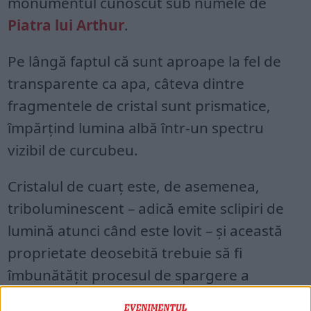
monumentul cunoscut sub numele de
Piatra lui Arthur
.
Pe lângă faptul că sunt aproape la fel de
transparente ca apa, câteva dintre
fragmentele de cristal sunt prismatice,
împărțind lumina albă într-un spectru
vizibil de curcubeu.
Cristalul de cuarț este, de asemenea,
triboluminescent – adică emite sclipiri de
lumină atunci când este lovit – și această
proprietate deosebită trebuie să fi
îmbunătățit procesul de spargere a
cristalelor în fragmente mai mici, a declarat