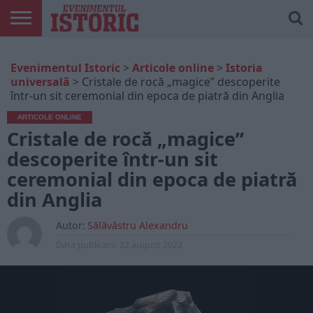
ARTICOLE
ONLINE
EDIȚII
ISTORIC
CONTUL
Evenimentul Istoric
>
Articole online
>
Istoria
TIPĂRITE
PLAY
MEU
universală
>
Cristale de rocă „magice” descoperite
într-un sit ceremonial din epoca de piatră din Anglia
ARTICOLE ONLINE
Cristale de rocă „magice”
descoperite într-un sit
ceremonial din epoca de piatră
din Anglia
Autor:
Sălăvăstru Alexandru
Data publicarii:
22 august 2022