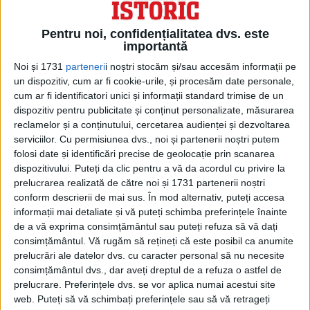
Overton.
Pentru noi, confidențialitatea dvs. este
importantă
Noi și 1731
parteneri
i noștri stocăm și/sau accesăm informații pe
un dispozitiv, cum ar fi cookie-urile, și procesăm date personale,
cum ar fi identificatori unici și informații standard trimise de un
dispozitiv pentru publicitate și conținut personalizate, măsurarea
reclamelor și a conținutului, cercetarea audienței și dezvoltarea
serviciilor.
Cu permisiunea dvs., noi și partenerii noștri putem
folosi date și identificări precise de geolocație prin scanarea
dispozitivului. Puteți da clic pentru a vă da acordul cu privire la
prelucrarea realizată de către noi și 1731 partenerii noștri
conform descrierii de mai sus. În mod alternativ, puteți accesa
„Dacă lovești două dintre aceste cristale
informații mai detaliate și vă puteți schimba preferințele înainte
de a vă exprima consimțământul sau puteți refuza să vă dați
împreună, ele emit mici flash-uri de
consimțământul.
Vă rugăm să rețineți că este posibil ca anumite
lumină albăstruie, ceea ce este cu
prelucrări ale datelor dvs. cu caracter personal să nu necesite
adevărat fascinant”, a explicat Overton.
consimțământul dvs., dar aveți dreptul de a refuza o astfel de
prelucrare. Preferințele dvs. se vor aplica numai acestui site
„Trebuie să fi fost o experiență
web. Puteți să vă schimbați preferințele sau să vă retrageți
captivantă – materialul este destul de rar