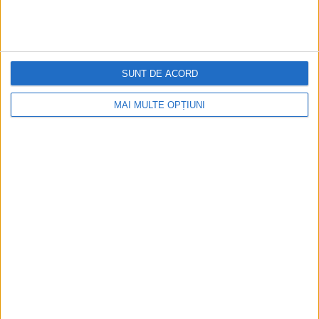
RECOMANDARI PENTRU TINE
Istoria sloturilor: de la primele aparate
la sloturile online
SUNT DE ACORD
MAI MULTE OPȚIUNI
Istoria dezvoltării cazinourilor în
România: de la saloane sociale, la era
digitală
Figuri istorice celebre în sloturile online:
De la Cleopatra până la Iulius Cezar și
Napoleon Bonaparte
Aprilie 2026