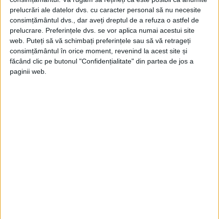
prelucrări ale datelor dvs. cu caracter personal să nu necesite
consimțământul dvs., dar aveți dreptul de a refuza o astfel de
prelucrare. Preferințele dvs. se vor aplica numai acestui site
web. Puteți să vă schimbați preferințele sau să vă retrageți
consimțământul în orice moment, revenind la acest site și
făcând clic pe butonul "Confidențialitate" din partea de jos a
paginii web.
După moartea papei, în 1667, craniul
sculptat de Bernini a intrat în colecția
familiei Chigi, căreia îi aparținea Alexandrul
al VII-lea.