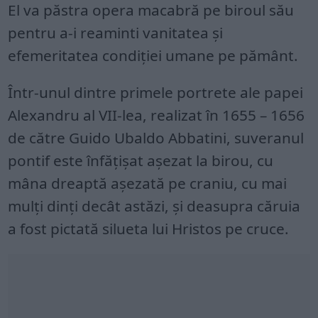
El va păstra opera macabră pe biroul său
pentru a-i reaminti vanitatea și
efemeritatea condiției umane pe pământ.
Într-unul dintre primele portrete ale papei
Alexandru al VII-lea, realizat în 1655 – 1656
de către Guido Ubaldo Abbatini, suveranul
pontif este înfățișat așezat la birou, cu
mâna dreaptă așezată pe craniu, cu mai
mulți dinți decât astăzi, și deasupra căruia
a fost pictată silueta lui Hristos pe cruce.