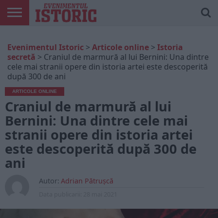
ARTICOLE
ONLINE
EDIȚII
ISTORIC
CONTUL
Evenimentul Istoric
>
Articole online
>
Istoria
TIPĂRITE
PLAY
MEU
secretă
>
Craniul de marmură al lui Bernini: Una dintre
cele mai stranii opere din istoria artei este descoperită
după 300 de ani
ARTICOLE ONLINE
Craniul de marmură al lui
Bernini: Una dintre cele mai
stranii opere din istoria artei
este descoperită după 300 de
ani
Autor:
Adrian Pătrușcă
Data publicarii:
28 mai 2021