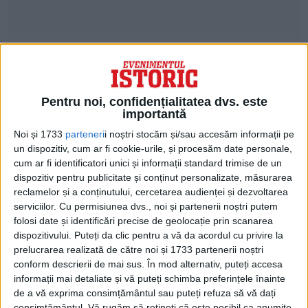
Pentru noi, confidențialitatea dvs. este
importantă
Noi și 1733
parteneri
i noștri stocăm și/sau accesăm informații pe
un dispozitiv, cum ar fi cookie-urile, și procesăm date personale,
cum ar fi identificatori unici și informații standard trimise de un
dispozitiv pentru publicitate și conținut personalizate, măsurarea
reclamelor și a conținutului, cercetarea audienței și dezvoltarea
serviciilor.
Cu permisiunea dvs., noi și partenerii noștri putem
folosi date și identificări precise de geolocație prin scanarea
dispozitivului. Puteți da clic pentru a vă da acordul cu privire la
prelucrarea realizată de către noi și 1733 partenerii noștri
conform descrierii de mai sus. În mod alternativ, puteți accesa
informații mai detaliate și vă puteți schimba preferințele înainte
de a vă exprima consimțământul sau puteți refuza să vă dați
consimțământul.
Vă rugăm să rețineți că este posibil ca anumite