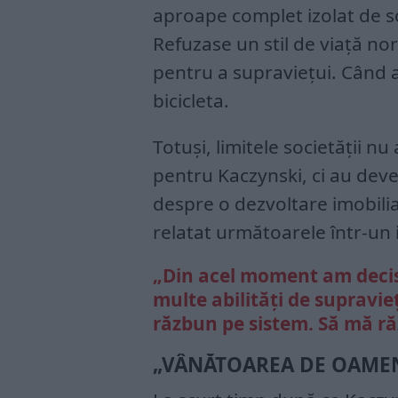
aproape complet izolat de so
Refuzase un stil de viață n
pentru a supraviețui. Când 
bicicleta.
Totuși, limitele societății n
pentru Kaczynski, ci au deve
despre o dezvoltare imobilia
relatat următoarele într-un 
„Din acel moment am decis 
multe abilități de supravieț
răzbun pe sistem. Să mă r
„VÂNĂTOAREA DE OAME