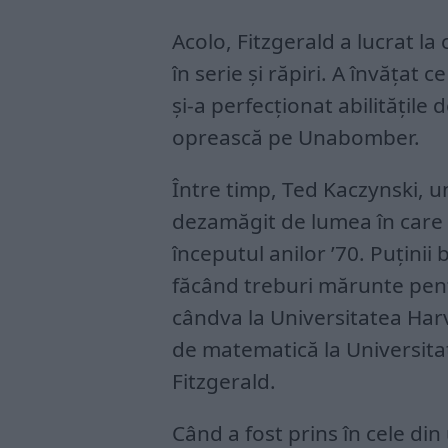
Acolo, Fitzgerald a lucrat la 
în serie și răpiri. A învățat 
și-a perfecționat abilitățile 
oprească pe Unabomber.
Între timp, Ted Kaczynski, u
dezamăgit de lumea în care t
începutul anilor ’70. Puținii 
făcând treburi mărunte pent
cândva la Universitatea Har
de matematică la Universitat
Fitzgerald.
Când a fost prins în cele din 