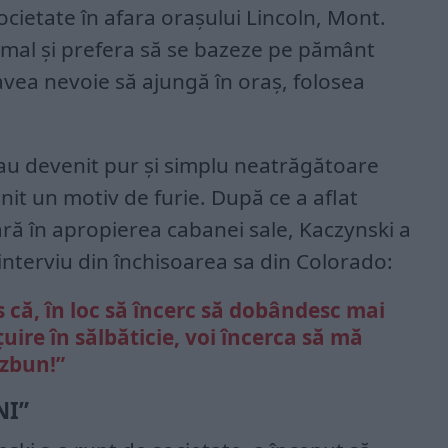
cietate în afara orașului Lincoln, Mont.
ormal și prefera să se bazeze pe pământ
avea nevoie să ajungă în oraș, folosea
u au devenit pur și simplu neatrăgătoare
nit un motiv de furie. După ce a aflat
ră în apropierea cabanei sale, Kaczynski a
interviu din închisoarea sa din Colorado:
că, în loc să încerc să dobândesc mai
uire în sălbăticie, voi încerca să mă
ăzbun!”
NI”