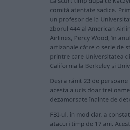
La scurt timp după ce Kaczyn
comită atentate sadice. Pri
un profesor de la Universita
zborul 444 al American Airli
Airlines, Percy Wood, în anu
artizanale către o serie de st
printre care Universitatea d
California la Berkeley și Uni
Deși a rănit 23 de persoane ș
acesta a ucis doar trei oam
dezamorsate înainte de det
FBI-ul, în mod clar, a const
atacuri timp de 17 ani. Acest