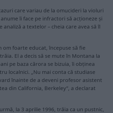
cazuri care variau de la omucideri la violuri
ce anume îi face pe infractori să acționeze și
de analiză a textelor – cheia care avea să îl
n om foarte educat, începuse să fie
răia. El a decis să se mute în Montana la
bani pe baza cărora se bizuia, îi obținea
ru localnici. „Nu mai conta că studiase
vard înainte de a deveni profesor asistent
ea din California, Berkeley”, a declarat
urmă, la 3 aprilie 1996, trăia ca un pustnic,