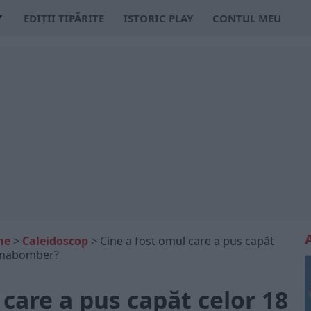
EDIȚII TIPĂRITE
ISTORIC PLAY
CONTUL MEU
ne
>
Caleidoscop
>
Cine a fost omul care a pus capăt
i Unabomber?
 care a pus capăt celor 18