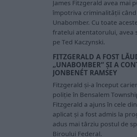
James Fitzgerald avea mai p
împotriva criminalității cân
Unabomber. Cu toate acestea
fratelui atentatorului, avea 
pe Ted Kaczynski.
FITZGERALD A FOST LĂU
„UNABOMBER” ȘI A CON
JONBENÉT RAMSEY
Fitzgerald și-a început carie
poliție în Bensalem Townshi
Fitzgerald a ajuns în cele di
aplicat și a fost admis la p
adus mai târziu postul de spe
Biroului Federal.