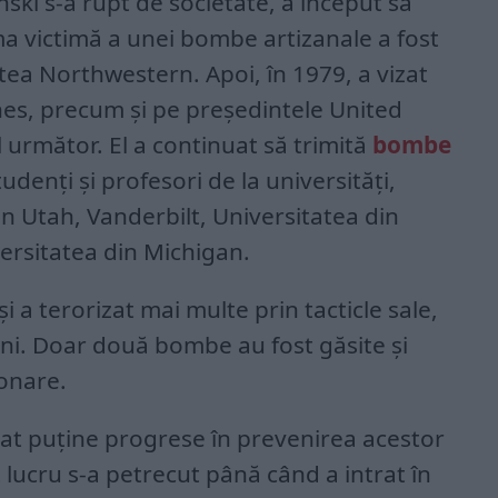
ski s-a rupt de societate, a început să
ma victimă a unei bombe artizanale a fost
tea Northwestern. Apoi, în 1979, a vizat
nes, precum și pe președintele United
l următor. El a continuat să trimită
bombe
udenți și profesori de la universități,
in Utah, Vanderbilt, Universitatea din
versitatea din Michigan.
i a terorizat mai multe prin tacticle sale,
eni. Doar două bombe au fost găsite și
onare.
atat puține progrese în prevenirea acestor
 lucru s-a petrecut până când a intrat în