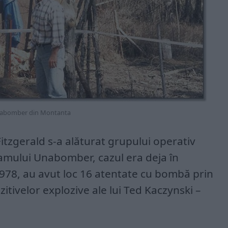
Unabomber din Montanta
tzgerald s-a alăturat grupului operativ
famului Unabomber, cazul era deja în
1978, au avut loc 16 atentate cu bombă prin
itivelor explozive ale lui Ted Kaczynski –