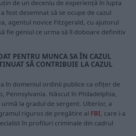
uțin de un deceniu de experiență în lupta
d a fost desemnat să se ocupe de cazul
, agentul novice Fitzgerald, cu ajutorul
să fie geniul ce urma să îl doboare definitiv
DAT PENTRU MUNCA SA ÎN CAZUL
TINUAT SĂ CONTRIBUIE LA CAZUL
ra în domeniul ordinii publice ca ofițer de
p, Pennsylvania. Născut în Philadelphia,
n urmă la gradul de sergent. Ulterior, a
rogramul riguros de pregătire al
FBI
, care i-a
cialist în profiluri criminale din cadrul