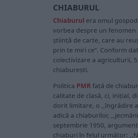
CHIABURUL
Chiaburul
era omul gospodar
vorbea despre un fenomen soc
știință de carte, care au reu
prin te miri ce”. Conform dat
colectivizare a agriculturii,
chiaburești.
Politica
PMR
față de chiaburi
calitate de clasă, ci, inițial,
dorit limitare, o ,,îngrădire 
adică a chiaburilor, ,,jecmăn
septembrie 1950, argumenta 
chiaburi în felul următor: ,