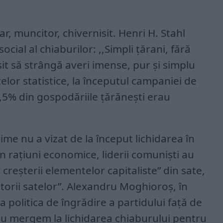
, muncitor, chivernisit. Henri H. Stahl
ial al chiaburilor: ,,Simpli țărani, fără
șit să strângă averi imense, pur și simplu
elor statistice, la începutul campaniei de
 5,5% din gospodăriile țărănești erau
me nu a vizat de la început lichidarea în
 din rațiuni economice, liderii comuniști au
a creșterii elementelor capitaliste” din sate,
itorii satelor”. Alexandru Moghioroș, în
politica de îngrădire a partidului față de
,Nu mergem la lichidarea chiaburului pentru