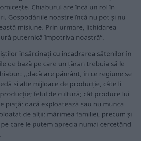
omicește. Chiaburul are încă un rol în
ri. Gospodăriile noastre încă nu pot și nu
eastă misiune. Prin urmare, lichidarea
tură puternică împotriva noastră”.
iștilor însărcinați cu încadrarea sătenilor în
riile de bază pe care un țăran trebuia să le
chiabur: ,,dacă are pământ, în ce regiune se
dă și alte mijloace de producție, câte li
producție; felul de cultură; cât produce lui
pe piață; dacă exploatează sau nu munca
ploatat de alții; mărimea familiei, precum și
le pe care le putem aprecia numai cercetând
.