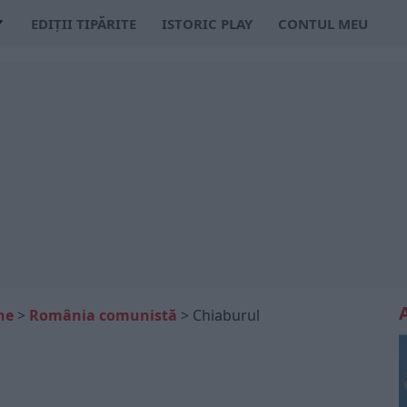
EDIȚII TIPĂRITE
ISTORIC PLAY
CONTUL MEU
ne
>
România comunistă
>
Chiaburul