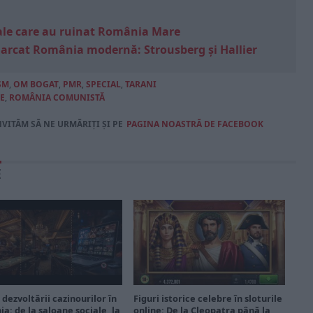
e sale care au ruinat România Mare
marcat România modernă: Strousberg și Hallier
SM
,
OM BOGAT
,
PMR
,
SPECIAL
,
TARANI
E
,
ROMÂNIA COMUNISTĂ
NVITĂM SĂ NE URMĂRIȚI ȘI PE
PAGINA NOASTRĂ DE FACEBOOK
E
 dezvoltării cazinourilor în
Figuri istorice celebre în sloturile
a: de la saloane sociale, la
online: De la Cleopatra până la