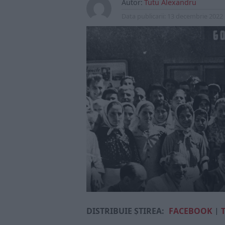
Autor:
Tutu Alexandru
Data publicarii:
13 decembrie 2022
DISTRIBUIE ȘTIREA:
FACEBOOK
|