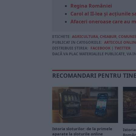
Regina României
Carol al II-lea și acțiunil
Afaceri oneroase care au 
ETICHETE:
AGRICULTURA
,
CHIABUR
,
COMUNI
PUBLICAT IN CATEGORIILE:
ARTICOLE ONLIN
DISTRIBUIE ȘTIREA:
FACEBOOK
|
TWITTER
DACĂ VA PLAC MATERIALELE PUBLICATE, VA I
RECOMANDARI PENTRU TIN
Istoria sloturilor: de la primele
Istoria
aparate la sloturile online
Români