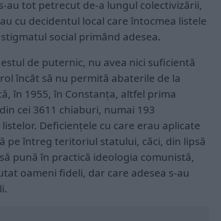
s-au tot petrecut de-a lungul colectivizării,
eau cu decidentul local care întocmea listele
a stigmatul social primând adesea.
estul de puternic, nu avea nici suficientă
trol încât să nu permită abaterile de la
că, în 1955, în Constanța, altfel prima
, din cei 3611 chiaburi, numai 193
istelor. Deficiențele cu care erau aplicate
să pe întreg teritoriul statului, căci, din lipsă
ă pună în practică ideologia comunistă,
utat oameni fideli, dar care adesea s-au
i.