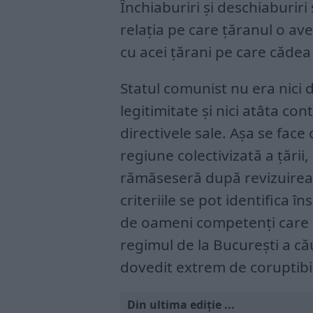
Închiaburiri și deschiaburiri 
relația pe care țăranul o av
cu acei țărani pe care căde
Statul comunist nu era nici d
legitimitate și nici atâta con
directivele sale. Așa se face 
regiune colectivizată a țării
rămăseseră după revizuirea l
criteriile se pot identifica în
de oameni competenți care s
regimul de la București a că
dovedit extrem de coruptibil
Din ultima ediție ...