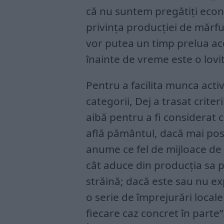
că nu suntem pregătiți econ
privința producției de mărfu
vor putea un timp prelua ac
înainte de vreme este o lovi
Pentru a facilita munca activ
categorii, Dej a trasat crite
aibă pentru a fi considerat 
află pământul, dacă mai pose
anume ce fel de mijloace de 
cât aduce din producția sa 
străină; dacă este sau nu ex
o serie de împrejurări loca
fiecare caz concret în parte”