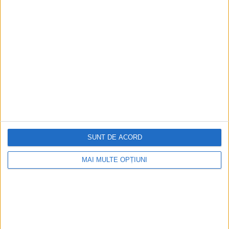
Figuri istorice celebre în sloturile online:
De la Cleopatra până la Iulius Cezar și
Napoleon Bonaparte
Aprilie 2026
SUNT DE ACORD
MAI MULTE OPȚIUNI