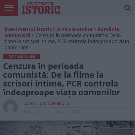
ARTICOLE
ONLINE
EDIȚII
ISTORIC
CONTUL
Evenimentul Istoric
>
Articole online
>
România
TIPĂRITE
PLAY
MEU
comunistă
>
Cenzura în perioada comunistă: De la
filme la scrisori intime, PCR controla îndeaproape viața
oamenilor
ARTICOLE ONLINE
Cenzura în perioada
comunistă: De la filme la
scrisori intime, PCR controla
îndeaproape viața oamenilor
Autor:
Tutu Alexandru
Data publicarii:
4 februarie 2023