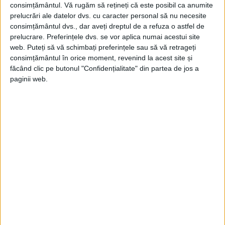
asemenea, PCR a folosit cenzura pentru a
consimțământul.
Vă rugăm să rețineți că este posibil ca anumite
prelucrări ale datelor dvs. cu caracter personal să nu necesite
rescrie istoria, creând o narațiune falsă a
consimțământul dvs., dar aveți dreptul de a refuza o astfel de
trecutului României pentru a-și justifica
prelucrare. Preferințele dvs. se vor aplica numai acestui site
web. Puteți să vă schimbați preferințele sau să vă retrageți
controlul asupra puterii.
consimțământul în orice moment, revenind la acest site și
făcând clic pe butonul "Confidențialitate" din partea de jos a
paginii web.
În ciuda eforturilor PCR de a controla fluxul
de informații în România, au existat totuși