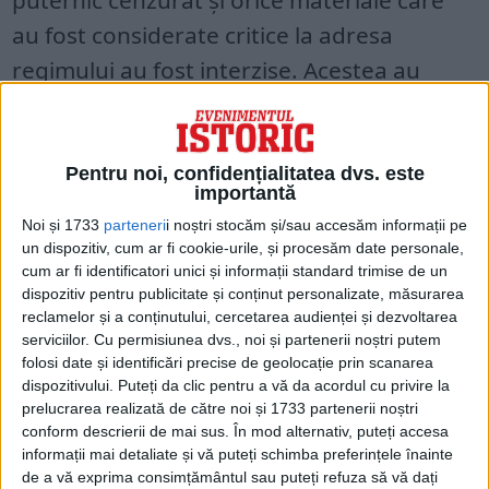
puternic cenzurat și orice materiale care
au fost considerate critice la adresa
regimului au fost interzise. Acestea au
inclus lucrări ale autorilor străini și
documente istorice care înfățișează
România într-o lumină negativă.
Pentru noi, confidențialitatea dvs. este
importantă
CENZURA A AVUT UN IMPACT
Noi și 1733
parteneri
i noștri stocăm și/sau accesăm informații pe
PROFUND ASUPRA CULTURII
un dispozitiv, cum ar fi cookie-urile, și procesăm date personale,
cum ar fi identificatori unici și informații standard trimise de un
ROMÂNIEI ÎN PERIOADA COMUNISTĂ
dispozitiv pentru publicitate și conținut personalizate, măsurarea
reclamelor și a conținutului, cercetarea audienței și dezvoltarea
Artiștii, scriitorii și intelectualii au fost
serviciilor.
Cu permisiunea dvs., noi și partenerii noștri putem
forțați să-și autocenzureze opera pentru a
folosi date și identificări precise de geolocație prin scanarea
dispozitivului. Puteți da clic pentru a vă da acordul cu privire la
evita arestarea și persecuția. Acest lucru a
prelucrarea realizată de către noi și 1733 partenerii noștri
dus la o înăbușire a creativității și o lipsă de
conform descrierii de mai sus. În mod alternativ, puteți accesa
informații mai detaliate și vă puteți schimba preferințele înainte
opere de artă și literatură originale. De
de a vă exprima consimțământul sau puteți refuza să vă dați