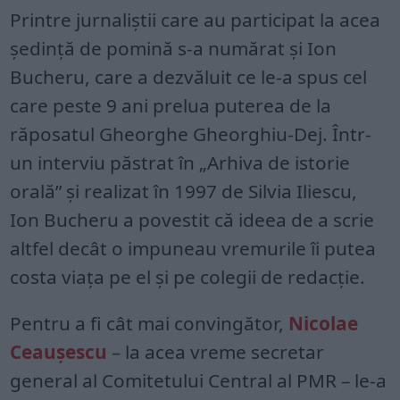
Printre jurnaliștii care au participat la acea
ședință de pomină s-a numărat și Ion
Bucheru, care a dezvăluit ce le-a spus cel
care peste 9 ani prelua puterea de la
răposatul Gheorghe Gheorghiu-Dej. Într-
un interviu păstrat în „Arhiva de istorie
orală” şi realizat în 1997 de Silvia Iliescu,
Ion Bucheru a povestit că ideea de a scrie
altfel decât o impuneau vremurile îi putea
costa viaţa pe el şi pe colegii de redacţie.
Pentru a fi cât mai convingător,
Nicolae
Ceauşescu
– la acea vreme secretar
general al Comitetului Central al PMR – le-a