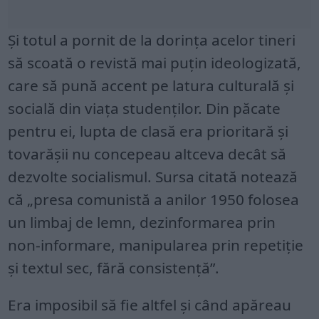
Şi totul a pornit de la dorinţa acelor tineri
să scoată o revistă mai puțin ideologizată,
care să pună accent pe latura culturală și
socială din viața studenților. Din păcate
pentru ei, lupta de clasă era prioritară şi
tovarăşii nu concepeau altceva decât să
dezvolte socialismul. Sursa citată notează
că „presa comunistă a anilor 1950 folosea
un limbaj de lemn, dezinformarea prin
non-informare, manipularea prin repetiţie
şi textul sec, fără consistență”.
Era imposibil să fie altfel şi când apăreau