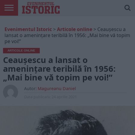
ARTICOLE
ONLINE
EDIȚII
ISTORIC
CONTUL
Evenimentul Istoric
>
Articole online
>
Ceauşescu a
TIPĂRITE
PLAY
MEU
lansat o ameninţare teribilă în 1956: „Mai bine vă topim
pe voi!”
ARTICOLE ONLINE
Ceauşescu a lansat o
ameninţare teribilă în 1956:
„Mai bine vă topim pe voi!”
Autor:
Magureanu Daniel
Data publicarii:
24 aprilie 2021