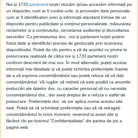
Noi și 1733
parteneri
i noștri stocăm și/sau accesăm informații pe
presa era efectiv presă de partid.
un dispozitiv, cum ar fi cookie-urile, și procesăm date personale,
cum ar fi identificatori unici și informații standard trimise de un
Numărul întâi a reprezentat un imens
dispozitiv pentru publicitate și conținut personalizate, măsurarea
reclamelor și a conținutului, cercetarea audienței și dezvoltarea
succes de stimă în mediile şcolare, în
serviciilor.
Cu permisiunea dvs., noi și partenerii noștri putem
mediile academice, în mediile ştiinţifice, în
folosi date și identificări precise de geolocație prin scanarea
dispozitivului. Puteți da clic pentru a vă da acordul cu privire la
intelectualitate… Într-o dimineaţă apăruse
prelucrarea realizată de către noi și 1733 partenerii noștri
numărul doi şi ne-am pomenit la redacţie
conform descrierii de mai sus. În mod alternativ, puteți accesa
informații mai detaliate și vă puteți schimba preferințele înainte
cu un telefon. Miron Constantinescu (n.r. –
de a vă exprima consimțământul sau puteți refuza să vă dați
consimțământul.
Vă rugăm să rețineți că este posibil ca anumite
sociolog marxist, istoric, om politic
prelucrări ale datelor dvs. cu caracter personal să nu necesite
comunist român, membru titular al
consimțământul dvs., dar aveți dreptul de a refuza o astfel de
prelucrare. Preferințele dvs. se vor aplica numai acestui site
Academiei Române) suna dintr-o staţiune
web. Puteți să vă schimbați preferințele sau să vă retrageți
de pe Valea Prahovei să vorbească cu…
consimțământul în orice moment, revenind la acest site și
făcând clic pe butonul "Confidențialitate" din partea de jos a
redactorul-şef de la Viaţa Studenţească.
paginii web.