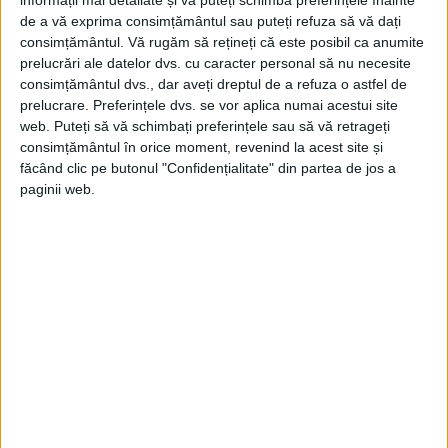
informații mai detaliate și vă puteți schimba preferințele înainte
Aceștia au întâlnit o forță guvernamentală
de a vă exprima consimțământul sau puteți refuza să vă dați
hanovriană mai mare și bine pregătită –
consimțământul.
Vă rugăm să rețineți că este posibil ca anumite
prelucrări ale datelor dvs. cu caracter personal să nu necesite
care era aproape de două ori mai
consimțământul dvs., dar aveți dreptul de a refuza o astfel de
numeroasă decât armata iacobită – sub
prelucrare. Preferințele dvs. se vor aplica numai acestui site
web. Puteți să vă schimbați preferințele sau să vă retrageți
comanda prințului William Augustus, duce
consimțământul în orice moment, revenind la acest site și
de Cumberland. După doar o oră de luptă,
făcând clic pe butonul "Confidențialitate" din partea de jos a
paginii web.
iacobiții epuizați, au fost nevoiți să se
retragă din cauza confruntării cu un
puternic baraj de artilerie.
O RECONSIDERARE A CONFRUNTĂRII
DINTRE IACOBIȚI ȘI FORȚELE
GUVERNAMENTALE BRITANICE
Conflictul de la Culloden a fost frecvent
prezentat ca fiind o confruntare purtată de