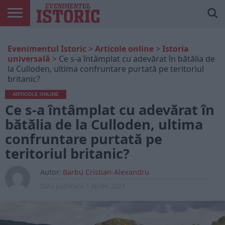
ARTICOLE
ONLINE
EDIȚII
ISTORIC
CONTUL
Evenimentul Istoric
>
Articole online
>
Istoria
TIPĂRITE
PLAY
MEU
universală
>
Ce s-a întâmplat cu adevărat în bătălia de
la Culloden, ultima confruntare purtată pe teritoriul
britanic?
ARTICOLE ONLINE
Ce s-a întâmplat cu adevărat în
bătălia de la Culloden, ultima
confruntare purtată pe
teritoriul britanic?
Autor:
Barbu Cristian-Alexandru
Data publicarii:
1 aprilie 2023