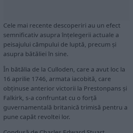
Cele mai recente descoperiri au un efect
semnificativ asupra înțelegerii actuale a
peisajului câmpului de luptă, precum și
asupra bătăliei în sine.
În bătălia de la Culloden, care a avut loc la
16 aprilie 1746, armata iacobită, care
obținuse anterior victorii la Prestonpans și
Falkirk, s-a confruntat cu o forță
guvernamentală britanică trimisă pentru a
pune capăt revoltei lor.
Condusă de Charles Edward Stuart,