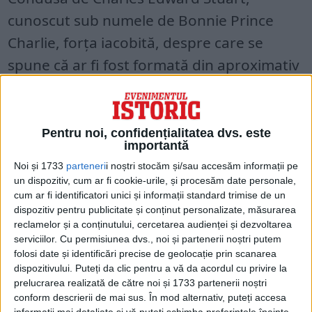
cunoscut sub numele de Bonnie Prince
Charlie, forța iacobită, despre care se
spune că ar fi fost formată din aproximativ
5.000 de oameni, a încercat să îi readucă
pe Stuarts pe tronul britanic.
Pentru noi, confidențialitatea dvs. este
importantă
Noi și 1733
parteneri
i noștri stocăm și/sau accesăm informații pe
un dispozitiv, cum ar fi cookie-urile, și procesăm date personale,
cum ar fi identificatori unici și informații standard trimise de un
dispozitiv pentru publicitate și conținut personalizate, măsurarea
reclamelor și a conținutului, cercetarea audienței și dezvoltarea
serviciilor.
Cu permisiunea dvs., noi și partenerii noștri putem
folosi date și identificări precise de geolocație prin scanarea
dispozitivului. Puteți da clic pentru a vă da acordul cu privire la
prelucrarea realizată de către noi și 1733 partenerii noștri
conform descrierii de mai sus. În mod alternativ, puteți accesa