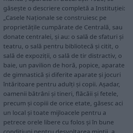
găsește o descriere completă a Instituţiei:
„Casele Naţionale se construiesc pe
proprietăţile cumpărate de Centrală, sau
donate centralei, şi au: o sală de sfaturi şi
teatru, o sală pentru bibliotecă şi citit, o
sală de expoziţii, o sală de tir distractiv, o
baie, un pavilion de horă, popice, aparate
de gimnastică şi diferite aparate şi jocuri
întăritoare pentru adulţi şi copii. Aşadar,
oamenii bătrâni şi tineri, flăcăii şi fetele,
precum şi copiii de orice etate, găsesc aci
un local şi toate mijloacele pentru a
petrece orele libere cu folos şi în bune
condiţiuni pentru desvoltarea minţii, a