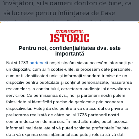
învăţători, şi la oameni doritori de bine, ca
să lucreze pentru înfiinţarea de Case
Naţionale, rostul lor fiind: „să trimită
lumina în adâncul inimei omeneşti, să
cultive spiritul patriei, să păstreze fiinţa
Pentru noi, confidențialitatea dvs. este
noastră românească, să întreţină
importantă
conştiinţa de neam prin puterea culturei
Noi și 1733
parteneri
i noștri stocăm și/sau accesăm informații pe
un dispozitiv, cum ar fi cookie-urile, și procesăm date personale,
naţionale, să cheme poporul la vieaţa cea
cum ar fi identificatori unici și informații standard trimise de un
adevărată”.
dispozitiv pentru publicitate și conținut personalizate, măsurarea
reclamelor și a conținutului, cercetarea audienței și dezvoltarea
serviciilor.
Cu permisiunea dvs., noi și partenerii noștri putem
„Acest grup de oameni (reuniți la Onești
folosi date și identificări precise de geolocație prin scanarea
n.red), doritori de bine, în urma
dispozitivului. Puteți da clic pentru a vă da acordul cu privire la
prelucrarea realizată de către noi și 1733 partenerii noștri
consfătuirilor avute, a delegat pe d.
conform descrierii de mai sus. În mod alternativ, puteți accesa
Colonel I. Manolescu, căruia i-a dat
informații mai detaliate și vă puteți schimba preferințele înainte
de a vă exprima consimțământul sau puteți refuza să vă dați
drepturi nelimitate pentru a începe