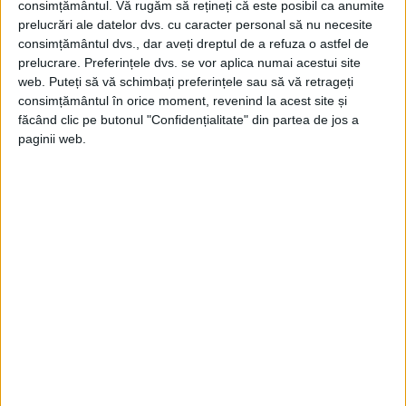
consimțământul.
Vă rugăm să rețineți că este posibil ca anumite
lucrările de construcţie şi de strângere de
prelucrări ale datelor dvs. cu caracter personal să nu necesite
consimțământul dvs., dar aveți dreptul de a refuza o astfel de
fonduri, prin apeluri de la prieten la
prelucrare. Preferințele dvs. se vor aplica numai acestui site
prieten, rămânând ca numai după ce vor
web. Puteți să vă schimbați preferințele sau să vă retrageți
consimțământul în orice moment, revenind la acest site și
lua fiinţă câteva Case Naţionale, să se ia
făcând clic pe butonul "Confidențialitate" din partea de jos a
măsuri pentru organizare de comitet,
paginii web.
redactare de Statut, regulament, precum
şi pentru legătura cu marele public şi cu
oficialitatea.