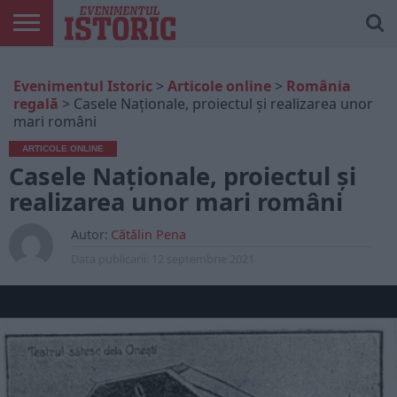
ARTICOLE
ONLINE
EDIȚII
ISTORIC
CONTUL
Evenimentul Istoric
>
Articole online
>
România
TIPĂRITE
PLAY
MEU
regală
>
Casele Naționale, proiectul și realizarea unor
mari români
ARTICOLE ONLINE
Casele Naționale, proiectul și
realizarea unor mari români
Autor:
Cătălin Pena
Data publicarii:
12 septembrie 2021