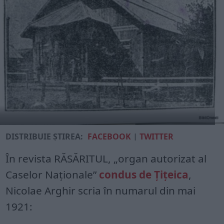
DISTRIBUIE ȘTIREA:
FACEBOOK
|
TWITTER
În revista RĂSĂRITUL, „organ autorizat al
Caselor Naționale”
condus de Țițeica
,
Nicolae Arghir scria în numarul din mai
1921: