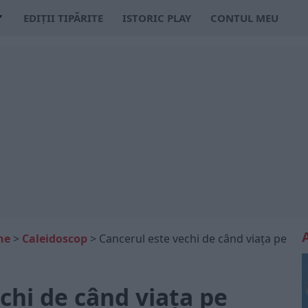
EDIȚII TIPĂRITE
ISTORIC PLAY
CONTUL MEU
ne
>
Caleidoscop
>
Cancerul este vechi de când viața pe
chi de când viața pe