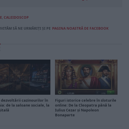
E
,
CALEIDOSCOP
NVITĂM SĂ NE URMĂRIȚI ȘI PE
PAGINA NOASTRĂ DE FACEBOOK
E
 dezvoltării cazinourilor în
Figuri istorice celebre în sloturile
a: de la saloane sociale, la
online: De la Cleopatra până la
gitală
Iulius Cezar și Napoleon
Bonaparte