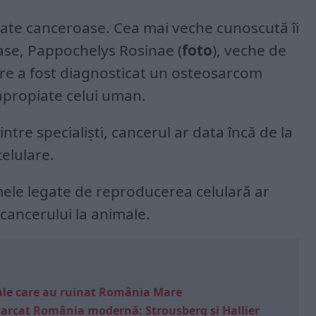
gmate canceroase. Cea mai veche cunoscută îi
ase, Pappochelys Rosinae (
foto
), veche de
are a fost diagnosticat un osteosarcom
 apropiate celui uman.
intre specialiști, cancerul ar data încă de la
elulare.
mele legate de reproducerea celulară ar
cancerului la animale.
e sale care au ruinat România Mare
marcat România modernă: Strousberg și Hallier