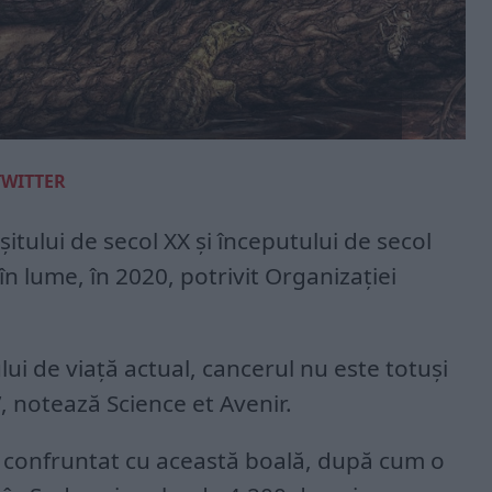
TWITTER
itului de secol XX și începutului de secol
n lume, în 2020, potrivit Organizației
ui de viață actual, cancerul nu este totuși
 notează Science et Avenir.
 confruntat cu această boală, după cum o