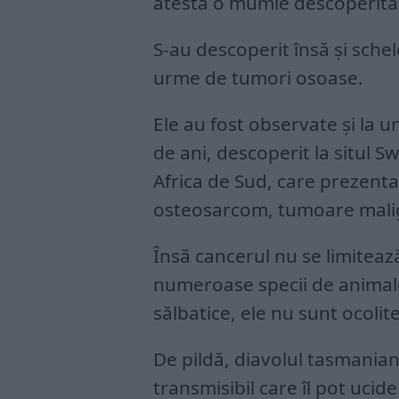
atestă o mumie descoperită 
S-au descoperit însă și sche
urme de tumori osoase.
Ele au fost observate și la 
de ani, descoperit la situl 
Africa de Sud, care prezenta
osteosarcom, tumoare malig
Însă cancerul nu se limitează
numeroase specii de animale:
sălbatice, ele nu sunt ocolit
De pildă, diavolul tasmania
transmisibil care îl pot ucide