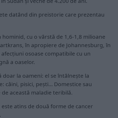
în Sudan și veche de 4.200 de ani.
lete datând din preistorie care prezentau
un hominid, cu o vârstă de 1,6-1,8 milioane
Swartkrans, în apropiere de Johannesburg, în
 afecțiuni osoase compatibile cu un
nă a oaselor.
 doar la oameni: el se întâlnește la
 câini, pisici, pești… Domestice sau
e de această maladie teribilă.
n este atins de două forme de cancer
.