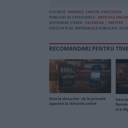
ETICHETE:
ANIMALE
,
CANCER
,
PREISTORIE
PUBLICAT IN CATEGORIILE:
ARTICOLE ONLIN
DISTRIBUIE ȘTIREA:
FACEBOOK
|
TWITTER
DACĂ VA PLAC MATERIALELE PUBLICATE, VA I
RECOMANDARI PENTRU TIN
Istoria sloturilor: de la primele
Istoria
aparate la sloturile online
Români
era di