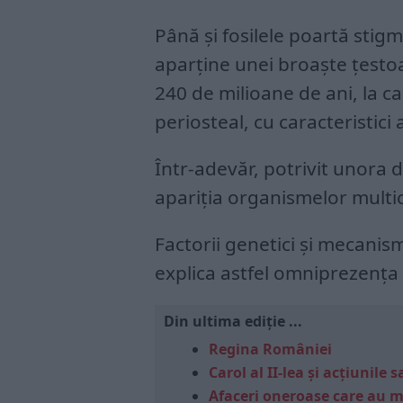
Până și fosilele poartă sti
aparține unei broaște țesto
240 de milioane de ani, la c
periosteal, cu caracteristici
Într-adevăr, potrivit unora d
apariția organismelor multic
Factorii genetici și mecanis
explica astfel omniprezența 
Din ultima ediție ...
Regina României
Carol al II-lea și acțiunil
Afaceri oneroase care au 