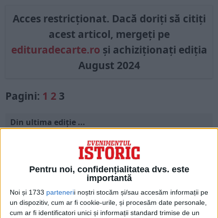
Acces restricționat. Dacă doriți să citiți
acest articol, mergeți pe
edituradecarte.ro
și achiziționați ediția
August 2024
Pagini:
1
2
3
Din ultima ediție ...
Regina României
Carol al II-lea și acțiunile sale care au ruinat
România Mare
Pentru noi, confidențialitatea dvs. este
Afaceri oneroase care au marcat România
modernă: Strousberg și Hallier
importantă
Noi și 1733
parteneri
i noștri stocăm și/sau accesăm informații pe
un dispozitiv, cum ar fi cookie-urile, și procesăm date personale,
cum ar fi identificatori unici și informații standard trimise de un
ETICHETE: