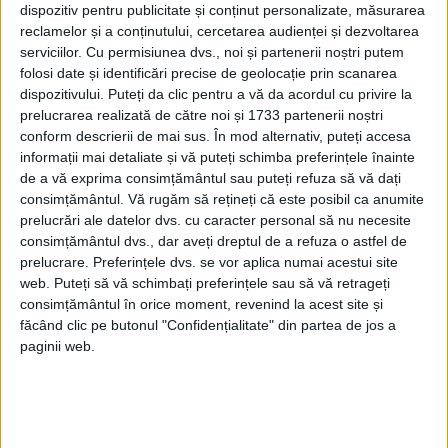
dispozitiv pentru publicitate și conținut personalizate, măsurarea
PUBLICAT IN CATEGORIILE:
AUGUST 2024
reclamelor și a conținutului, cercetarea audienței și dezvoltarea
DISTRIBUIE ȘTIREA:
FACEBOOK
|
TWITTER
serviciilor.
Cu permisiunea dvs., noi și partenerii noștri putem
DACĂ VA PLAC MATERIALELE PUBLICATE, VA INVITĂM SĂ NE URMĂRIȚI
folosi date și identificări precise de geolocație prin scanarea
ȘI PE
PAGINA NOASTRĂ DE FACEBOOK
dispozitivului. Puteți da clic pentru a vă da acordul cu privire la
prelucrarea realizată de către noi și 1733 partenerii noștri
conform descrierii de mai sus. În mod alternativ, puteți accesa
RECOMANDARI PENTRU TINE
informații mai detaliate și vă puteți schimba preferințele înainte
de a vă exprima consimțământul sau puteți refuza să vă dați
Istoria sloturilor: de la primele aparate
consimțământul.
Vă rugăm să rețineți că este posibil ca anumite
la sloturile online
prelucrări ale datelor dvs. cu caracter personal să nu necesite
consimțământul dvs., dar aveți dreptul de a refuza o astfel de
prelucrare. Preferințele dvs. se vor aplica numai acestui site
web. Puteți să vă schimbați preferințele sau să vă retrageți
Istoria dezvoltării cazinourilor în
România: de la saloane sociale, la era
consimțământul în orice moment, revenind la acest site și
digitală
făcând clic pe butonul "Confidențialitate" din partea de jos a
paginii web.
Figuri istorice celebre în sloturile online:
De la Cleopatra până la Iulius Cezar și
Napoleon Bonaparte