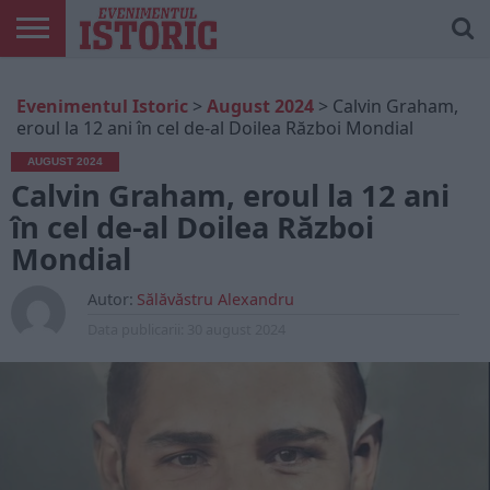
ARTICOLE
ONLINE
EDIȚII
ISTORIC
CONTUL
Evenimentul Istoric
>
August 2024
>
Calvin Graham,
TIPĂRITE
PLAY
MEU
eroul la 12 ani în cel de-al Doilea Război Mondial
AUGUST 2024
Calvin Graham, eroul la 12 ani
în cel de-al Doilea Război
Mondial
Autor:
Sălăvăstru Alexandru
Data publicarii:
30 august 2024