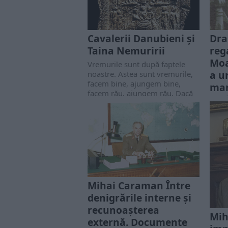
Cavalerii Danubieni și
Dra
Taina Nemuririi
reg
Moa
Vremurile sunt după faptele
a u
noastre. Astea sunt vremurile,
facem bine, ajungem bine,
mar
facem rău, ajungem rău. Dacă
regi
în tăcere ne ascultăm moșii,...
Fer
Dece
tragi
famil
Român
excep
Mihai Caraman Între
denigrările interne şi
recunoaşterea
Mih
externă. Documente