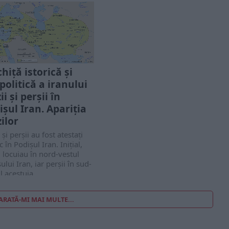
BĂNESCU, ASUL
RULUI
ii celui de-al Doilea Război
al, aviatorii români au
şit fapte de arme
bite pe toate fronturilor.
hiță istorică și
pra tuturor s-a detaşat...
politică a iranului
i și perșii în
ișul Iran. Apariția
ilor
 și perșii au fost atestați
ic în Podișul Iran. Inițial,
 locuiau în nord-vestul
ului Iran, iar perșii în sud-
l acestuia....
ARATĂ-MI MAI MULTE...