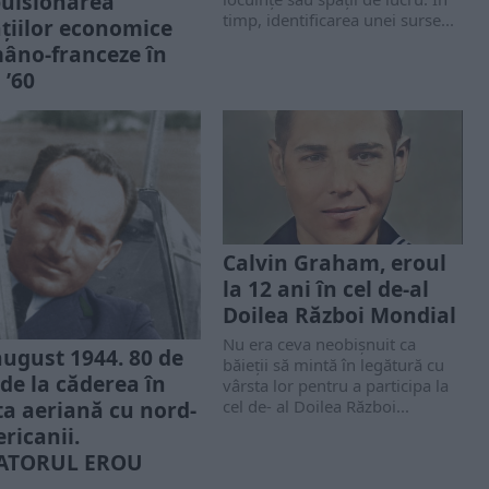
ulsionarea
timp, identificarea unei surse...
aţiilor economice
âno-franceze în
 ’60
1 octombrie 1958
anul Mihai Caraman a fost
s de către conducerea
ţiei de Informaţii Externe
ost” în Franţa, sub...
Calvin Graham, eroul
la 12 ani în cel de-al
Doilea Război Mondial
Nu era ceva neobișnuit ca
august 1944. 80 de
băieții să mintă în legătură cu
 de la căderea în
vârsta lor pentru a participa la
cel de- al Doilea Război...
ta aeriană cu nord-
ricanii.
ATORUL EROU
EXANDRU