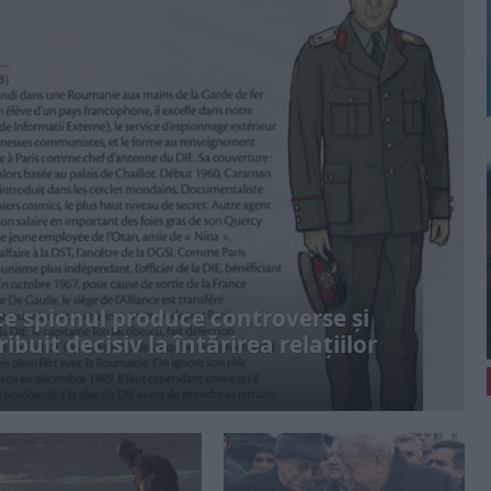
e spionul produce controverse și
ibuit decisiv la întărirea relațiilor