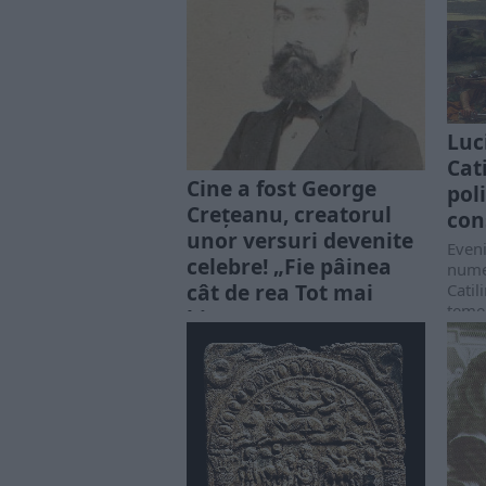
Luc
Cati
Cine a fost George
pol
Crețeanu, creatorul
con
unor versuri devenite
Even
celebre! „Fie pâinea
numel
cât de rea Tot mai
Catil
temel
bine-n țara mea”
Roma
„Fie pâinea cât de rea Tot mai
civile
bine-n țara mea” Multe cugetări
au circulat oral, tradițional și au
fost rostite având convingere...