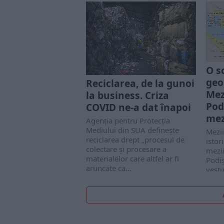
ŞER
CE
În an
Mondi
săvâr
deose
O sc
Deasu
geo
Reciclarea, de la gunoi
Mezi
la business. Criza
Pod
COVID ne-a dat înapoi
mez
Agenția pentru Protecția
Mediului din SUA definește
Mezii
reciclarea drept „procesul de
istor
colectare și procesare a
mezii
materialelor care altfel ar fi
Podiș
aruncate ca...
vestu