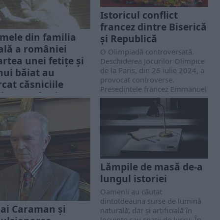
Istoricul conflict
francez dintre Biserică
mele din familia
și Republică
ală a româniei
O Olimpiadă controversată.
rtea unei fetițe și
Deschiderea Jocurilor Olimpice
de la Paris, din 26 iulie 2024, a
nui băiat au
provocat controverse.
cat căsniciile
Președintele francez Emmanuel
lor Carol I și
Macron a declarat...
dinand
sele au fost evenimente
ce în destinele multor
ii regale pe plan mondial.
ia nu a făcut nici ea
ție. Istoria a...
Lămpile de masă de-a
lungul istoriei
Oamenii au căutat
dintotdeauna surse de lumină
ai Caraman şi
naturală, dar și artificială în
locuințe sau spații de lucru. În