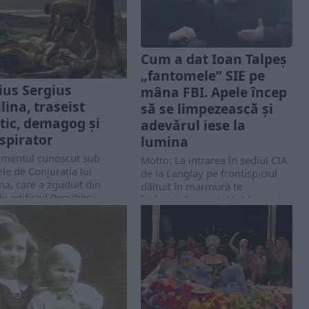
Cum a dat Ioan Talpeș
„fantomele” SIE pe
ius Sergius
mâna FBI. Apele încep
lina, traseist
să se limpezească și
itic, demagog și
adevărul iese la
spirator
lumina
imentul cunoscut sub
Motto: La intrarea în sediul CIA
e de Conjurația lui
de la Langlay pe frontispiciul
ina, care a zguduit din
dăltuit în marmură te
ii edificiul Republicii
întâmpină versetul biblic „…și
ne înainte ca războaiele
vei cunoaște adevărul,...
 să-i sape...