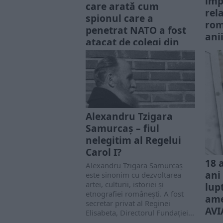
imp
care arată cum
rel
spionul care a
rom
penetrat NATO a fost
anii
atacat de colegi din
La 1
Securitate
căpit
Evanghelistul Luca spunea că
trimi
„nici un proroc nu este bine
Direc
primit în patria sa” (Luca 4, 24).
„la p
Parafrazând cuvintele
evanghelistului, îndrăznim să...
Alexandru Tzigara
Samurcaș – fiul
nelegitim al Regelui
Carol I?
18 
Alexandru Tzigara Samurcaș
ani
este sinonim cu dezvoltarea
artei, culturii, istoriei și
lup
etnografiei românești. A fost
ame
secretar privat al Reginei
AVI
Elisabeta, Directorul Fundației...
AL