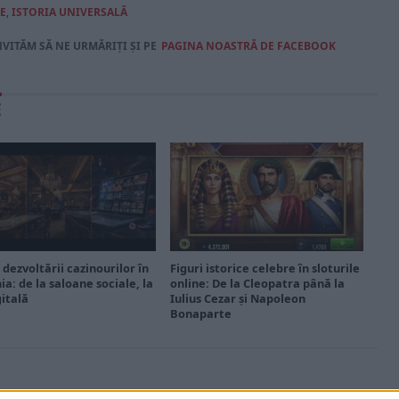
E
,
ISTORIA UNIVERSALĂ
NVITĂM SĂ NE URMĂRIȚI ȘI PE
PAGINA NOASTRĂ DE FACEBOOK
E
 dezvoltării cazinourilor în
Figuri istorice celebre în sloturile
a: de la saloane sociale, la
online: De la Cleopatra până la
gitală
Iulius Cezar și Napoleon
Bonaparte