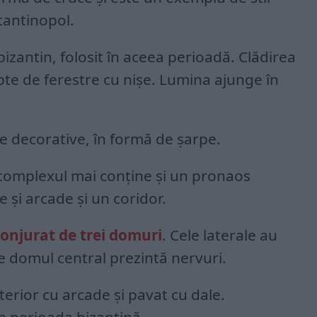
tantinopol.
bizantin, folosit în aceea perioadă. Clădirea
pte de ferestre cu nişe. Lumina ajunge în
ve decorative, în formă de şarpe.
 complexul mai conţine şi un pronaos
e şi arcade şi un coridor.
conjurat de trei domuri
. Cele laterale au
e domul central prezintă nervuri.
terior cu arcade şi pavat cu dale.