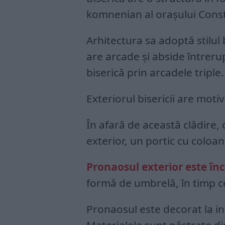
komnenian al oraşului Cons
Arhitectura sa adoptă stilul 
are arcade şi abside întreru
biserică prin arcadele triple.
Exteriorul bisericii are moti
În afară de această clădire,
exterior, un portic cu coloan
Pronaosul exterior este în
formă de umbrelă, în timp c
Pronaosul este decorat la in