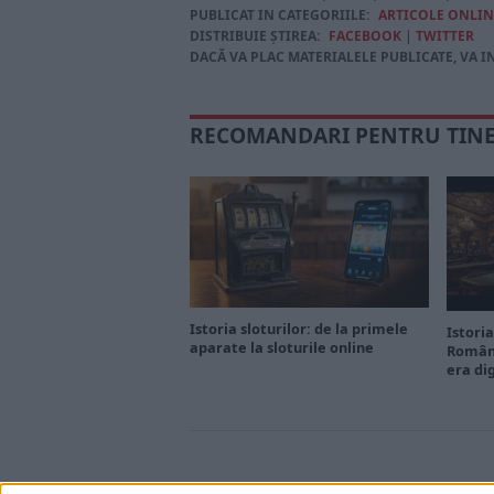
PUBLICAT IN CATEGORIILE:
ARTICOLE ONLIN
DISTRIBUIE ȘTIREA:
FACEBOOK
|
TWITTER
DACĂ VA PLAC MATERIALELE PUBLICATE, VA I
RECOMANDARI PENTRU TIN
Istoria sloturilor: de la primele
Istoria
aparate la sloturile online
Români
era di