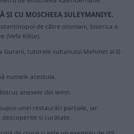
ilometru de Moscheea Kalenderhane.
ZĂ ŞI CU MOSCHEEA SULEYMANIYE.
stantinopol de către otomani, biserica a
 (Vefa Kilise).
a Gurani, tutorele sultanului Mehmet al II-
ă numele acestuia.
distrus anexele din lemn.
 supus unei restaurări parţiale, iar
t descoperite şi curăţate.
formă de cruce şi este un exemplu de stil