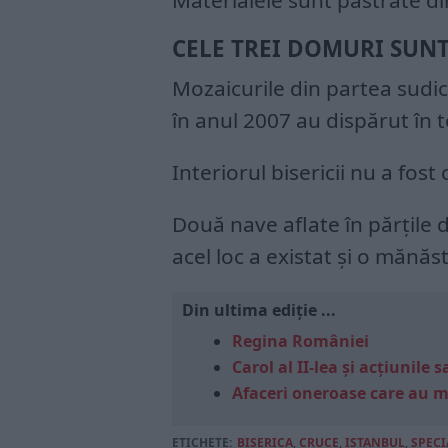
Materialele sunt păstrate di
CELE TREI DOMURI SUNT
Mozaicurile din partea sudic
în anul 2007 au dispărut în t
Interiorul bisericii nu a fost
Două nave aflate în părţile de
acel loc a existat şi o mănăst
Din ultima ediție ...
Regina României
Carol al II-lea și acțiunil
Afaceri oneroase care au 
ETICHETE:
BISERICA
,
CRUCE
,
ISTANBUL
,
SPECI