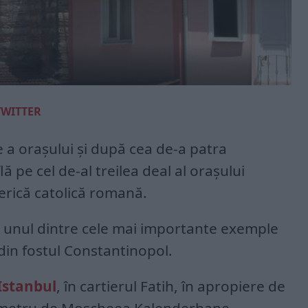
TWITTER
 a oraşului şi după cea de-a patra
lă pe cel de-al treilea deal al oraşului
iserică catolică romană.
 unul dintre cele mai importante exemple
din fostul Constantinopol.
 Istanbul
, în cartierul Fatih, în apropiere de