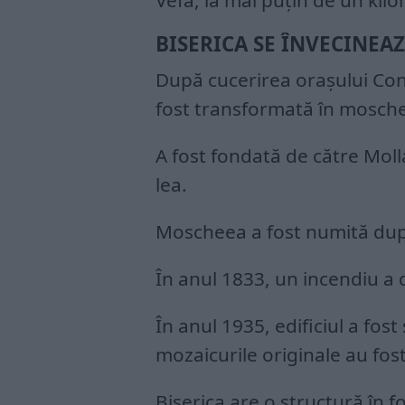
Vefa, la mai puţin de un k
BISERICA SE ÎNVECINEA
După cucerirea oraşului Con
fost transformată în moschee
A fost fondată de către Moll
lea.
Moscheea a fost numită dup
În anul 1833, un incendiu a 
În anul 1935, edificiul a fost
mozaicurile originale au fos
Biserica are o structură în 