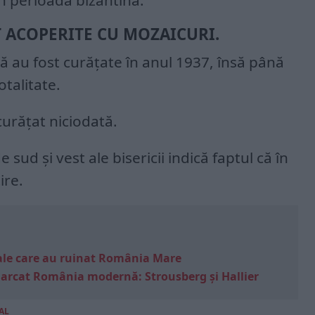
n perioada bizantină.
 ACOPERITE CU MOZAICURI.
ă au fost curăţate în anul 1937, însă până
otalitate.
 curăţat niciodată.
 sud şi vest ale bisericii indică faptul că în
ire.
e sale care au ruinat România Mare
marcat România modernă: Strousberg și Hallier
AL