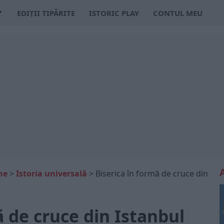
EDIȚII TIPĂRITE
ISTORIC PLAY
CONTUL MEU
ne
>
Istoria universală
>
Biserica în formă de cruce din
ă de cruce din Istanbul