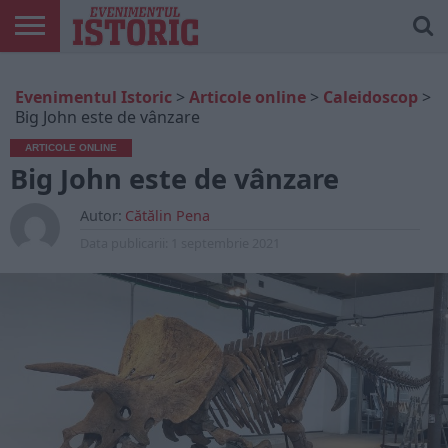
ARTICOLE
ONLINE
EDIȚII
ISTORIC
CONTUL
Evenimentul Istoric
>
Articole online
>
Caleidoscop
>
TIPĂRITE
PLAY
MEU
Big John este de vânzare
ARTICOLE ONLINE
Big John este de vânzare
Autor:
Cătălin Pena
Data publicarii:
1 septembrie 2021