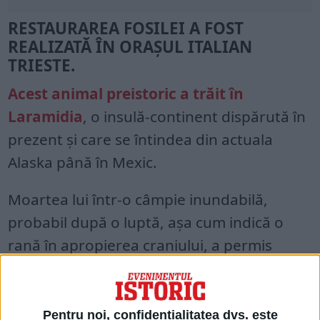
RESTAURAREA FOSILEI A FOST
REALIZATĂ ÎN ORAŞUL ITALIAN
TRIESTE.
Acest animal preistoric a trăit în
Laramidia
, o insulă-continent dispărută în
prezent şi care se întindea din actuala
Alaska până în Mexic.
Moartea lui într-o câmpie inundabilă,
probabil după o luptă, aşa cum indică o
rană în apropierea craniului, a permis
conservarea scheletului în nămol, un
sediment cu activitate biologică redusă.
Pentru noi, confidențialitatea dvs. este