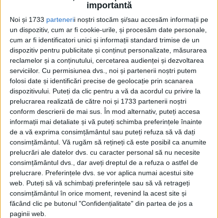
Ajuns pentru prima dată pe piaţă, Big John
importantă
va fi scos la licitaţie pe 21 octombrie de
Noi și 1733
parteneri
i noștri stocăm și/sau accesăm informații pe
un dispozitiv, cum ar fi cookie-urile, și procesăm date personale,
casa Giquello.
cum ar fi identificatori unici și informații standard trimise de un
dispozitiv pentru publicitate și conținut personalizate, măsurarea
Între 18 şi 20 octombrie, scheletul de
reclamelor și a conținutului, cercetarea audienței și dezvoltarea
serviciilor.
Cu permisiunea dvs., noi și partenerii noștri putem
triceratops va fi expus în saloanele
folosi date și identificări precise de geolocație prin scanarea
Hotelului Drouot din Paris.
dispozitivului. Puteți da clic pentru a vă da acordul cu privire la
prelucrarea realizată de către noi și 1733 partenerii noștri
conform descrierii de mai sus. În mod alternativ, puteți accesa
La aceeaşi licitaţie vor fi prezentate un
informații mai detaliate și vă puteți schimba preferințele înainte
femur de diplodocus, vechi de 150 de
de a vă exprima consimțământul sau puteți refuza să vă dați
consimțământul.
Vă rugăm să rețineți că este posibil ca anumite
milioane de ani, şi un craniu de mamut,
prelucrări ale datelor dvs. cu caracter personal să nu necesite
vechi de 100.000 de ani, a precizat, potrivit
consimțământul dvs., dar aveți dreptul de a refuza o astfel de
prelucrare. Preferințele dvs. se vor aplica numai acestui site
Agerpres, Alexandre Giquello, comisarul
web. Puteți să vă schimbați preferințele sau să vă retrageți
licitaţiei.
consimțământul în orice moment, revenind la acest site și
făcând clic pe butonul "Confidențialitate" din partea de jos a
paginii web.