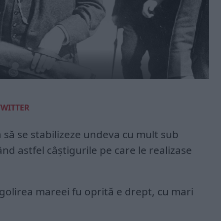
TWITTER
 să se stabilizeze undeva cu mult sub
d astfel câştigurile pe care le realizase
olirea mareei fu oprită e drept, cu mari