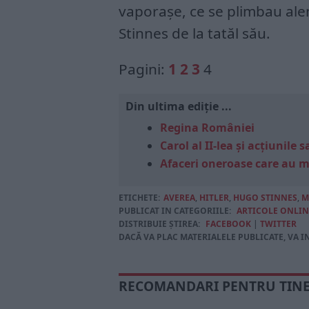
vaporaşe, ce se plimbau al
Stinnes de la tatăl său.
Pagini:
1
2
3
4
Din ultima ediție ...
Regina României
Carol al II-lea și acțiunil
Afaceri oneroase care au 
ETICHETE:
AVEREA
,
HITLER
,
HUGO STINNES
,
M
PUBLICAT IN CATEGORIILE:
ARTICOLE ONLIN
DISTRIBUIE ȘTIREA:
FACEBOOK
|
TWITTER
DACĂ VA PLAC MATERIALELE PUBLICATE, VA I
RECOMANDARI PENTRU TIN