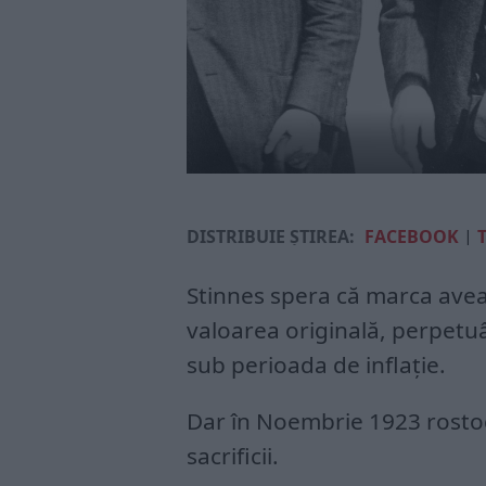
DISTRIBUIE ȘTIREA:
FACEBOOK
|
Stinnes spera că marca avea
valoarea originală, perpetuân
sub perioada de inflaţie.
Dar în Noembrie 1923 rostog
sacrificii.