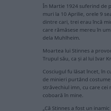
În Martie 1924 suferind de pia
muri la 10 Aprilie, orele 9 se
dintre cari, trei erau încă mi
care rămăsese mereu în umb
dela Muhlheim.
Moartea lui Stinnes a provoc
Trupul său, ca şi al lui Ivar 
Cosciugul fu lăsat încet, în 
de minieri purtând costumele
străvechiul imn, cu care cei 
coboară în mine.
„Că Stinnes a fost un inamic