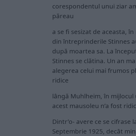
corespondentul unui ziar ame
păreau
a se fi sesizat de aceasta, 
din întreprinderile Stinnes a
după moartea sa. La început 
Stinnes se clătina. Un an mai
alegerea celui mai frumos p
ridice
lângă Muhlheim, în mijlocul u
acest mausoleu n’a fost ridic
Dintr’o- avere ce se cifrase
Septembrie 1925, decât min