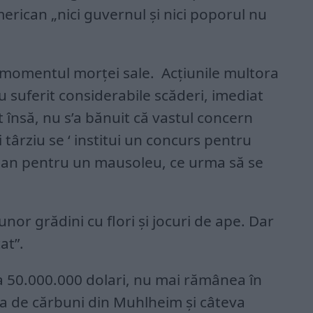
rican „nici guvernul şi nici poporul nu
în momentul morţei sale. Acţiunile multora
u suferit considerabile scăderi, imediat
însă, nu s’a bănuit că vastul concern
 târziu se ‘ institui un concurs pentru
lan pentru un mausoleu, ce urma să se
nor grădini cu flori şi jocuri de ape. Dar
at”.
 la 50.000.000 dolari, nu mai rămânea în
a de cărbuni din Muhlheim şi câteva