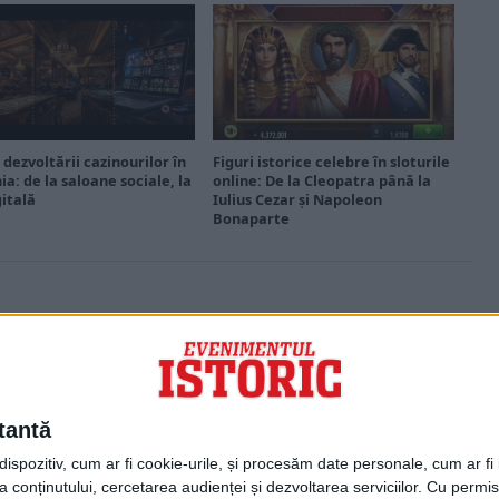
 dezvoltării cazinourilor în
Figuri istorice celebre în sloturile
a: de la saloane sociale, la
online: De la Cleopatra până la
gitală
Iulius Cezar și Napoleon
Bonaparte
PORTOFOLIU
Capital
Evenimentul Zilei
tantă
Doctorul Zilei
Infofinanciar
spozitiv, cum ar fi cookie-urile, și procesăm date personale, cum ar fi id
Infoactual
 conținutului, cercetarea audienței și dezvoltarea serviciilor.
Cu permisi