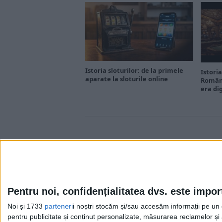
Istoria sloturilor: de la primele
Istoria
aparate la sloturile online
Români
era di
Pentru noi, confidențialitatea dvs. este impor
Noi și 1733
parteneri
i noștri stocăm și/sau accesăm informații pe un di
Cea mai mare revistă de istorie din Europa!
.
pentru publicitate și conținut personalizate, măsurarea reclamelor și a