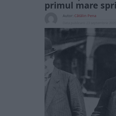
primul mare sprij
Autor:
Cătălin Pena
Data publicarii:
23 septembrie 202