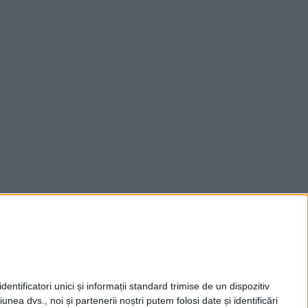
entificatori unici și informații standard trimise de un dispozitiv
unea dvs., noi și partenerii noștri putem folosi date și identificări