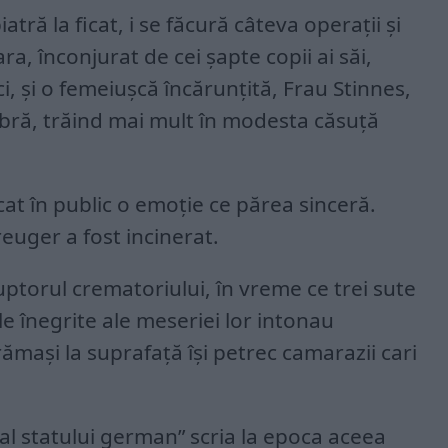
tră la ficat, i se făcură câteva operaţii şi
ara, înconjurat de cei şapte copii ai săi,
ci, şi o femeiuşcă încărunţită, Frau Stinnes,
ră, trăind mai mult în modesta căsuţă
at în public o emoţie ce părea sinceră.
Kreuger a fost incinerat.
cuptorul crematoriului, în vreme ce trei sute
 înegrite ale meseriei lor intonau
rămaşi la suprafaţă îşi petrec camarazii cari
 al statului german” scria la epoca aceea