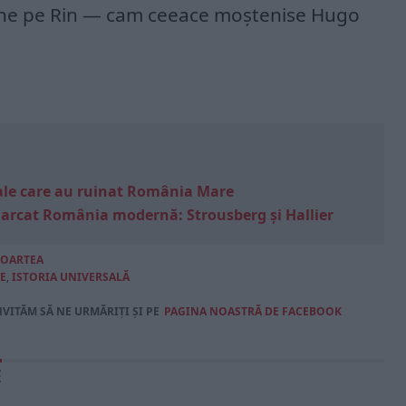
ene pe Rin — cam ceeace moştenise Hugo
e sale care au ruinat România Mare
marcat România modernă: Strousberg și Hallier
OARTEA
E
,
ISTORIA UNIVERSALĂ
NVITĂM SĂ NE URMĂRIȚI ȘI PE
PAGINA NOASTRĂ DE FACEBOOK
E