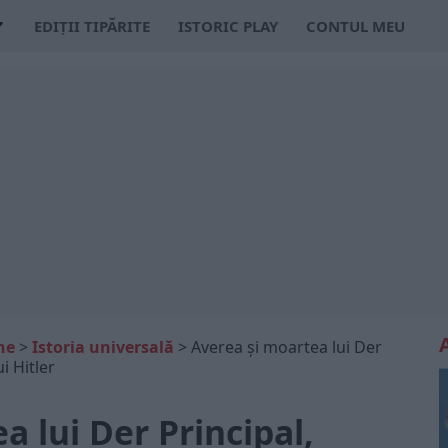
EDIȚII TIPĂRITE
ISTORIC PLAY
CONTUL MEU
ne
>
Istoria universală
>
Averea și moartea lui Der
i Hitler
a lui Der Principal,