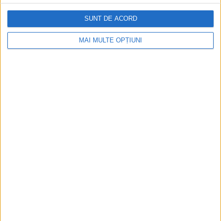
SUNT DE ACORD
MAI MULTE OPȚIUNI
Istoria dezvoltării cazinourilor în
România: de la saloane sociale, la era
digitală
Figuri istorice celebre în sloturile online:
De la Cleopatra până la Iulius Cezar și
Napoleon Bonaparte
Aprilie 2026