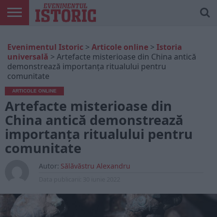
ARTICOLE
ONLINE
EDIȚII
ISTORIC
CONTUL
Evenimentul Istoric
>
Articole online
>
Istoria
TIPĂRITE
PLAY
MEU
universală
>
Artefacte misterioase din China antică
demonstrează importanța ritualului pentru
comunitate
ARTICOLE ONLINE
Artefacte misterioase din
China antică demonstrează
importanța ritualului pentru
comunitate
Autor:
Sălăvăstru Alexandru
Data publicarii:
30 iunie 2022