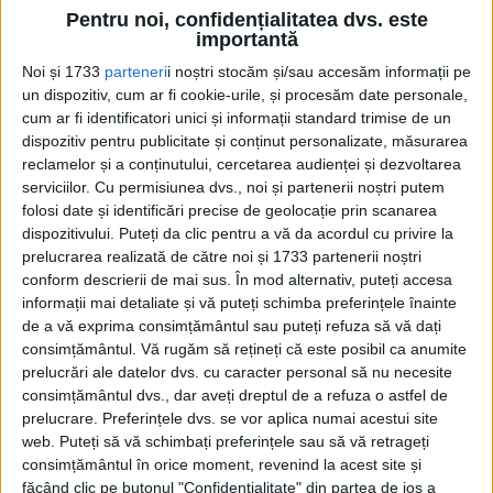
Pentru noi, confidențialitatea dvs. este
importantă
Noi și 1733
parteneri
i noștri stocăm și/sau accesăm informații pe
un dispozitiv, cum ar fi cookie-urile, și procesăm date personale,
cum ar fi identificatori unici și informații standard trimise de un
dispozitiv pentru publicitate și conținut personalizate, măsurarea
reclamelor și a conținutului, cercetarea audienței și dezvoltarea
serviciilor.
Cu permisiunea dvs., noi și partenerii noștri putem
Până în prezent, nu au fost găsite acolo
folosi date și identificări precise de geolocație prin scanarea
dispozitivului. Puteți da clic pentru a vă da acordul cu privire la
dovezi de înmormântări sau incinerare
prelucrarea realizată de către noi și 1733 partenerii noștri
umană, ceea ce sugerează că gropile nu
conform descrierii de mai sus. În mod alternativ, puteți accesa
informații mai detaliate și vă puteți schimba preferințele înainte
erau probabil funerare, a spus Shen. Cu
de a vă exprima consimțământul sau puteți refuza să vă dați
toate acestea, este posibil ca aceste gropi
consimțământul.
Vă rugăm să rețineți că este posibil ca anumite
prelucrări ale datelor dvs. cu caracter personal să nu necesite
și adăugarea de artefacte să fi avut un
consimțământul dvs., dar aveți dreptul de a refuza o astfel de
scop ritual. Unele dintre artefacte prezintă
prelucrare. Preferințele dvs. se vor aplica numai acestui site
web. Puteți să vă schimbați preferințele sau să vă retrageți
semne de a fi fost sparte sau arse în mod
consimțământul în orice moment, revenind la acest site și
deliberat, a declarat Jay Xu, director și CEO
făcând clic pe butonul "Confidențialitate" din partea de jos a