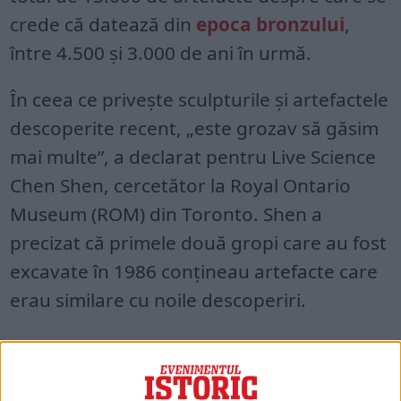
crede că datează din
epoca bronzului
,
între 4.500 și 3.000 de ani în urmă.
În ceea ce privește sculpturile și artefactele
descoperite recent, „este grozav să găsim
mai multe”, a declarat pentru Live Science
Chen Shen, cercetător la Royal Ontario
Museum (ROM) din Toronto. Shen a
precizat că primele două gropi care au fost
excavate în 1986 conțineau artefacte care
erau similare cu noile descoperiri.