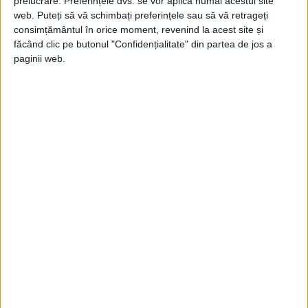
prelucrare. Preferințele dvs. se vor aplica numai acestui site
web. Puteți să vă schimbați preferințele sau să vă retrageți
consimțământul în orice moment, revenind la acest site și
făcând clic pe butonul "Confidențialitate" din partea de jos a
paginii web.
PLANUL SCHLIEFFEN INIȚIAL A FOST
MODIFICAT ULTERIOR DE ALȚI LIDERI
MILITARI
Planul lui
Schlieffen
a fost adoptat de
Helmuth von Moltke, șeful Statului Major
General german la izbucnirea războiului în
1914. Moltke a adus câteva modificări
critice planului, inclusiv reducerea forțelor