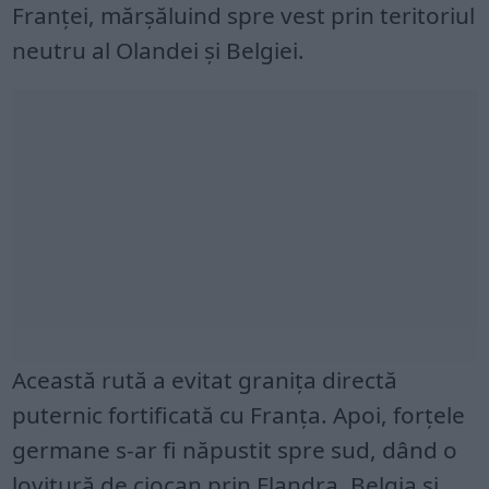
Franței, mărșăluind spre vest prin teritoriul
neutru al Olandei și Belgiei.
Această rută a evitat granița directă
puternic fortificată cu Franța. Apoi, forțele
germane s-ar fi năpustit spre sud, dând o
lovitură de ciocan prin Flandra, Belgia și