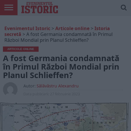
ARTICOLE
ONLINE
EDIȚII
ISTORIC
CONTUL
Evenimentul Istoric
>
Articole online
>
Istoria
TIPĂRITE
PLAY
MEU
secretă
>
A fost Germania condamnată în Primul
Război Mondial prin Planul Schlieffen?
ARTICOLE ONLINE
A fost Germania condamnată
în Primul Război Mondial prin
Planul Schlieffen?
Autor:
Sălăvăstru Alexandru
Data publicarii:
27 februarie 2023