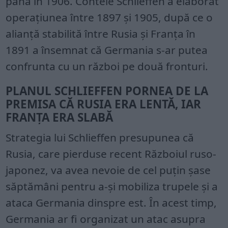
până în 1906. Contele Schlieffen a elaborat
operațiunea între 1897 și 1905, după ce o
alianță stabilită între Rusia și Franța în
1891 a însemnat că Germania s-ar putea
confrunta cu un război pe două fronturi.
PLANUL SCHLIEFFEN PORNEA DE LA
PREMISA CĂ RUSIA ERA LENTĂ, IAR
FRANȚA ERA SLABĂ
Strategia lui Schlieffen presupunea că
Rusia, care pierduse recent Războiul ruso-
japonez, va avea nevoie de cel puțin șase
săptămâni pentru a-și mobiliza trupele și a
ataca Germania dinspre est. În acest timp,
Germania ar fi organizat un atac asupra