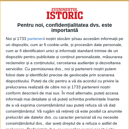
mai departe spre Paris, învăluind și
zdrobind forțele franceze în mai puțin de
Pentru noi, confidențialitatea dvs. este
45 de zile.
importantă
Noi și 1733
parteneri
i noștri stocăm și/sau accesăm informații pe
După ce Franța ar fi fost învinsă, conform
un dispozitiv, cum ar fi cookie-urile, și procesăm date personale,
planului, Germania și-ar putea transporta
cum ar fi identificatori unici și informații standard trimise de un
dispozitiv pentru publicitate și conținut personalizate, măsurarea
soldații spre est folosind rețeaua sa de căi
reclamelor și a conținutului, cercetarea audienței și dezvoltarea
ferate și i-ar putea desfășura împotriva
serviciilor.
Cu permisiunea dvs., noi și partenerii noștri putem
folosi date și identificări precise de geolocație prin scanarea
trupelor rusești, despre care Schlieffen
dispozitivului. Puteți da clic pentru a vă da acordul cu privire la
credea că vor avea nevoie de șase
prelucrarea realizată de către noi și 1733 partenerii noștri
conform descrierii de mai sus. În mod alternativ, puteți accesa
săptămâni pentru a se mobiliza și a ataca
informații mai detaliate și vă puteți schimba preferințele înainte
granița de est a Germaniei.
de a vă exprima consimțământul sau puteți refuza să vă dați
consimțământul.
Vă rugăm să rețineți că este posibil ca anumite
prelucrări ale datelor dvs. cu caracter personal să nu necesite
consimțământul dvs., dar aveți dreptul de a refuza o astfel de