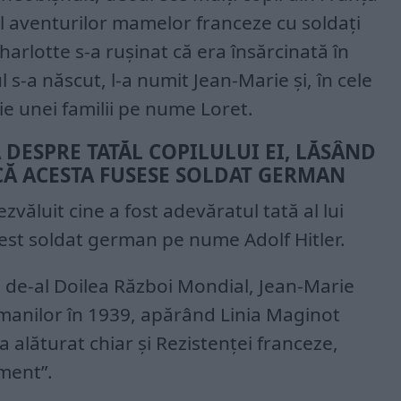
 aventurilor mamelor franceze cu soldați
harlotte s-a rușinat că era însărcinată în
l s-a născut, l-a numit Jean-Marie și, în cele
ie unei familii pe nume Loret.
 DESPRE TATĂL COPILULUI EI, LĂSÂND
CĂ ACESTA FUSESE SOLDAT GERMAN
văluit cine a fost adevăratul tată al lui
est soldat german pe nume Adolf Hitler.
ui de-al Doilea Război Mondial, Jean-Marie
manilor în 1939, apărând Linia Maginot
-a alăturat chiar și Rezistenței franceze,
ment”.