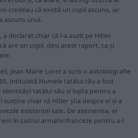
ni credeau că există un copil ascuns, iar
 a ascuns unul.
, a declarat chiar că l-a auzit pe Hitler
 are un copil, deși acest raport, ca și
ate.
li, Jean-Marie Loret a scris o autobiografie
5, intitulată Numele tatălui tău a fost
a identității tatălui său și lupta pentru a
El susține chiar că Hitler știa despre el și a
ovezile existenței sale. De asemenea, el
ameni în cadrul armatei franceze pentru a-l