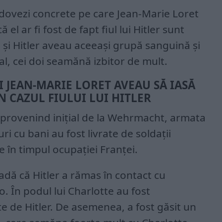
 dovezi concrete pe care Jean-Marie Loret
 el ar fi fost de fapt fiul lui Hitler sunt
l și Hitler aveau aceeași grupă sanguină și
al, cei doi seamănă izbitor de mult.
 JEAN-MARIE LORET AVEAU SĂ IASĂ
N CAZUL FIULUI LUI HITLER
, provenind inițial de la Wehrmacht, armata
ri cu bani au fost livrate de soldații
e în timpul ocupației Franței.
vadă că Hitler a rămas în contact cu
. În podul lui Charlotte au fost
e de Hitler. De asemenea, a fost găsit un