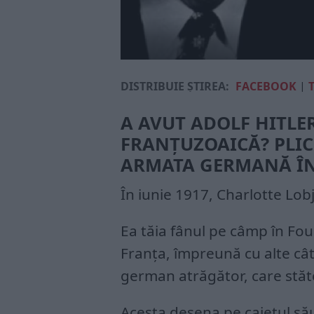
DISTRIBUIE ȘTIREA:
FACEBOOK
|
A AVUT ADOLF HITLER
FRANȚUZOAICĂ? PLIC
ARMATA GERMANĂ ÎN
În iunie 1917, Charlotte Lob
Ea tăia fânul pe câmp în Fou
Franța, împreună cu alte câ
german atrăgător, care stăte
Acesta desena pe caietul său 