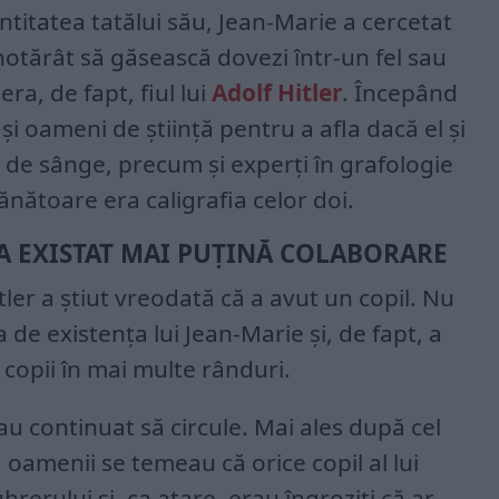
ntitatea tatălui său, Jean-Marie a cercetat
 hotărât să găsească dovezi într-un fel sau
ra, de fapt, fiul lui
Adolf Hitler
. Începând
 și oameni de știință pentru a afla dacă el și
 de sânge, precum și experți în grafologie
nătoare era caligrafia celor doi.
 A EXISTAT MAI PUȚINĂ COLABORARE
ler a știut vreodată că a avut un copil. Nu
 de existența lui Jean-Marie și, de fapt, a
 copii în mai multe rânduri.
au continuat să circule. Mai ales după cel
 oamenii se temeau că orice copil al lui
hrerului și, ca atare, erau îngroziți că ar