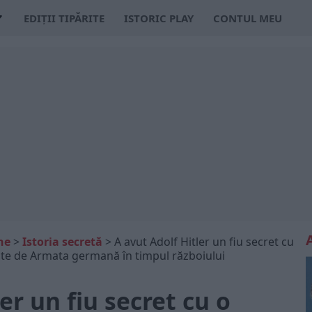
EDIȚII TIPĂRITE
ISTORIC PLAY
CONTUL MEU
ne
>
Istoria secretă
>
A avut Adolf Hitler un fiu secret cu
vrate de Armata germană în timpul războiului
er un fiu secret cu o