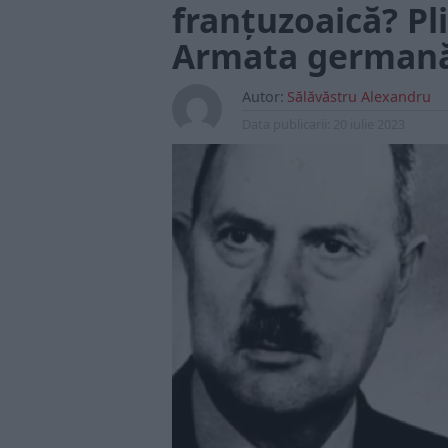
franțuzoaică? Pli
Armata germană 
Autor:
Sălăvăstru Alexandru
Data publicarii:
20 iulie 2023