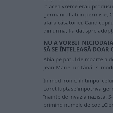
la acea vreme erau produsul
germani aflați în permisie, C
afara căsătoriei. Când copilu
din urmă, l-a dat spre adopț
NU A VORBIT NICIODATĂ
SĂ SE ÎNȚELEAGĂ DOAR 
Abia pe patul de moarte a dez
Jean-Marie: un tânăr și mod
În mod ironic, în timpul cel
Loret luptase împotriva ger
înainte de invazia nazistă. S
primind numele de cod „Cle