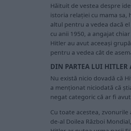
Hăituit de vestea despre ide
istoria relației cu mama sa,
altul pentru a vedea dacă el e
cu anii 1950, a angajat chiar
Hitler au avut aceeași grupă
pentru a vedea cât de asemă
DIN PARTEA LUI HITLER
Nu există nicio dovadă că Hit
a menționat niciodată că știa
negat categoric că ar fi avut
Cu toate acestea, zvonurile 
de-al Doilea Război Mondial,
Hitler ar putea urma pașii Fü