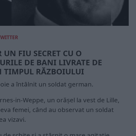
TWITTER
 UN FIU SECRET CU O
URILE DE BANI LIVRATE DE
 TIMPUL RĂZBOIULUI
joie a întâlnit un soldat german.
rnes-in-Weppe, un orășel la vest de Lille,
teva femei, când au observat un soldat
a vizavi.
de schițe și a stârnit o mare agitație