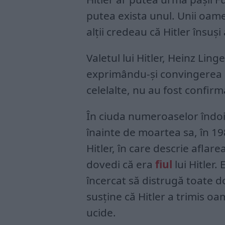
putea exista unul. Unii oame
alții credeau că Hitler însuși
Valetul lui Hitler, Heinz Linge
exprimându-și convingerea că
celelalte, nu au fost confirm
În ciuda numeroaselor îndoie
înainte de moartea sa, în 198
Hitler, în care descrie aflare
dovedi că era
fiul
lui Hitler. 
încercat să distrugă toate d
susține că Hitler a trimis o
ucide.