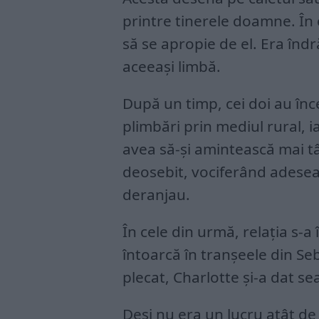
printre tinerele doamne. În
să se apropie de el. Era înd
aceeași limbă.
După un timp, cei doi au în
plimbări prin mediul rural, 
avea să-și amintească mai t
deosebit, vociferând adesea 
deranjau.
În cele din urmă, relația s-a
întoarcă în tranșeele din Se
plecat, Charlotte și-a dat s
Deși nu era un lucru atât de