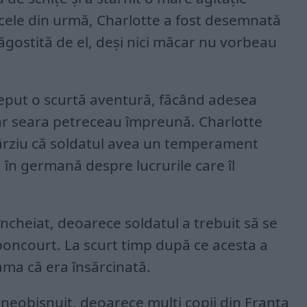
 cele din urmă, Charlotte a fost desemnată
răgostită de el, deși nici măcar nu vorbeau
ceput o scurtă aventură, făcând adesea
iar seara petreceau împreună. Charlotte
ârziu că soldatul avea un temperament
în germană despre lucrurile care îl
 încheiat, deoarece soldatul a trebuit să se
boncourt. La scurt timp după ce acesta a
eama că era însărcinată.
 neobișnuit, deoarece mulți copii din Franța