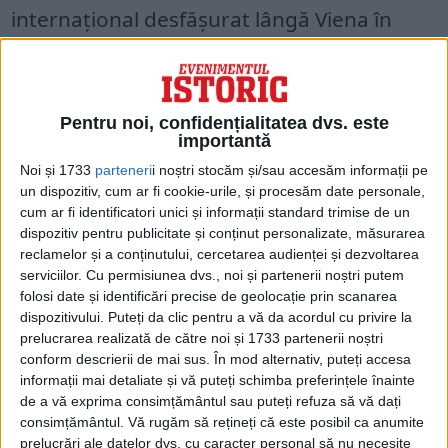
internaţional desfășurat lângă Viena în
prezenţa curţii imperiale, la care au
participat 43 de concurenţi din 8 ţări (12
francezi, 7 germani, 3 italieni, 1 belgian, 1
Pentru noi, confidențialitatea dvs. este
importantă
rus, 1 persan, 17 austrieci şi 1 român),
Noi și 1733
parteneri
i noștri stocăm și/sau accesăm informații pe
Aurel Vlaicu a concurat la mai multe probe,
un dispozitiv, cum ar fi cookie-urile, și procesăm date personale,
câştigând o serie de premii.
cum ar fi identificatori unici și informații standard trimise de un
dispozitiv pentru publicitate și conținut personalizate, măsurarea
reclamelor și a conținutului, cercetarea audienței și dezvoltarea
serviciilor.
Cu permisiunea dvs., noi și partenerii noștri putem
folosi date și identificări precise de geolocație prin scanarea
dispozitivului. Puteți da clic pentru a vă da acordul cu privire la
prelucrarea realizată de către noi și 1733 partenerii noștri
conform descrierii de mai sus. În mod alternativ, puteți accesa
informații mai detaliate și vă puteți schimba preferințele înainte
de a vă exprima consimțământul sau puteți refuza să vă dați
consimțământul.
Vă rugăm să rețineți că este posibil ca anumite
prelucrări ale datelor dvs. cu caracter personal să nu necesite