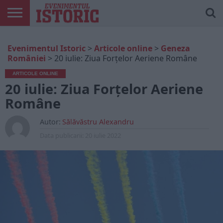
ARTICOLE
ONLINE
EDIȚII
ISTORIC
CONTUL
Evenimentul Istoric
>
Articole online
>
Geneza
TIPĂRITE
PLAY
MEU
României
>
20 iulie: Ziua Forțelor Aeriene Române
ARTICOLE ONLINE
20 iulie: Ziua Forțelor Aeriene
Române
Autor:
Sălăvăstru Alexandru
Data publicarii:
20 iulie 2022