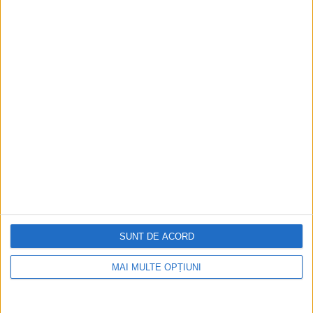
instalat comandamentul manevrelor,
înmânând mesajul regelui Carol I prinţului
Ferdinand, de faţă fiind prezenţi
sprijinitorii săi primul-ministru, Ion I. C.
Brătianu şi ministrul de război, Grigore
Crăiniceanu, principii Carol, Frederik-Victor
şi Francisc Josef de Hohenzollern.
SUNT DE ACORD
MAI MULTE OPȚIUNI