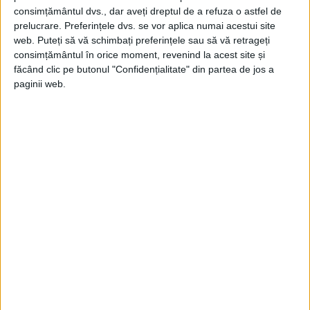
consimțământul dvs., dar aveți dreptul de a refuza o astfel de
prelucrare. Preferințele dvs. se vor aplica numai acestui site
web. Puteți să vă schimbați preferințele sau să vă retrageți
CU ACELAȘI AVION, ÎN 1912, AUREL VLAICU A
consimțământul în orice moment, revenind la acest site și
MAI EFECTUAT O SERIE DE ZBORURI
făcând clic pe butonul "Confidențialitate" din partea de jos a
DEMONSTRATIVE ÎN TRANSILVANIA
paginii web.
La 1/14 iulie 1912 a zburat la Arad în faţa
unei mulţimi numeroase, fiind întâmpinat
de Vasile Goldiş, la 8/21 iulie 1912 a zburat
pe Câmpia Libertăţii din Lugoj în faţa a
10.000 de oameni, iar la 22 iulie/4 august
1912 a zburat la Orăştie şi deasupra satului
natal, Binţinţi, unde efectuase primul zbor
cu planorul său. După aceea a mai zburat
la Vârşeţ, la Alba-Iulia, la Sălişte, Târgu-
Mureş şi Dumbrăveni. De asemenea, în