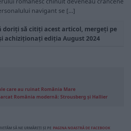
erului românesc chinuit deveneau crâncene
ersonalului navigant se […]
doriți să citiți acest articol, mergeți pe
i achiziționați ediția August 2024
e sale care au ruinat România Mare
marcat România modernă: Strousberg și Hallier
NVITĂM SĂ NE URMĂRIȚI ȘI PE
PAGINA NOASTRĂ DE FACEBOOK