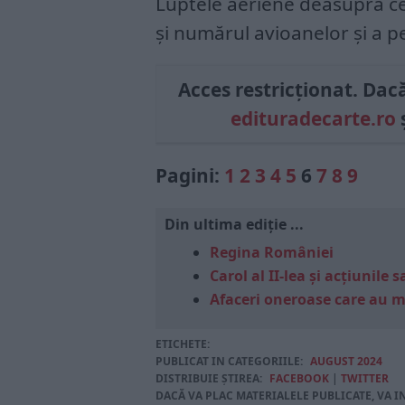
Luptele aeriene deasupra c
şi numărul avioanelor şi a p
Acces restricționat. Dacă 
edituradecarte.ro
ș
Pagini:
1
2
3
4
5
6
7
8
9
Din ultima ediție ...
Regina României
Carol al II-lea și acțiunil
Afaceri oneroase care au 
ETICHETE:
PUBLICAT IN CATEGORIILE:
AUGUST 2024
DISTRIBUIE ȘTIREA:
FACEBOOK
|
TWITTER
DACĂ VA PLAC MATERIALELE PUBLICATE, VA I