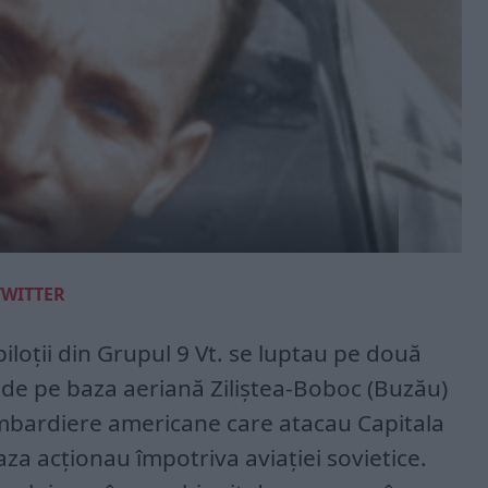
TWITTER
 piloţii din Grupul 9 Vt. se luptau pe două
 de pe baza aeriană Ziliştea-Boboc (Buzău)
mbardiere americane care atacau Capitala
za acţionau împotriva aviaţiei sovietice.