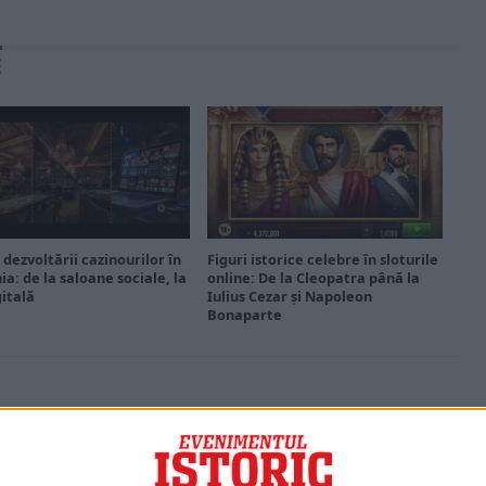
E
 dezvoltării cazinourilor în
Figuri istorice celebre în sloturile
a: de la saloane sociale, la
online: De la Cleopatra până la
gitală
Iulius Cezar și Napoleon
Bonaparte
PORTOFOLIU