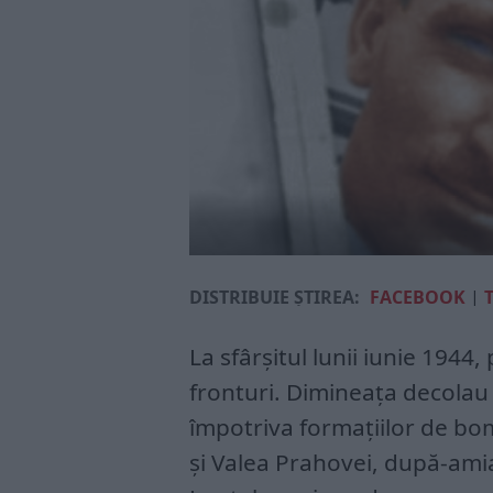
DISTRIBUIE ȘTIREA:
FACEBOOK
|
La sfârşitul lunii iunie 1944,
fronturi. Dimineaţa decolau
împotriva formaţiilor de bo
şi Valea Prahovei, după-amia