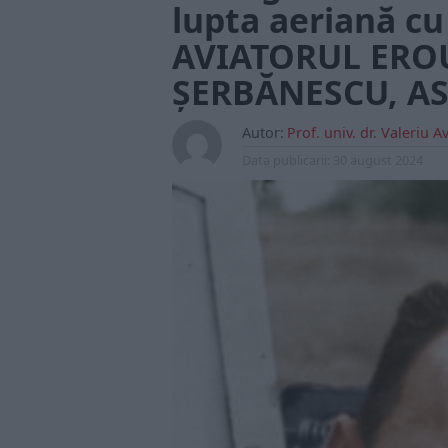
lupta aeriană cu
AVIATORUL ERO
ŞERBĂNESCU, A
Autor:
Prof. univ. dr. Valeriu 
Data publicarii:
30 august 2024