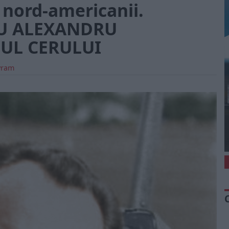
 nord-americanii.
U ALEXANDRU
SUL CERULUI
Avram