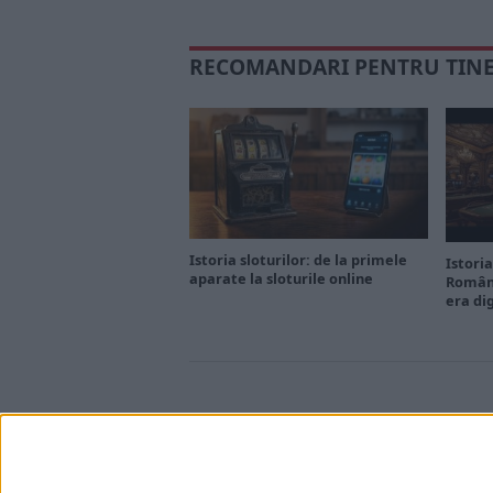
RECOMANDARI PENTRU TIN
Istoria sloturilor: de la primele
Istoria
aparate la sloturile online
Români
era di