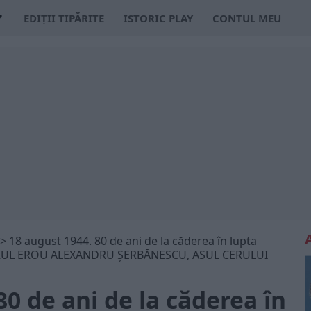
EDIȚII TIPĂRITE
ISTORIC PLAY
CONTUL MEU
>
18 august 1944. 80 de ani de la căderea în lupta
TORUL EROU ALEXANDRU ŞERBĂNESCU, ASUL CERULUI
80 de ani de la căderea în