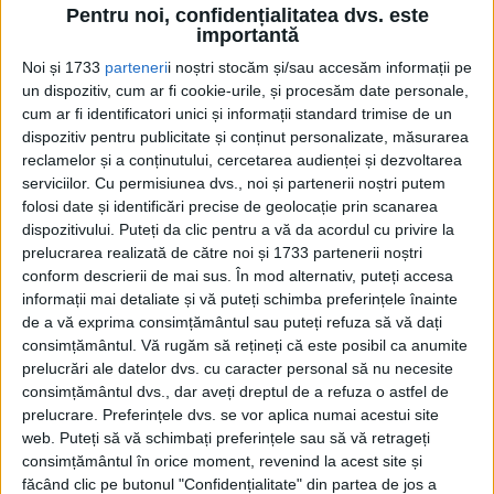
acest articol, mergeți pe
Pentru noi, confidențialitatea dvs. este
edituradecarte.ro
și achiziționați ediția
importantă
Noi și 1733
parteneri
i noștri stocăm și/sau accesăm informații pe
August 2024
un dispozitiv, cum ar fi cookie-urile, și procesăm date personale,
cum ar fi identificatori unici și informații standard trimise de un
dispozitiv pentru publicitate și conținut personalizate, măsurarea
Pagini:
1
2
3
4
5
6
7
8
9
reclamelor și a conținutului, cercetarea audienței și dezvoltarea
serviciilor.
Cu permisiunea dvs., noi și partenerii noștri putem
Din ultima ediție ...
folosi date și identificări precise de geolocație prin scanarea
dispozitivului. Puteți da clic pentru a vă da acordul cu privire la
Regina României
prelucrarea realizată de către noi și 1733 partenerii noștri
Carol al II-lea și acțiunile sale care au ruinat
conform descrierii de mai sus. În mod alternativ, puteți accesa
România Mare
informații mai detaliate și vă puteți schimba preferințele înainte
Afaceri oneroase care au marcat România
de a vă exprima consimțământul sau puteți refuza să vă dați
modernă: Strousberg și Hallier
consimțământul.
Vă rugăm să rețineți că este posibil ca anumite
prelucrări ale datelor dvs. cu caracter personal să nu necesite
consimțământul dvs., dar aveți dreptul de a refuza o astfel de
ETICHETE:
prelucrare. Preferințele dvs. se vor aplica numai acestui site
PUBLICAT IN CATEGORIILE:
AUGUST 2024
web. Puteți să vă schimbați preferințele sau să vă retrageți
consimțământul în orice moment, revenind la acest site și
DISTRIBUIE ȘTIREA:
FACEBOOK
|
TWITTER
făcând clic pe butonul "Confidențialitate" din partea de jos a
DACĂ VA PLAC MATERIALELE PUBLICATE, VA INVITĂM SĂ NE URMĂRIȚI