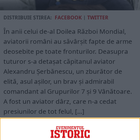
DISTRIBUIE ȘTIREA:
FACEBOOK
|
TWITTER
În anii celui de-al Doilea Război Mondial,
aviatorii români au săvârşit fapte de arme
deosebite pe toate fronturilor. Deasupra
tuturor s-a detaşat căpitanul aviator
Alexandru Şerbănescu, un zburător de
elită, asul aşilor, un brav şi admirabil
comandant al Grupurilor 7 şi 9 Vânătoare.
A fost un aviator dârz, care n-a cedat
presiunilor de tot felul, […]
Acces restricționat. Dacă doriți să citiți