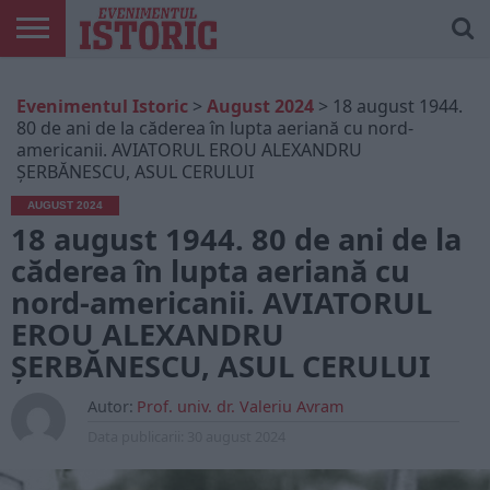
ARTICOLE
ONLINE
EDIȚII
ISTORIC
CONTUL
Evenimentul Istoric
>
August 2024
>
18 august 1944.
TIPĂRITE
PLAY
MEU
80 de ani de la căderea în lupta aeriană cu nord-
americanii. AVIATORUL EROU ALEXANDRU
ŞERBĂNESCU, ASUL CERULUI
AUGUST 2024
18 august 1944. 80 de ani de la
căderea în lupta aeriană cu
nord-americanii. AVIATORUL
EROU ALEXANDRU
ŞERBĂNESCU, ASUL CERULUI
Autor:
Prof. univ. dr. Valeriu Avram
Data publicarii:
30 august 2024