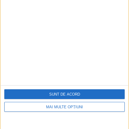
Ediția tipărită
Mai multe articole
SUNT DE ACORD
MAI MULTE OPȚIUNI