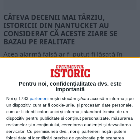
CÂTEVA DECENII MAI TÂRZIU,
ISTORICII DIN NANTUCKET AU
CONSIDERAT CĂ ACESTE ZIARE SE
BAZAU PE REALITATE
Acea alarmă falsă ar fi putut fi lăsată în
urmă, dar știrile au circulat. În mâinile
tipografului John Draper, proprietarul
Boston News-Letter, absența rebeliunii a
Pentru noi, confidențialitatea dvs. este
importantă
fost transformată într-o insurecție
Noi și 1733
parteneri
i noștri stocăm și/sau accesăm informații pe
dejucată în ultimul moment de „un indian
un dispozitiv, cum ar fi cookie-urile, și procesăm date personale,
cum ar fi identificatori unici și informații standard trimise de un
de treabă” care a trădat conspirația
dispozitiv pentru publicitate și conținut personalizate, măsurarea
coloniștilor. La fel ca alți tipografi din
reclamelor și a conținutului, cercetarea audienței și dezvoltarea
serviciilor.
Cu permisiunea dvs., noi și partenerii noștri putem
Boston, Draper publicase deja povești
folosi date și identificări precise de geolocație prin scanarea