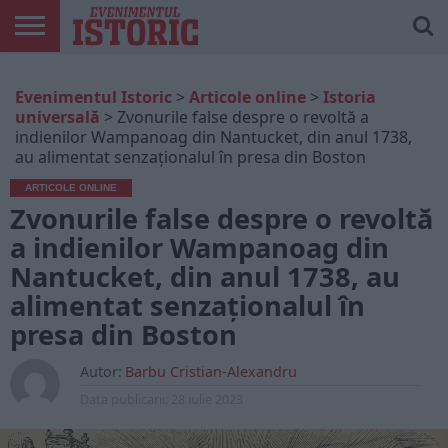
ARTICOLE
ONLINE
EDIȚII
ISTORIC
CONTUL
Evenimentul Istoric
>
Articole online
>
Istoria
TIPĂRITE
PLAY
MEU
universală
>
Zvonurile false despre o revoltă a
indienilor Wampanoag din Nantucket, din anul 1738,
au alimentat senzaționalul în presa din Boston
ARTICOLE ONLINE
Zvonurile false despre o revoltă
a indienilor Wampanoag din
Nantucket, din anul 1738, au
alimentat senzaționalul în
presa din Boston
Autor:
Barbu Cristian-Alexandru
Data publicarii:
28 iulie 2023