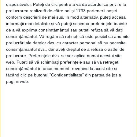
similare despre conspirații și rebeliuni
dispozitivului. Puteți da clic pentru a vă da acordul cu privire la
prelucrarea realizată de către noi și 1733 partenerii noștri
dezvăluite la timp de o sursă din interior. El
conform descrierii de mai sus. În mod alternativ, puteți accesa
doar i-a introdus pe
indieni
în rolul unor
informații mai detaliate și vă puteți schimba preferințele înainte
de a vă exprima consimțământul sau puteți refuza să vă dați
sclavi în șablon.
consimțământul.
Vă rugăm să rețineți că este posibil ca anumite
prelucrări ale datelor dvs. cu caracter personal să nu necesite
Concurenții din Boston ai lui Draper i-au
consimțământul dvs., dar aveți dreptul de a refuza o astfel de
prelucrare. Preferințele dvs. se vor aplica numai acestui site
retipărit fantezia, adesea cuvânt cu cuvânt.
web. Puteți să vă schimbați preferințele sau să vă retrageți
În decurs de două săptămâni, John Peter
consimțământul în orice moment, revenind la acest site și
făcând clic pe butonul "Confidențialitate" din partea de jos a
Zenger din New York și tânărul Benjamin
paginii web.
Franklin din Philadelphia au reluat și ei
povestea. Marinarii au transportat aceste
ziare în Marea Britanie în următoarele luni,
unde alte publicații au preluat știrea.