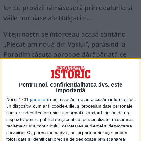
lor cu provizii rămăseseră prin dealurile și
văile noroiase ale Bulgariei…
Vitejii noștri se întorceau acasă cântând
„Plecat-am nouă din Vaslui”, părăsind la
Poradim căsuța aproape dărăpănată ce
adăpostise săptămâni pe Domnitorul Carol
I, comandantul celor 35.000 de ostași
români și 30.000 de soldați ruși de la
Pentru noi, confidențialitatea dvs. este
importantă
Plevna.
Noi și 1731
parteneri
i noștri stocăm și/sau accesăm informații pe
un dispozitiv, cum ar fi cookie-urile, și procesăm date personale,
cum ar fi identificatori unici și informații standard trimise de un
dispozitiv pentru publicitate și conținut personalizate, măsurarea
reclamelor și a conținutului, cercetarea audienței și dezvoltarea
serviciilor.
Cu permisiunea dvs., noi și partenerii noștri putem
folosi date și identificări precise de geolocație prin scanarea