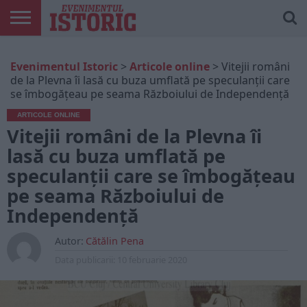
ARTICOLE
ONLINE
EDIȚII
ISTORIC
CONTUL
Evenimentul Istoric
>
Articole online
>
Vitejii români
TIPĂRITE
PLAY
MEU
de la Plevna îi lasă cu buza umflată pe speculanții care
se îmbogățeau pe seama Războiului de Independență
ARTICOLE ONLINE
Vitejii români de la Plevna îi
lasă cu buza umflată pe
speculanții care se îmbogățeau
pe seama Războiului de
Independență
Autor:
Cătălin Pena
Data publicarii:
10 februarie 2020