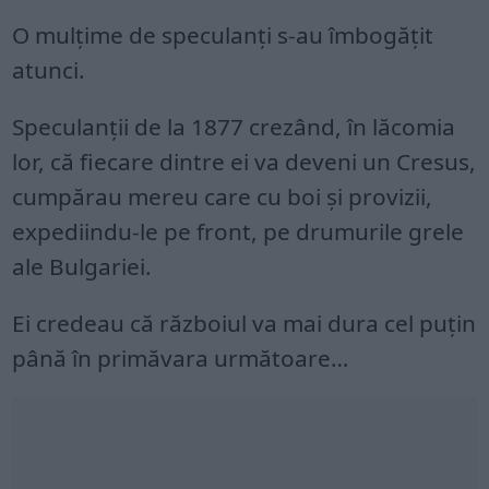
O mulțime de speculanți s-au îmbogățit
atunci.
Speculanții de la 1877 crezând, în lăcomia
lor, că fiecare dintre ei va deveni un Cresus,
cumpărau mereu care cu boi și provizii,
expediindu-le pe front, pe drumurile grele
ale Bulgariei.
Ei credeau că războiul va mai dura cel puțin
până în primăvara următoare…