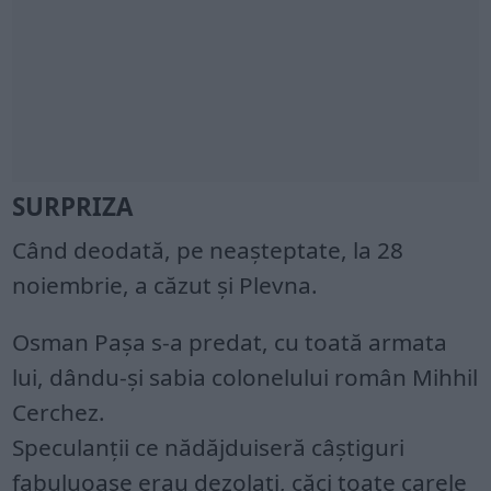
SURPRIZA
Când deodată, pe neașteptate, la 28
noiembrie, a căzut și Plevna.
Osman Pașa s-a predat, cu toată armata
lui, dându-și sabia colonelului român Mihhil
Cerchez.
Speculanții ce nădăjduiseră câștiguri
fabuluoase erau dezolați, căci toate carele