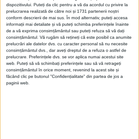
dispozitivului. Puteți da clic pentru a vă da acordul cu privire la
prelucrarea realizată de către noi și 1731 partenerii noștri
conform descrierii de mai sus. În mod alternativ, puteți accesa
informații mai detaliate și vă puteți schimba preferințele înainte
de a vă exprima consimțământul sau puteți refuza să vă dați
consimțământul.
Vă rugăm să rețineți că este posibil ca anumite
prelucrări ale datelor dvs. cu caracter personal să nu necesite
DUPĂ 25 DE ANI
consimțământul dvs., dar aveți dreptul de a refuza o astfel de
prelucrare. Preferințele dvs. se vor aplica numai acestui site
În 1902, la începutul lui noiembrie, Regele
web. Puteți să vă schimbați preferințele sau să vă retrageți
consimțământul în orice moment, revenind la acest site și
Carol I a făcut o vizită Principelui Ferdinand
făcând clic pe butonul "Confidențialitate" din partea de jos a
al Bulgariei.
paginii web.
Se împlinea un sfert de veac de la luptele
care au dat semnalul gonirii turcilor din
Europa.
Bulgarii veniseră de peste tot să-l aclame.