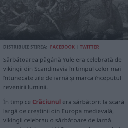
DISTRIBUIE ȘTIREA:
FACEBOOK
|
TWITTER
Sărbătoarea păgână Yule era celebrată de
vikingii din Scandinavia în timpul celor mai
întunecate zile de iarnă și marca începutul
revenirii luminii.
În timp ce
Crăciunul
era sărbătorit la scară
largă de creștinii din Europa medievală,
vikingii celebrau o sărbătoare de iarnă