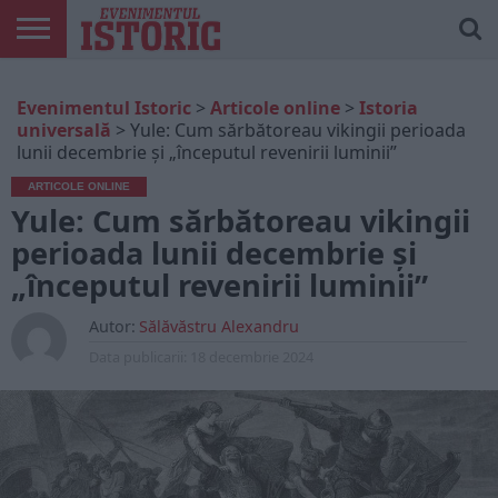
ARTICOLE
ONLINE
EDIȚII
ISTORIC
CONTUL
Evenimentul Istoric
>
Articole online
>
Istoria
TIPĂRITE
PLAY
MEU
universală
>
Yule: Cum sărbătoreau vikingii perioada
lunii decembrie și „începutul revenirii luminii”
ARTICOLE ONLINE
Yule: Cum sărbătoreau vikingii
perioada lunii decembrie și
„începutul revenirii luminii”
Autor:
Sălăvăstru Alexandru
Data publicarii:
18 decembrie 2024