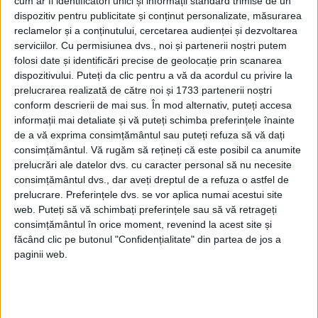
YULE ERA, DE ASEMENEA, UN
cum ar fi identificatori unici și informații standard trimise de un
dispozitiv pentru publicitate și conținut personalizate, măsurarea
MOMENT DE REMEMORARE, CÂND
reclamelor și a conținutului, cercetarea audienței și dezvoltarea
AMINTIRILE CELOR DECEDAȚI ERAU
serviciilor.
Cu permisiunea dvs., noi și partenerii noștri putem
ADUSE ÎN PRIM PLAN
folosi date și identificări precise de geolocație prin scanarea
dispozitivului. Puteți da clic pentru a vă da acordul cu privire la
Sărbătorile de Yule implicau o cantitate
prelucrarea realizată de către noi și 1733 partenerii noștri
conform descrierii de mai sus. În mod alternativ, puteți accesa
mare de mâncare și băutură. Deși sursele
informații mai detaliate și vă puteți schimba preferințele înainte
referitoare la festivalurile culturale din
de a vă exprima consimțământul sau puteți refuza să vă dați
consimțământul.
Vă rugăm să rețineți că este posibil ca anumite
Epoca Vikingilor sunt limitate, saga și
prelucrări ale datelor dvs. cu caracter personal să nu necesite
poemele vechi scandinave oferă o privire
consimțământul dvs., dar aveți dreptul de a refuza o astfel de
prelucrare. Preferințele dvs. se vor aplica numai acestui site
de ansamblu asupra evenimentelor din
web. Puteți să vă schimbați preferințele sau să vă retrageți
timpul sărbătorii păgâne. Saga lui Hakon
consimțământul în orice moment, revenind la acest site și
făcând clic pe butonul "Confidențialitate" din partea de jos a
cel Bun, o relatare literară scrisă în anii
paginii web.
1260 despre Hakon cel Bun, rege al
Norvegiei din 934 până în 961, descrie un
festival Yule.