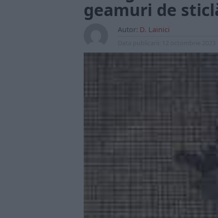
geamuri de sticl
Autor:
D. Lainici
Data publicarii:
12 octombrie 2023