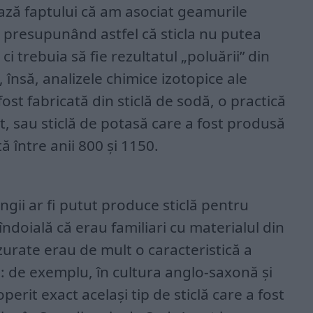
ază faptului că am asociat geamurile
 presupunând astfel că sticla nu putea
ci trebuia să fie rezultatul „poluării” din
 însă, analizele chimice izotopice ale
fost fabricată din sticlă de sodă, o practică
t, sau sticlă de potasă care a fost produsă
ă între anii 800 și 1150.
ingii ar fi putut produce sticlă pentru
 îndoială că erau familiari cu materialul din
urate erau de mult o caracteristică a
ale: de exemplu, în cultura anglo-saxonă și
rit exact același tip de sticlă care a fost