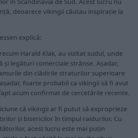
lor în Scandinavia de Sud. Acest lucru nu
nță, deoarece vikingii căutau inspirație la
essen explică:
precum Harald Klak, au vizitat sudul, unde
că și legături comerciale strânse. Așadar,
amurile din clădirile straturilor superioare
 așadar, foarte probabil ca vikingii să fi avut
n fapt acum confirmat de cercetările recente.
ciune că vikingii ar fi putut să exproprieze
rilor și bisericilor în timpul raidurilor. Cu
tătorilor, acest lucru este mai puțin