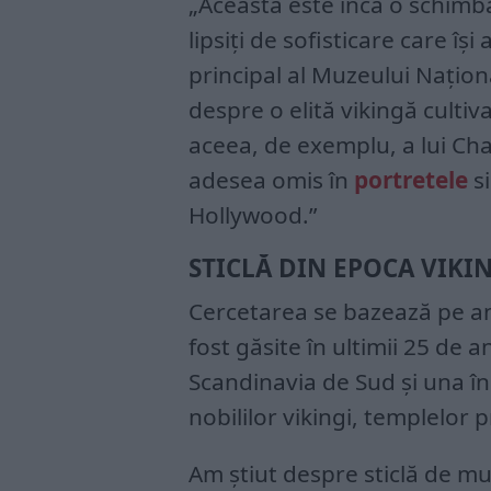
„Aceasta este încă o schimba
lipsiți de sofisticare care îș
principal al Muzeului Națio
despre o elită vikingă culti
aceea, de exemplu, a lui C
adesea omis în
portretele
si
Hollywood.”
STICLĂ DIN EPOCA VIKI
Cercetarea se bazează pe an
fost găsite în ultimii 25 de an
Scandinavia de Sud și una î
nobililor vikingi, templelor 
Am știut despre sticlă de mu