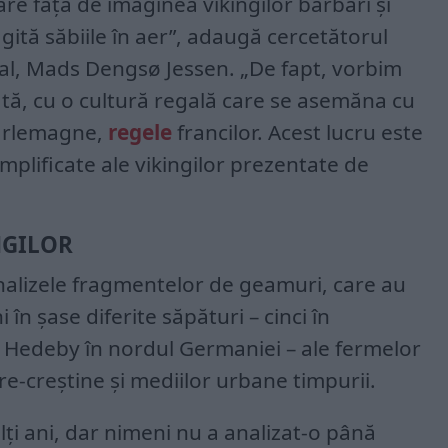
re față de imaginea vikingilor barbari și
i agită săbiile în aer”, adaugă cercetătorul
nal, Mads Dengsø Jessen. „De fapt, vorbim
vată, cu o cultură regală care se asemăna cu
harlemagne,
regele
francilor. Acest lucru este
mplificate ale vikingilor prezentate de
NGILOR
alizele fragmentelor de geamuri, care au
i în șase diferite săpături – cinci în
n Hedeby în nordul Germaniei – ale fermelor
pre-creștine și mediilor urbane timpurii.
lți ani, dar nimeni nu a analizat-o până