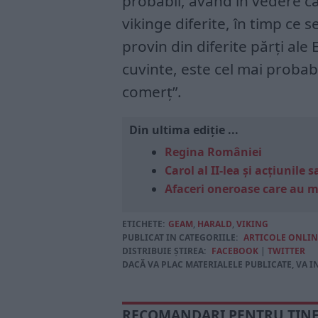
probabil, având în vedere că 
vikinge diferite, în timp c
provin din diferite părți ale
cuvinte, este cel mai probabil
comerț”.
Din ultima ediție ...
Regina României
Carol al II-lea și acțiunil
Afaceri oneroase care au 
ETICHETE:
GEAM
,
HARALD
,
VIKING
PUBLICAT IN CATEGORIILE:
ARTICOLE ONLIN
DISTRIBUIE ȘTIREA:
FACEBOOK
|
TWITTER
DACĂ VA PLAC MATERIALELE PUBLICATE, VA I
RECOMANDARI PENTRU TIN