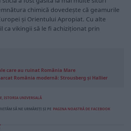
sticla a fost găsită la mai multe situri
e semnătura chimică dovedește că geamurile
 Europei și Orientului Apropiat. Cu alte
 ca vikingii să le fi achiziționat prin
e sale care au ruinat România Mare
marcat România modernă: Strousberg și Hallier
E
,
ISTORIA UNIVERSALĂ
NVITĂM SĂ NE URMĂRIȚI ȘI PE
PAGINA NOASTRĂ DE FACEBOOK
E