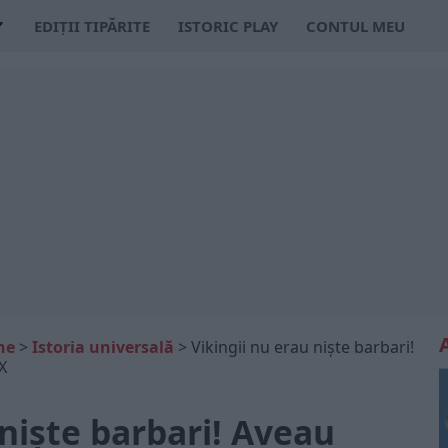
EDIȚII TIPĂRITE
ISTORIC PLAY
CONTUL MEU
ne
>
Istoria universală
>
Vikingii nu erau niște barbari!
X
 niște barbari! Aveau