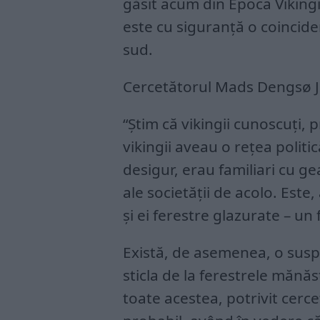
găsit acum din Epoca Vikingi
este cu siguranță o coincide
sud.
Cercetătorul Mads Dengsø J
“Știm că vikingii cunoscuți, 
vikingii aveau o rețea politi
desigur, erau familiari cu ge
ale societății de acolo. Este,
și ei ferestre glazurate – u
Există, de asemenea, o suspi
sticla de la ferestrele mănăsti
toate acestea, potrivit cerce