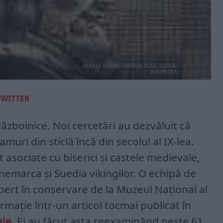
REGELE VIKING HARALD KLAK, SURSA:
WIKIPEDIA
TWITTER
războinice. Noi cercetări au dezvăluit că
muri din sticlă încă din secolul al IX-lea.
t asociate cu biserici și castele medievale,
marca și Suedia vikingilor. O echipă de
ert în conservare de la Muzeul Național al
mație într-un articol tocmai publicat în
gie
. Ei au făcut asta reexaminând peste 61