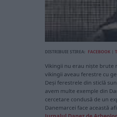
DISTRIBUIE ȘTIREA:
FACEBOOK
|
Vikingii nu erau niște brute 
vikingii aveau ferestre cu gea
Deși ferestrele din sticlă sun
avem multe exemple din Dane
cercetare condusă de un exp
Danemarcei face această afir
Jurnalul Danez de Arheolo