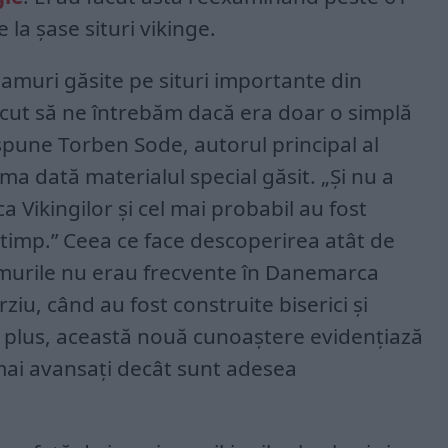
 la șase situri vikinge.
muri găsite pe situri importante din
cut să ne întrebăm dacă era doar o simplă
spune Torben Sode, autorul principal al
ma dată materialul special găsit. „Și nu a
ca Vikingilor și cel mai probabil au fost
 timp.” Ceea ce face descoperirea atât de
amurile nu erau frecvente în Danemarca
ziu, când au fost construite biserici și
n plus, această nouă cunoaștere evidențiază
 mai avansați decât sunt adesea