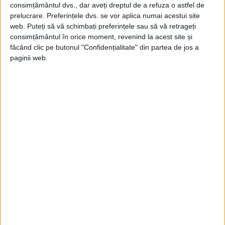
consimțământul dvs., dar aveți dreptul de a refuza o astfel de
prelucrare. Preferințele dvs. se vor aplica numai acestui site
web. Puteți să vă schimbați preferințele sau să vă retrageți
consimțământul în orice moment, revenind la acest site și
făcând clic pe butonul "Confidențialitate" din partea de jos a
paginii web.
Pasiunea lui depășea domeniul medicinei și
atingea terenuri îndepărtate, precum cele
ale patriotismului.
Când a fost chemat acasă, s-a întors în
România, lăsând în urmă viața prestigioasă