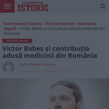
ARTICOLE
ONLINE
EDIȚII
ISTORIC
CONTUL
Evenimentul Istoric
>
Articole online
>
România
TIPĂRITE
PLAY
MEU
regală
>
Victor Babeș și contribuția adusă medicinii din
România
ARTICOLE ONLINE
Victor Babeș și contribuția
adusă medicinii din România
Autor:
Mihail Popescu
Data publicarii:
23 decembrie 2024