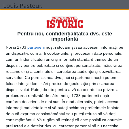
Louis Pasteur.
VICTOR BABEȘ A SCRIS, ÎMPREUNĂ CU
CORNIL, PRIMUL TRATAT DE
BACTERIOLOGIE
DIN LUME
Pentru noi, confidențialitatea dvs. este
importantă
După Louis Pasteur, avea să fie numit al
Noi și 1733
parteneri
i noștri stocăm și/sau accesăm informații pe
un dispozitiv, cum ar fi cookie-urile, și procesăm date personale,
doilea cel mai important expert în rabie din
cum ar fi identificatori unici și informații standard trimise de un
lume. A descoperit Babesia – organisme
dispozitiv pentru publicitate și conținut personalizate, măsurarea
reclamelor și a conținutului, cercetarea audienței și dezvoltarea
microscopice și paraziți purtați de diverse
serviciilor.
Cu permisiunea dvs., noi și partenerii noștri putem
căpușe, care afectează celulele roșii din
folosi date și identificări precise de geolocație prin scanarea
dispozitivului. Puteți da clic pentru a vă da acordul cu privire la
sânge. Mulți l-au considerat pe omul de
prelucrarea realizată de către noi și 1733 partenerii noștri
știință român demn de un Premiu Nobel,
conform descrierii de mai sus. În mod alternativ, puteți accesa
informații mai detaliate și vă puteți schimba preferințele înainte
pe care l-ar fi câștigat dacă ar fi rămas în
de a vă exprima consimțământul sau puteți refuza să vă dați
afara granițelor României.
consimțământul.
Vă rugăm să rețineți că este posibil ca anumite
prelucrări ale datelor dvs. cu caracter personal să nu necesite