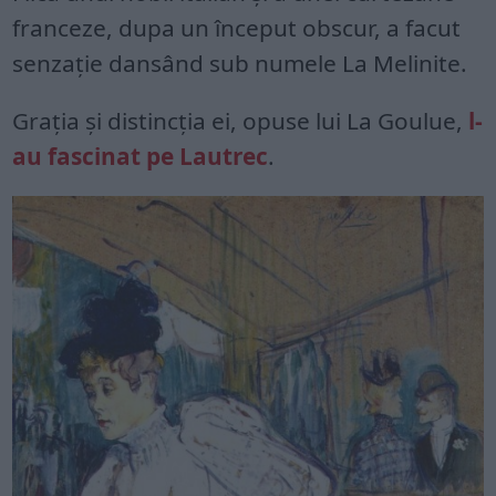
franceze, dupa un început obscur, a facut
senzație dansând sub numele La Melinite.
Grația și distincția ei, opuse lui La Goulue,
l-
au fascinat pe Lautrec
.