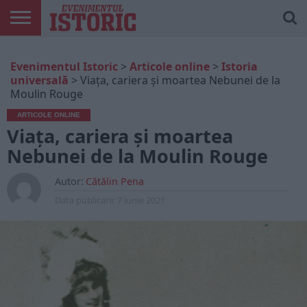
ARTICOLE
ONLINE
EDIȚII
ISTORIC
CONTUL
Evenimentul Istoric
>
Articole online
>
Istoria
TIPĂRITE
PLAY
MEU
universală
>
Viața, cariera și moartea Nebunei de la
Moulin Rouge
ARTICOLE ONLINE
Viața, cariera și moartea
Nebunei de la Moulin Rouge
Autor:
Cătălin Pena
Data publicarii:
7 iunie 2021