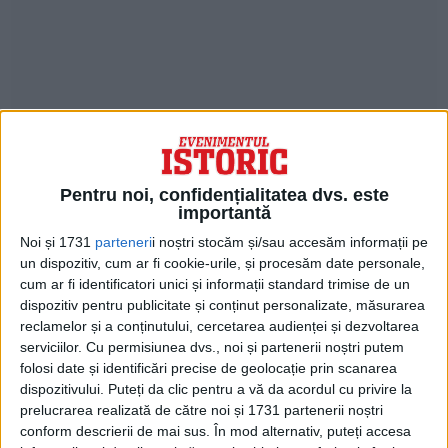
Pentru noi, confidențialitatea dvs. este
Sub îngrijirea doctorului Jean-Martin
importantă
Charcot, expert în isteria feminină, a primit
Noi și 1731
parteneri
i noștri stocăm și/sau accesăm informații pe
un dispozitiv, cum ar fi cookie-urile, și procesăm date personale,
diferite tipuri de tratament.
cum ar fi identificatori unici și informații standard trimise de un
dispozitiv pentru publicitate și conținut personalizate, măsurarea
MARDI GRAS
reclamelor și a conținutului, cercetarea audienței și dezvoltarea
serviciilor.
Cu permisiunea dvs., noi și partenerii noștri putem
În biografia sa a susținut că, atunci când a
folosi date și identificări precise de geolocație prin scanarea
dispozitivului. Puteți da clic pentru a vă da acordul cu privire la
descoperit dansul la un bal social pentru
prelucrarea realizată de către noi și 1731 partenerii noștri
angajați și pacienți la spital, sărbătorind
conform descrierii de mai sus. În mod alternativ, puteți accesa