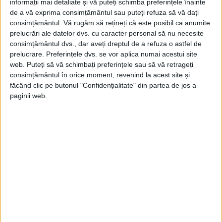
informații mai detaliate și vă puteți schimba preferințele înainte
Mardi Gras, a fost vindecată.
de a vă exprima consimțământul sau puteți refuza să vă dați
consimțământul.
Vă rugăm să rețineți că este posibil ca anumite
E posibil ca ea să se fi declarat isterică ca o
prelucrări ale datelor dvs. cu caracter personal să nu necesite
consimțământul dvs., dar aveți dreptul de a refuza o astfel de
strategie de marketing, deoarece isteria
prelucrare. Preferințele dvs. se vor aplica numai acestui site
era asociată cu eleganța de către scriitorii
web. Puteți să vă schimbați preferințele sau să vă retrageți
consimțământul în orice moment, revenind la acest site și
de de succes ai timpului ei.
făcând clic pe butonul "Confidențialitate" din partea de jos a
paginii web.
ORHIDEE ÎN FRENEZIE
Era cunoscută pentru stilul ei neobișnuit
de dans, care era descris ca „o orhidee în
frenezie”.
Scriitorul belgian Frantz Jourdain a descris-
o drept „această creatură rafinată,
nervoasă și nevrotică, floarea captivantă a