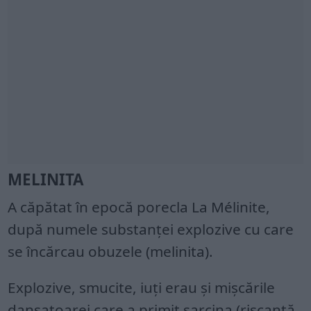
MELINITA
A căpătat în epocă porecla La Mélinite,
după numele substanţei explozive cu care
se încărcau obuzele (melinita).
Explozive, smucite, iuţi erau şi mişcările
dansatoarei care a primit sarcina (riscantă,