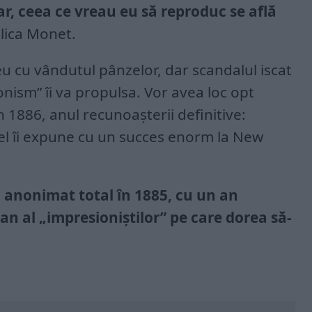
r, ceea ce vreau eu să reproduc se află
plica Monet.
eu cu vândutul pânzelor, dar scandalul iscat
onism” îi va propulsa. Vor avea loc opt
n 1886, anul recunoașterii definitive:
el îi expune cu un succes enorm la New
n anonimat total în 1885, cu un an
n al „impresioniștilor” pe care dorea să-