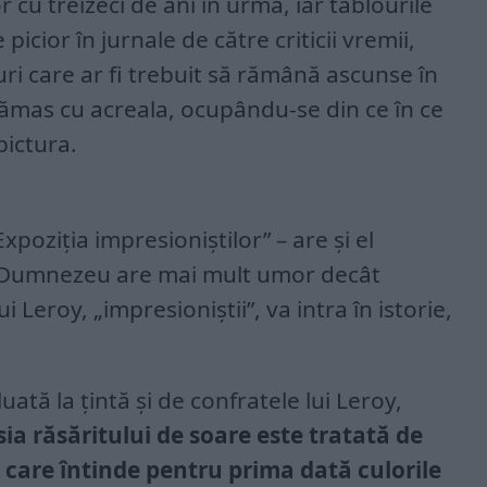
r cu treizeci de ani în urmă, iar tablourile
 picior în jurnale de către criticii vremii,
uri care ar fi trebuit să rămână ascunse în
 rămas cu acreala, ocupându-se din ce în ce
pictura.
„Expoziția impresioniștilor” – are și el
ar Dumnezeu are mai mult umor decât
i Leroy, „impresioniștii”, va intra în istorie,
tă la țintă și de confratele lui Leroy,
ia răsăritului de soare este tratată de
 care întinde pentru prima dată culorile