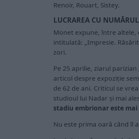
Renoir, Rouart, Sistey.
LUCRAREA CU NUMĂRUL
Monet expune, între altele, 
intitulată: „Impresie. Răsări
zori.
Pe 25 aprilie, ziarul parizia
articol despre expoziție sem
de 62 de ani. Criticul se vrea
studioul lui Nadar și mai ale
stadiu embrionar este mai 
Nu este prima oară când îl a