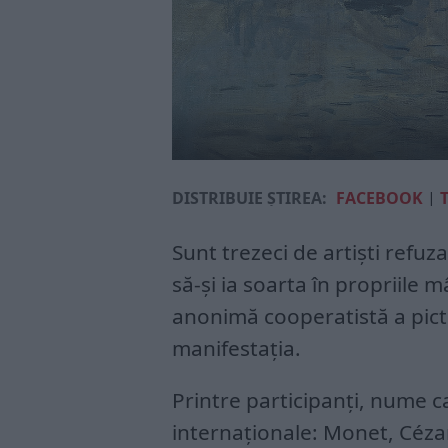
DISTRIBUIE ȘTIREA:
FACEBOOK
|
Sunt trezeci de artiști refuz
să-și ia soarta în propriile 
anonimă cooperatistă a picto
manifestația.
Printre participanți, nume car
internaționale: Monet, Céza