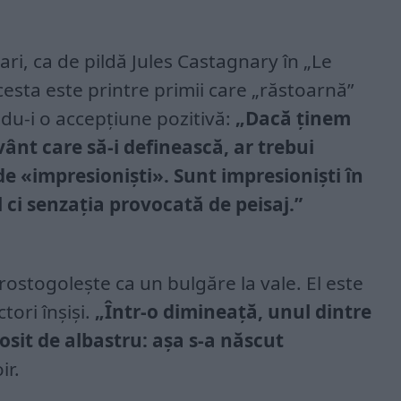
onari, ca de pildă Jules Castagnary în „Le
Acesta este printre primii care „răstoarnă”
du-i o accepțiune pozitivă:
„Dacă ținem
ânt care să-i definească, ar trebui
e «impresioniști». Sunt impresioniști în
 ci senzația provocată de peisaj.”
rostogolește ca un bulgăre la vale. El este
ctori înșiși.
„Într-o dimineață, unul dintre
osit de albastru: așa s-a născut
ir.