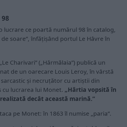
 98
o lucrare ce poartă numărul 98 în catalog,
t de soare”, înfățișând portul Le Hâvre în
n „Le Charivari” („Hărmălaia”) publică un
nat de un oarecare Louis Leroy, în vârstă
 sarcastic și necruțător cu artiștii din
s cu lucrarea lui Monet.
„Hârtia vopsită în
realizată decât această marină.”
taca pe Monet: în 1863 îl numise „paria”.