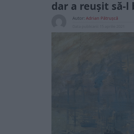
dar a reușit să-l
Autor:
Adrian Pătrușcă
Data publicarii:
15 aprilie 2021