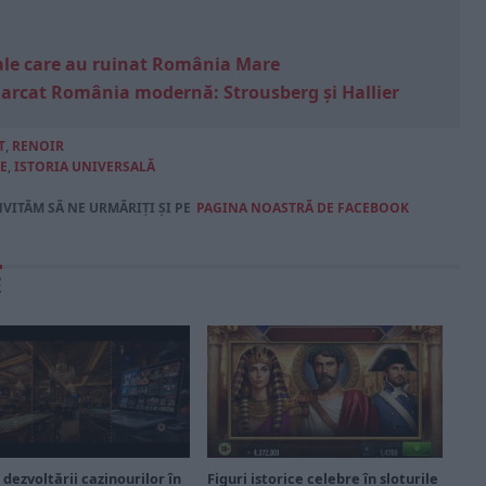
e sale care au ruinat România Mare
marcat România modernă: Strousberg și Hallier
T
,
RENOIR
E
,
ISTORIA UNIVERSALĂ
NVITĂM SĂ NE URMĂRIȚI ȘI PE
PAGINA NOASTRĂ DE FACEBOOK
E
 dezvoltării cazinourilor în
Figuri istorice celebre în sloturile