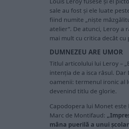
Louis Leroy fusese și el picto
sale au fost și ele luate peste
fiind numite „niște mâzgălit
atelier”. De atunci, Leroy a
mai mult cu critica decât cu 
DUMNEZEU ARE UMOR
Titlul articolului lui Leroy – 
intenția de a isca râsul. D
oamenii: termenul ironic al lu
devenind titlu de glorie.
Capodopera lui Monet este lua
Marc de Montifaud:
„Impres
mâna puerilă a unui școlar