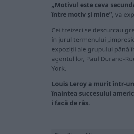
„Motivul este ceva secunda
între motiv și mine”
, va ex
Cei treizeci se descurcau gr
în jurul termenului „impresi
expoziții ale grupului până î
agentul lor, Paul Durand-Ru
York.
Louis Leroy a murit într-u
înaintea succesului america
i facă de râs.