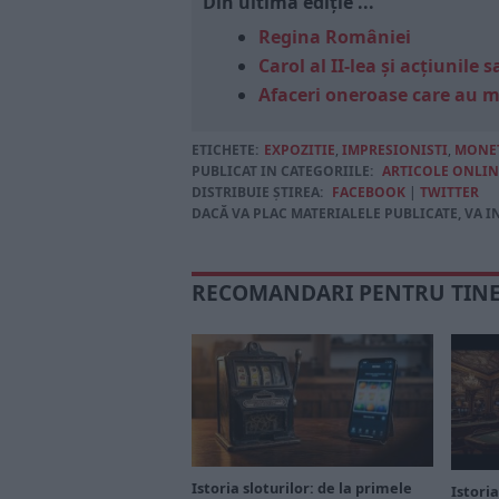
Din ultima ediție ...
Regina României
Carol al II-lea și acțiunil
Afaceri oneroase care au 
ETICHETE:
EXPOZITIE
,
IMPRESIONISTI
,
MONE
PUBLICAT IN CATEGORIILE:
ARTICOLE ONLIN
DISTRIBUIE ȘTIREA:
FACEBOOK
|
TWITTER
DACĂ VA PLAC MATERIALELE PUBLICATE, VA I
RECOMANDARI PENTRU TIN
Istoria sloturilor: de la primele
Istoria