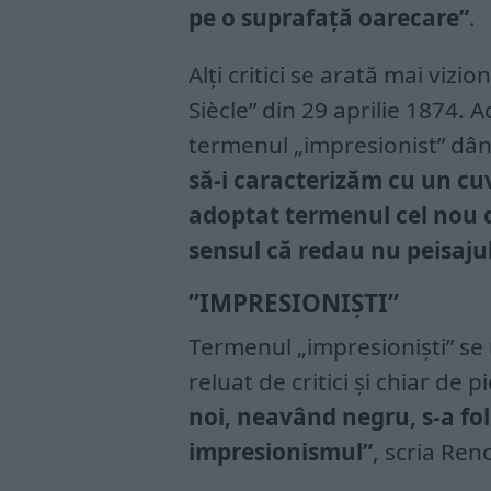
pe o suprafață oarecare”
.
Alți critici se arată mai vizi
Siècle” din 29 aprilie 1874. 
termenul „impresionist” dân
să-i caracterizăm cu un cuv
adoptat termenul cel nou d
sensul că redau nu peisajul
”IMPRESIONIȘTI”
Termenul „impresioniști” se 
reluat de critici și chiar de pi
noi, neavând negru, s-a fol
impresionismul”
, scria Reno