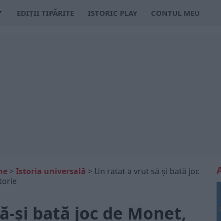
EDIȚII TIPĂRITE
ISTORIC PLAY
CONTUL MEU
ne
>
Istoria universală
>
Un ratat a vrut să-și bată joc
torie
să-și bată joc de Monet,