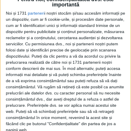
Pe 15 aprilie 1874, în studiourile fotografului Nadar, la
importantă
numărul 35 pe Boulevard des Capucines din...
Noi și 1731
parteneri
i noștri stocăm și/sau accesăm informații pe
un dispozitiv, cum ar fi cookie-urile, și procesăm date personale,
cum ar fi identificatori unici și informații standard trimise de un
dispozitiv pentru publicitate și conținut personalizate, măsurarea
reclamelor și a conținutului, cercetarea audienței și dezvoltarea
serviciilor.
Cu permisiunea dvs., noi și partenerii noștri putem
folosi date și identificări precise de geolocație prin scanarea
dispozitivului. Puteți da clic pentru a vă da acordul cu privire la
prelucrarea realizată de către noi și 1731 partenerii noștri
conform descrierii de mai sus. În mod alternativ, puteți accesa
Cea mai mare revistă de istorie din Europa!
.
informații mai detaliate și vă puteți schimba preferințele înainte
de a vă exprima consimțământul sau puteți refuza să vă dați
Media KIT
consimțământul.
Vă rugăm să rețineți că este posibil ca anumite
prelucrări ale datelor dvs. cu caracter personal să nu necesite
consimțământul dvs., dar aveți dreptul de a refuza o astfel de
prelucrare. Preferințele dvs. se vor aplica numai acestui site
PORTOFOLIU
web. Puteți să vă schimbați preferințele sau să vă retrageți
consimțământul în orice moment, revenind la acest site și
Capital
făcând clic pe butonul "Confidențialitate" din partea de jos a
Evenimentul Zilei
paginii web.
Doctorul Zilei