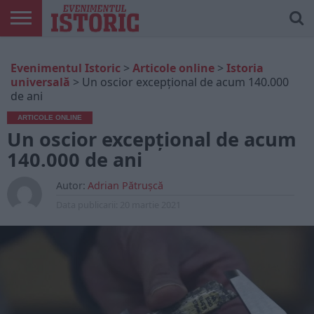
ARTICOLE
ONLINE
EDIȚII
ISTORIC
CONTUL
Evenimentul Istoric
>
Articole online
>
Istoria
TIPĂRITE
PLAY
MEU
universală
>
Un oscior excepțional de acum 140.000
de ani
ARTICOLE ONLINE
Un oscior excepțional de acum
140.000 de ani
Autor:
Adrian Pătrușcă
Data publicarii:
20 martie 2021