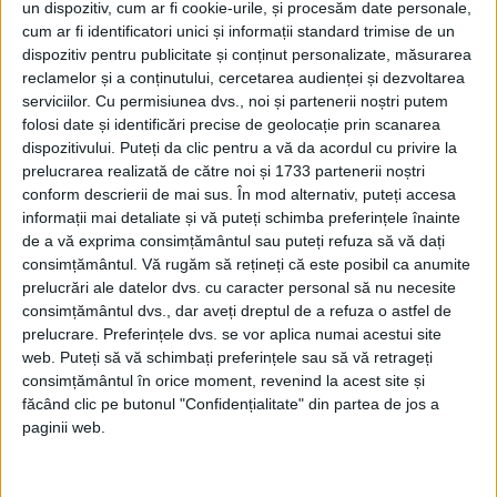
un dispozitiv, cum ar fi cookie-urile, și procesăm date personale,
cum ar fi identificatori unici și informații standard trimise de un
dispozitiv pentru publicitate și conținut personalizate, măsurarea
reclamelor și a conținutului, cercetarea audienței și dezvoltarea
Din nefericire, pentru fosile atât de vechi
serviciilor.
Cu permisiunea dvs., noi și partenerii noștri putem
folosi date și identificări precise de geolocație prin scanarea
este imposibilă orice cercetare a ADN-ului.
dispozitivului. Puteți da clic pentru a vă da acordul cu privire la
prelucrarea realizată de către noi și 1733 partenerii noștri
conform descrierii de mai sus. În mod alternativ, puteți accesa
informații mai detaliate și vă puteți schimba preferințele înainte
de a vă exprima consimțământul sau puteți refuza să vă dați
consimțământul.
Vă rugăm să rețineți că este posibil ca anumite
prelucrări ale datelor dvs. cu caracter personal să nu necesite
consimțământul dvs., dar aveți dreptul de a refuza o astfel de
prelucrare. Preferințele dvs. se vor aplica numai acestui site
web. Puteți să vă schimbați preferințele sau să vă retrageți
consimțământul în orice moment, revenind la acest site și
făcând clic pe butonul "Confidențialitate" din partea de jos a
paginii web.