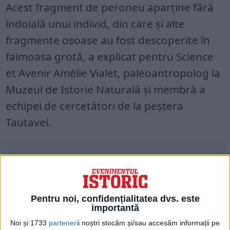
Acest fragment de peroneu aparține fără
îndoială unui individ, din care și alte
fragmente osoase au fost descoperite în
faimoasa grotă, a explicat pentru Science
et Avenir Amélie Vialet, paleoantropolog la
Muzeul de Istorie Naturală și membră a
echipei de cercetători de la peștera
Tautavel.
Pentru noi, confidențialitatea dvs. este
importantă
Noi și 1733
parteneri
i noștri stocăm și/sau accesăm informații pe